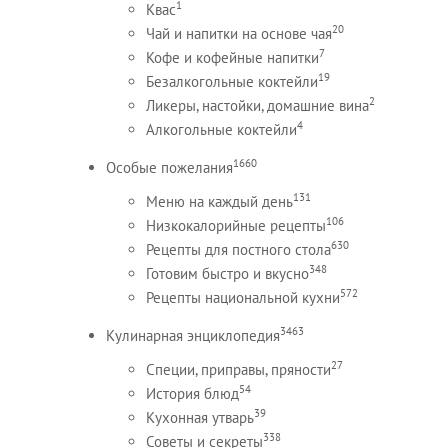
1
Квас
20
Чай и напитки на основе чая
7
Кофе и кофейные напитки
19
Безалкогольные коктейли
2
Ликеры, настойки, домашние вина
4
Алкогольные коктейли
1660
Особые пожелания
131
Меню на каждый день
106
Низкокалорийные рецепты
630
Рецепты для постного стола
348
Готовим быстро и вкусно
572
Рецепты национальной кухни
3463
Кулинарная энциклопедия
27
Специи, приправы, пряности
54
История блюд
39
Кухонная утварь
338
Советы и секреты