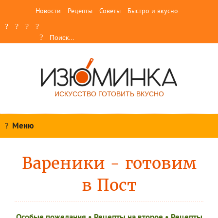
Новости
Рецепты
Советы
Быстро и вкусно
ИСКУССТВО ГОТОВИТЬ ВКУСНО
Меню
Вареники - готовим
в Пост
Особые пожелания
•
Рецепты на второе
•
Рецепты