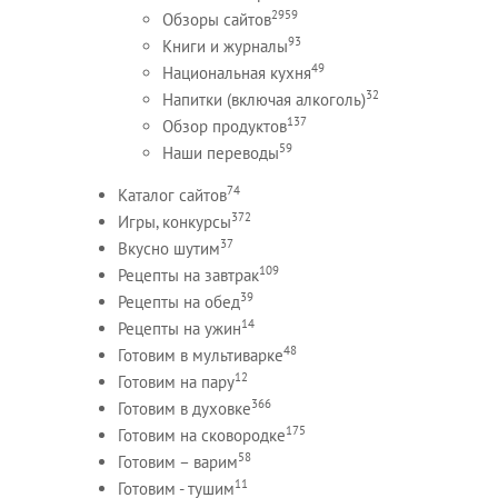
2959
Обзоры сайтов
93
Книги и журналы
49
Национальная кухня
32
Напитки (включая алкоголь)
137
Обзор продуктов
59
Наши переводы
74
Каталог сайтов
372
Игры, конкурсы
37
Вкусно шутим
109
Рецепты на завтрак
39
Рецепты на обед
14
Рецепты на ужин
48
Готовим в мультиварке
12
Готовим на пару
366
Готовим в духовке
175
Готовим на сковородке
58
Готовим – варим
11
Готовим - тушим