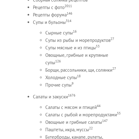
2011
Рецепты c фото
146
Рецепты форума
314
Супы и бульоны
16
Сырные супы
27
Супы из рыбы и морепродуктов
53
Супы мясные и из птицы
Овощные, грибные и крупяные
126
супы
27
Борщи, рассольники, щи, солянки
18
Холодные супы
9
Прочие супы
1676
Салаты и закуски
44
Салаты с мясом и птицей
55
Салаты с рыбой и морепродуктами
147
Овощные и грибные салаты
22
Паштеты, икра, муссы
Бутерброды, канапе, рулеты,