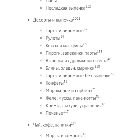
Паста
112
Несладкая выпечка
2002
Десерты и выпечка
82
Торты и пирожные
14
Рулеты
76
Кексы и маффины
133
Пироги, запеканки, тарты
40
Выпечка из дрожжевого теста
115
Блины, оладьи, сырники
36
Торты и пирожные без выпечки
31
Конфеты
21
Мороженое и сорбеты
31
Желе, муссы, пана-котты
16
Кремы, глазури, украшения
117
Печенье
174
Чай, кофе, напитки
18
Морсы и компоты