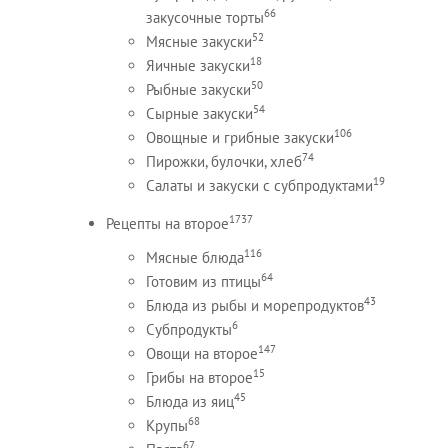
66
закусочные торты
52
Мясные закуски
18
Яичные закуски
50
Рыбные закуски
54
Сырные закуски
106
Овощные и грибные закуски
74
Пирожки, булочки, хлеб
19
Салаты и закуски с субпродуктами
1737
Рецепты на второе
116
Мясные блюда
64
Готовим из птицы
43
Блюда из рыбы и морепродуктов
6
Субпродукты
147
Овощи на второе
15
Грибы на второе
45
Блюда из яиц
68
Крупы
67