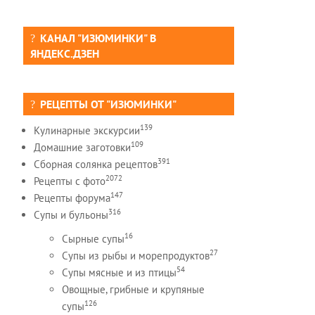
КАНАЛ "ИЗЮМИНКИ" В
ЯНДЕКС.ДЗЕН
РЕЦЕПТЫ ОТ "ИЗЮМИНКИ"
139
Кулинарные экскурсии
109
Домашние заготовки
391
Сборная солянка рецептов
2072
Рецепты c фото
147
Рецепты форума
316
Супы и бульоны
16
Сырные супы
27
Супы из рыбы и морепродуктов
54
Супы мясные и из птицы
Овощные, грибные и крупяные
126
супы