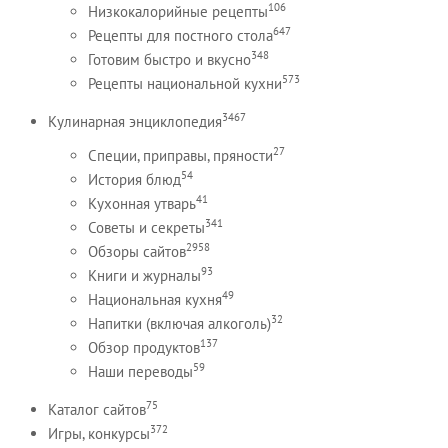
106
Низкокалорийные рецепты
647
Рецепты для постного стола
348
Готовим быстро и вкусно
573
Рецепты национальной кухни
3467
Кулинарная энциклопедия
27
Специи, приправы, пряности
54
История блюд
41
Кухонная утварь
341
Советы и секреты
2958
Обзоры сайтов
93
Книги и журналы
49
Национальная кухня
32
Напитки (включая алкоголь)
137
Обзор продуктов
59
Наши переводы
75
Каталог сайтов
372
Игры, конкурсы