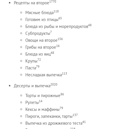
1770
Рецепты на второе
118
Мясные блюда
65
Готовим из птицы
48
Блюда из рыбы и морепродуктов
7
Субпродукты
156
Овощи на второе
16
Грибы на второе
48
Блюда из яиц
72
Крупы
79
Паста
113
Несладкая выпечка
2020
Десерты и выпечка
86
Торты и пирожные
14
Рулеты
79
Кексы и маффины
137
Пироги, запеканки, тарты
41
Выпечка из дрожжевого теста
116