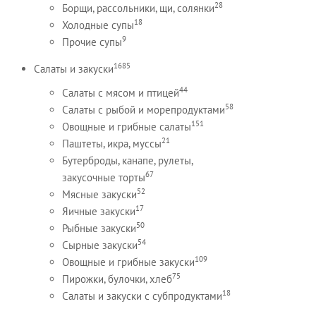
28
Борщи, рассольники, щи, солянки
18
Холодные супы
9
Прочие супы
1685
Салаты и закуски
44
Салаты с мясом и птицей
58
Салаты с рыбой и морепродуктами
151
Овощные и грибные салаты
21
Паштеты, икра, муссы
Бутерброды, канапе, рулеты,
67
закусочные торты
52
Мясные закуски
17
Яичные закуски
50
Рыбные закуски
54
Сырные закуски
109
Овощные и грибные закуски
75
Пирожки, булочки, хлеб
18
Салаты и закуски с субпродуктами