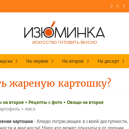
ИСКУССТВО ГОТОВИТЬ ВКУСНО
акуски
На первое
На второе
На десерт
ть жареную картошку?
 на второе
•
Рецепты c фото
•
Овощи на второе
артофель
•
мясо
реная картошка
- блюдо потрясающее в своей доступности,
ности и вкусности! Мало кто может отказаться от порции