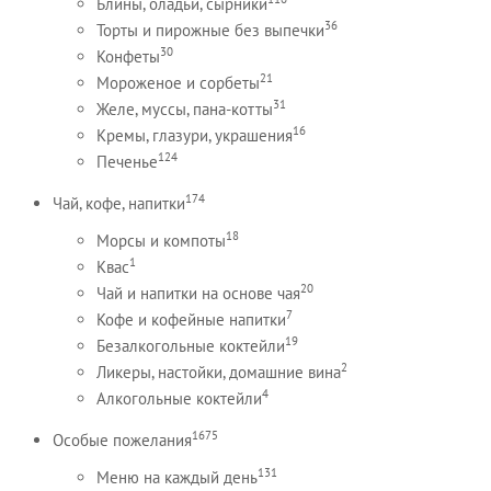
Блины, оладьи, сырники
36
Торты и пирожные без выпечки
30
Конфеты
21
Мороженое и сорбеты
31
Желе, муссы, пана-котты
16
Кремы, глазури, украшения
124
Печенье
174
Чай, кофе, напитки
18
Морсы и компоты
1
Квас
20
Чай и напитки на основе чая
7
Кофе и кофейные напитки
19
Безалкогольные коктейли
2
Ликеры, настойки, домашние вина
4
Алкогольные коктейли
1675
Особые пожелания
131
Меню на каждый день