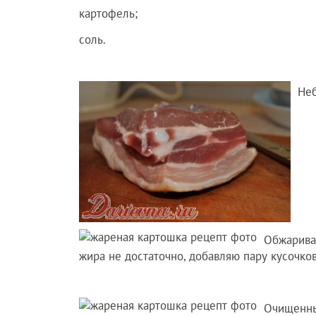
картофель;
соль.
Неб
Обжарива
жира не достаточно, добавляю пару кусочко
Очищенны