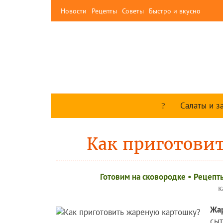
Новости
Рецепты
Советы
Быстро и вкусно
Салаты и з
Как приготови
Готовим на сковородке
•
Рецепты
к
Жа
сыт