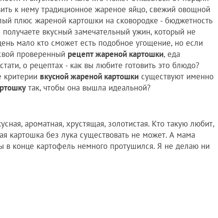
вить к нему традиционное жареное яйцо, свежий овощной
алый плюс жареной картошки на сковородке - бюджетность
 получаете вкусный замечательный ужин, который не
день мало кто сможет есть подобное угощение, но если
 свой проверенный
рецепт жареной картошки
, еда
тати, о рецептах - как вы любите готовить это блюдо?
е критерии
вкусной жареной картошки
существуют именно
артошку
так, чтобы она вышла идеальной?
усная, ароматная, хрустящая, золотистая. Кто такую любит,
ная картошка без лука существовать не может. А мама
ы в конце картофель немного протушился. Я не делаю ни