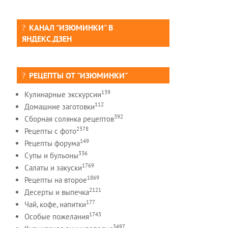
КАНАЛ "ИЗЮМИНКИ" В
ЯНДЕКС.ДЗЕН
РЕЦЕПТЫ ОТ "ИЗЮМИНКИ"
139
Кулинарные экскурсии
112
Домашние заготовки
392
Сборная солянка рецептов
2378
Рецепты c фото
149
Рецепты форума
336
Супы и бульоны
1769
Салаты и закуски
1869
Рецепты на второе
2121
Десерты и выпечка
177
Чай, кофе, напитки
1743
Особые пожелания
3497