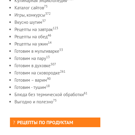
Кулинарная энциклопедия
75
Каталог сайтов
372
Игры, конкурсы
37
Вкусно шутим
123
Рецепты на завтрак
46
Рецепты на обед
14
Рецепты на ужин
53
Готовим в мультиварке
13
Готовим на пару
507
Готовим в духовке
261
Готовим на сковородке
90
Готовим – варим
18
Готовим - тушим
61
Блюда без термической обработки
75
Выгодно и полезно
РЕЦЕПТЫ ПО ПРОДУКТАМ