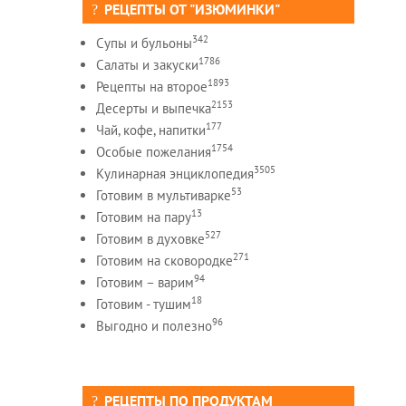
РЕЦЕПТЫ ОТ "ИЗЮМИНКИ"
342
Супы и бульоны
1786
Салаты и закуски
1893
Рецепты на второе
2153
Десерты и выпечка
177
Чай, кофе, напитки
1754
Особые пожелания
3505
Кулинарная энциклопедия
53
Готовим в мультиварке
13
Готовим на пару
527
Готовим в духовке
271
Готовим на сковородке
94
Готовим – варим
18
Готовим - тушим
96
Выгодно и полезно
РЕЦЕПТЫ ПО ПРОДУКТАМ