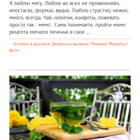
Я люблю мяту. Люблю во всех ее проявлениях,
ипостасях, формах, видах. Люблю страстно, нежно,
много, всегда. Чай, напитки, конфеты, пожевать
просто так - ммм!.. Сами понимаете, пройти мимо
рецепта мятного печенья в свое ...
Готовим в духовке
,
Десерты и выпечка
,
Печенье
,
Рецепты c
фото