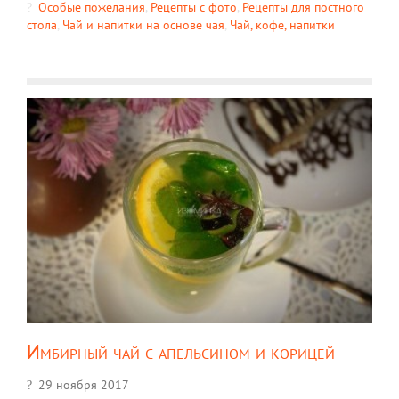
Особые пожелания
,
Рецепты c фото
,
Рецепты для постного
стола
,
Чай и напитки на основе чая
,
Чай, кофе, напитки
Имбирный чай с апельсином и корицей
29 ноября 2017