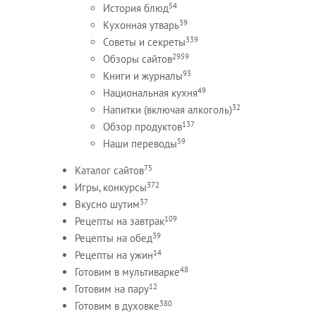
54
История блюд
39
Кухонная утварь
339
Советы и секреты
2959
Обзоры сайтов
93
Книги и журналы
49
Национальная кухня
32
Напитки (включая алкоголь)
137
Обзор продуктов
59
Наши переводы
75
Каталог сайтов
372
Игры, конкурсы
37
Вкусно шутим
109
Рецепты на завтрак
39
Рецепты на обед
14
Рецепты на ужин
48
Готовим в мультиварке
12
Готовим на пару
380
Готовим в духовке