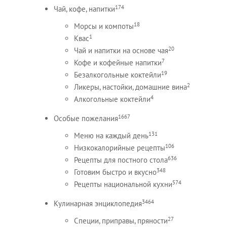
174
Чай, кофе, напитки
18
Морсы и компоты
1
Квас
20
Чай и напитки на основе чая
7
Кофе и кофейные напитки
19
Безалкогольные коктейли
2
Ликеры, настойки, домашние вина
4
Алкогольные коктейли
1667
Особые пожелания
131
Меню на каждый день
106
Низкокалорийные рецепты
636
Рецепты для постного стола
348
Готовим быстро и вкусно
574
Рецепты национальной кухни
3464
Кулинарная энциклопедия
27
Специи, приправы, пряности