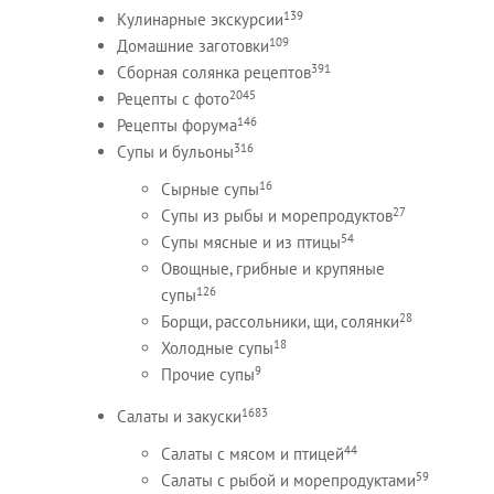
139
Кулинарные экскурсии
109
Домашние заготовки
391
Сборная солянка рецептов
2045
Рецепты c фото
146
Рецепты форума
316
Супы и бульоны
16
Сырные супы
27
Супы из рыбы и морепродуктов
54
Супы мясные и из птицы
Овощные, грибные и крупяные
126
супы
28
Борщи, рассольники, щи, солянки
18
Холодные супы
9
Прочие супы
1683
Салаты и закуски
44
Салаты с мясом и птицей
59
Салаты с рыбой и морепродуктами