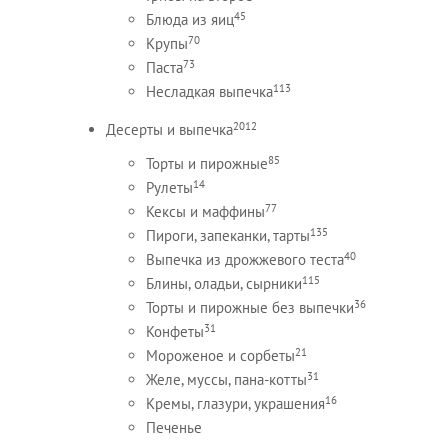
45
Блюда из яиц
70
Крупы
73
Паста
113
Несладкая выпечка
2012
Десерты и выпечка
85
Торты и пирожные
14
Рулеты
77
Кексы и маффины
135
Пироги, запеканки, тарты
40
Выпечка из дрожжевого теста
115
Блины, оладьи, сырники
36
Торты и пирожные без выпечки
31
Конфеты
21
Мороженое и сорбеты
31
Желе, муссы, пана-котты
16
Кремы, глазури, украшения
Печенье