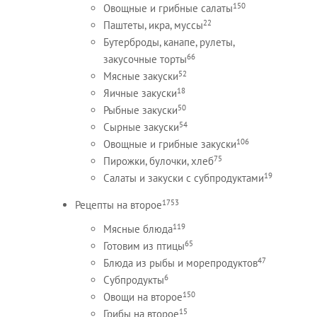
150
Овощные и грибные салаты
22
Паштеты, икра, муссы
Бутерброды, канапе, рулеты,
66
закусочные торты
52
Мясные закуски
18
Яичные закуски
50
Рыбные закуски
54
Сырные закуски
106
Овощные и грибные закуски
75
Пирожки, булочки, хлеб
19
Салаты и закуски с субпродуктами
1753
Рецепты на второе
119
Мясные блюда
65
Готовим из птицы
47
Блюда из рыбы и морепродуктов
6
Субпродукты
150
Овощи на второе
15
Грибы на второе