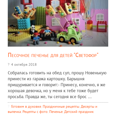
Песочное печенье для детей "Светофор"
4 октября 2018
Собралась готовить на обед суп, прошу Новенькую
принести из гаража картошку. Барышня
прищуривается и говорит:- Принесу, конечно, я же
хорошая девочка, но у меня к тебе тоже будет
просьба. Правда же, ты сегодня все брос ...
Готовим в духовке
,
Праздничные рецепты
,
Десерты и
выпечка
,
Рецепты c фото
,
Печенье
,
Детский праздник