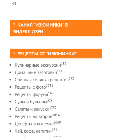
31
КАНАЛ "ИЗЮМИНКИ" В
ЯНДЕКС.ДЗЕН
РЕЦЕПТЫ ОТ "ИЗЮМИНКИ"
139
Кулинарные экскурсии
111
Домашние заготовки
392
Сборная солянка рецептов
2231
Рецепты c фото
148
Рецепты форума
329
Супы и бульоны
1737
Салаты и закуски
1814
Рецепты на второе
2069
Десерты и выпечка
174
Чай, кофе, напитки
1712