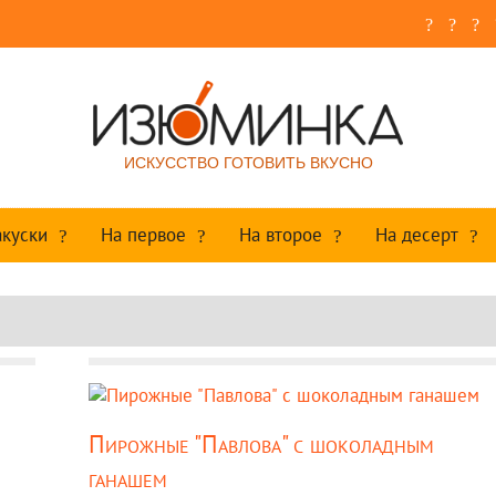
ИСКУССТВО ГОТОВИТЬ ВКУСНО
акуски
На первое
На второе
На десерт
Пирожные "Павлова" с шоколадным
ганашем