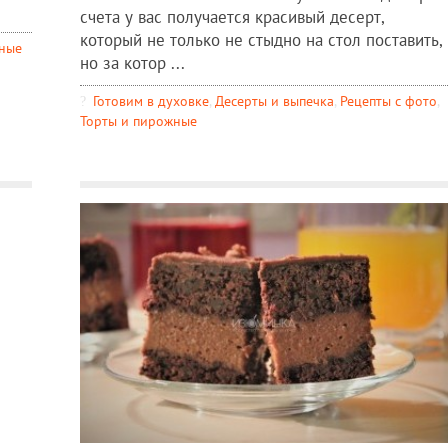
счета у вас получается красивый десерт,
который не только не стыдно на стол поставить,
жные
но за котор ...
Готовим в духовке
,
Десерты и выпечка
,
Рецепты c фото
,
Торты и пирожные