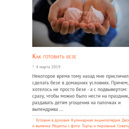
Как готовить безе
4 марта 2019
Некоторое время тому назад мне приспичил
сделать безе в домашних условиях. Причем,
хотелось не просто безе - а с подвывертом:
сразу, чтобы можно было нести на праздник,
раздавать детям угощения на палочках и
выпендрива ...
Готовим в духовке
,
Кулинарная энциклопедия
,
Дес
и выпечка
,
Рецепты c фото
,
Торты и пирожные
,
Совет