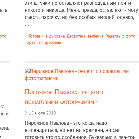
эти штучки не оставляют равнодушным почти
в, в
никого и никогда. Меня, правда, оставляют - могу
съесть парочку, но без особых эмоций, однако,
...
фото
,
Готовим в духовке
,
Десерты и выпечка
,
Рецепты c фото
,
Торты и пирожные
Пирожное Павлова - рецепт с
пошаговыми фотографиями
ка
15 июля 2019
нь и
Пирожное Павлова - это когда надо
чень
выпендриться, но нет ни времени, ни сил
,
готовить что-то особенное. Буквально в два-три