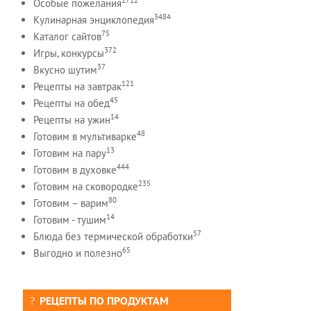
Особые пожелания
3484
Кулинарная энциклопедия
75
Каталог сайтов
372
Игры, конкурсы
37
Вкусно шутим
121
Рецепты на завтрак
45
Рецепты на обед
14
Рецепты на ужин
48
Готовим в мультиварке
13
Готовим на пару
444
Готовим в духовке
235
Готовим на сковородке
80
Готовим – варим
14
Готовим - тушим
57
Блюда без термической обработки
65
Выгодно и полезно
РЕЦЕПТЫ ПО ПРОДУКТАМ