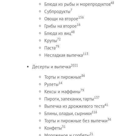
48
Блюда из рыбы и морепродуктов
7
Субпродукты
156
Овощи на второе
16
Грибы на второе
48
Блюда из яиц
72
Крупы
79
Паста
113
Несладкая выпечка
2021
Десерты и выпечка
86
Торты и пирожные
14
Рулеты
79
Кексы и маффины
137
Пироги, запеканки, тарты
41
Выпечка из дрожжевого теста
116
Блины, оладьи, сырники
36
Торты и пирожные без выпечки
31
Конфеты
21
Мороженое и сорбеты