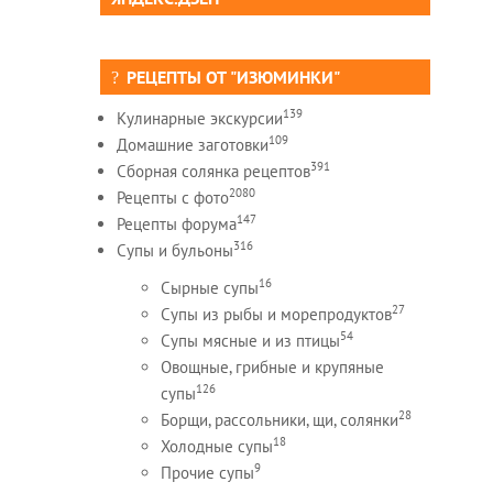
РЕЦЕПТЫ ОТ "ИЗЮМИНКИ"
139
Кулинарные экскурсии
109
Домашние заготовки
391
Сборная солянка рецептов
2080
Рецепты c фото
147
Рецепты форума
316
Супы и бульоны
16
Сырные супы
27
Супы из рыбы и морепродуктов
54
Супы мясные и из птицы
Овощные, грибные и крупяные
126
супы
28
Борщи, рассольники, щи, солянки
18
Холодные супы
9
Прочие супы