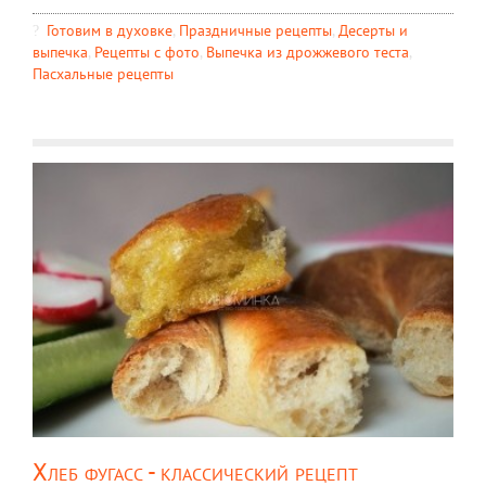
Готовим в духовке
,
Праздничные рецепты
,
Десерты и
выпечка
,
Рецепты c фото
,
Выпечка из дрожжевого теста
,
Пасхальные рецепты
Хлеб фугасс - классический рецепт