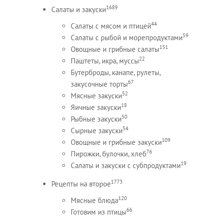
1689
Салаты и закуски
44
Салаты с мясом и птицей
59
Салаты с рыбой и морепродуктами
151
Овощные и грибные салаты
22
Паштеты, икра, муссы
Бутерброды, канапе, рулеты,
67
закусочные торты
52
Мясные закуски
18
Яичные закуски
50
Рыбные закуски
54
Сырные закуски
109
Овощные и грибные закуски
76
Пирожки, булочки, хлеб
19
Салаты и закуски с субпродуктами
1773
Рецепты на второе
120
Мясные блюда
66
Готовим из птицы