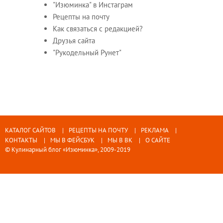
"Изюминка" в Инстаграм
Рецепты на почту
Как связаться с редакцией?
Друзья сайта
"Рукодельный Рунет"
КАТАЛОГ САЙТОВ
РЕЦЕПТЫ НА ПОЧТУ
РЕКЛАМА
КОНТАКТЫ
МЫ В ФЕЙСБУК
МЫ В ВК
О САЙТЕ
© Кулинарный блог «Изюминка», 2009-2019