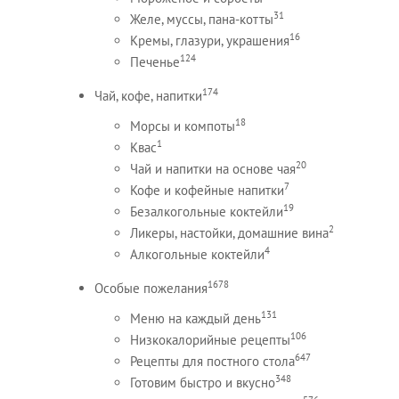
31
Желе, муссы, пана-котты
16
Кремы, глазури, украшения
124
Печенье
174
Чай, кофе, напитки
18
Морсы и компоты
1
Квас
20
Чай и напитки на основе чая
7
Кофе и кофейные напитки
19
Безалкогольные коктейли
2
Ликеры, настойки, домашние вина
4
Алкогольные коктейли
1678
Особые пожелания
131
Меню на каждый день
106
Низкокалорийные рецепты
647
Рецепты для постного стола
348
Готовим быстро и вкусно