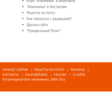
Клуб "Изюминки" в ВКонтакте
"Изюминка" в Инстаграм
Рецепты на почту
Как связаться с редакцией?
Друзья сайта
"Рукодельный Рунет"
КАТАЛОГ САЙТОВ
РЕЦЕПТЫ НА ПОЧТУ
РЕКЛАМА
КОНТАКТЫ
МЫ В ФЕЙСБУК
МЫ В ВК
О САЙТЕ
© Кулинарный блог «Изюминка», 2009-2021