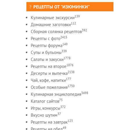
РЕЦЕПТЫ ОТ "ИЗЮМИНКИ"
139
Кулинарные экскурсии
112
Домашние заготовки
392
Сборная солянка рецептов
2415
Рецепты c фото
149
Рецепты форума
339
Супы и бульоны
1778
Салаты и закуски
1876
Рецепты на второе
2138
Десерты и выпечка
177
Чай, кофе, напитки
1750
Особые пожелания
3498
Кулинарная энциклопедия
75
Каталог сайтов
372
Игры, конкурсы
37
Вкусно шутим
123
Рецепты на завтрак
49
Рецепты на обед