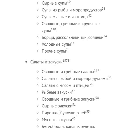
10
Сырные супы
26
Супы из рыбы и морепродуктов
42
Супы мясные и из птицы
Овощные, грибные и крупяные
110
супы
24
Борщи, рассольники, щи, солянки
17
Холодные супы
7
Прочие супы
1578
Салаты и закуски
127
Овощные и грибные салаты
50
Салаты с рыбой и морепродуктами
38
Салаты с мясом и птицей
42
Рыбные закуски
98
Овощные и грибные закуски
51
Сырные закуски
55
Пирожки, булочки, хлеб
46
Мясные закуски
Бутерброды, канапе, рулеты,