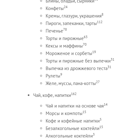
Блины, оладьи, сырники
24
Конфеты
8
Кремы, глазури, украшения
112
Пироги, запеканки, тарты
78
Печенье
63
Торты и пирожные
70
Кексы и маффины
19
Мороженое и сорбеты
31
Торты и пирожные без выпечки
31
Выпечка из дрожжевого теста
9
Рулеты
27
Желе, муссы, пана-котты
162
Чай, кофе, напитки
14
Чай и напитки на основе чая
15
Морсы и компоты
5
Кофе и кофейные напитки
15
Безалкогольные коктейли
3
Алкогольные коктейли