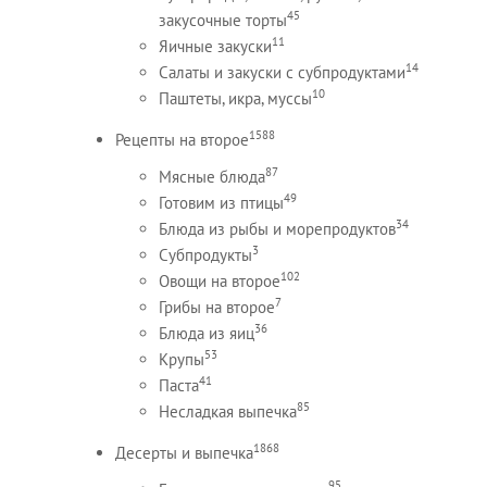
45
закусочные торты
11
Яичные закуски
14
Салаты и закуски с субпродуктами
10
Паштеты, икра, муссы
1588
Рецепты на второе
87
Мясные блюда
49
Готовим из птицы
34
Блюда из рыбы и морепродуктов
3
Субпродукты
102
Овощи на второе
7
Грибы на второе
36
Блюда из яиц
53
Крупы
41
Паста
85
Несладкая выпечка
1868
Десерты и выпечка
95