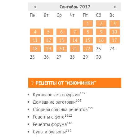
«
Сентябрь 2017
»
Пн
Вт
Ср
Чт
Пт
Сб
Вс
1
2
3
4
5
6
7
8
9
10
11
12
13
14
15
16
17
18
19
20
21
22
23
24
25
26
27
28
29
30
РЕЦЕПТЫ ОТ "ИЗЮМИНКИ"
139
Кулинарные экскурсии
103
Домашние заготовки
391
Сборная солянка рецептов
1612
Рецепты c фото
146
Рецепты форума
283
Супы и бульоны