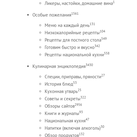
1
Ликеры, настойки, домашние вина
1561
Особые пожелания
131
Меню на каждый день
104
Низкокалорийные рецепты
549
Рецепты для постного стола
342
Готовим быстро и вкусно
558
Рецепты национальной кухни
3430
Кулинарная энциклопедия
27
Специи, приправы, пряности
53
История блюд
25
Кухонная утварь
322
Советы и секреты
2956
Обзоры сайтов
93
Книги и журналы
47
Национальная кухня
30
Напитки (включая алкоголь)
132
Обзор продуктов