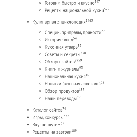
347
Готовим быстро и вкусно
572
Рецепты национальной кухни
3463
Кулинарная энциклопедия
27
Специи, приправы, пряности
54
История блюд
39
Кухонная утварь
338
Советы и секреты
2959
Обзоры сайтов
93
Книги и журналы
49
Национальная кухня
32
Напитки (включая алкоголь)
137
Обзор продуктов
59
Наши переводы
74
Каталог сайтов
372
Игры, конкурсы
37
Вкусно шутим
109
Рецепты на завтрак