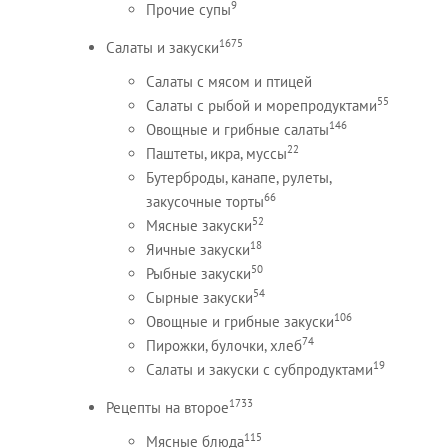
9
Прочие супы
1675
Салаты и закуски
Салаты с мясом и птицей
55
Салаты с рыбой и морепродуктами
146
Овощные и грибные салаты
22
Паштеты, икра, муссы
Бутерброды, канапе, рулеты,
66
закусочные торты
52
Мясные закуски
18
Яичные закуски
50
Рыбные закуски
54
Сырные закуски
106
Овощные и грибные закуски
74
Пирожки, булочки, хлеб
19
Салаты и закуски с субпродуктами
1733
Рецепты на второе
115
Мясные блюда