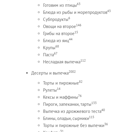
63
Готовим из птицы
43
Блюда из рыбы и морепродуктов
6
Субпродукты
146
Овощи на второе
15
Грибы на второе
44
Блюда из яиц
68
Крупы
67
Паста
112
Несладкая выпечка
2002
Десерты и выпечка
82
Торты и пирожные
14
Рулеты
76
Кексы и маффины
133
Пироги, запеканки, тарты
40
Выпечка из дрожжевого теста
115
Блины, оладьи, сырники
36
Торты и пирожные без выпечки
31