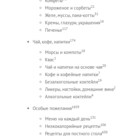
Конфеты
21
Мороженое и сорбеты
31
Желе, муссы, пана-котты
16
Кремы, глазури, украшения
117
Печенье
174
Чай, кофе, напитки
18
Морсы и компоты
1
Квас
20
Чай и напитки на основе чая
7
Кофе и кофейные напитки
19
Безалкогольные коктейли
2
Ликеры, настойки, домашние вина
4
Алкогольные коктейли
1659
Особые пожелания
131
Меню на каждый день
106
Низкокалорийные рецепты
630
Рецепты для постного стола