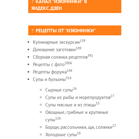
КАНАЛ "ИЗЮМИНКИ" В
ЯНДЕКС.ДЗЕН
РЕЦЕПТЫ ОТ "ИЗЮМИНКИ"
139
Кулинарные экскурсии
109
Домашние заготовки
391
Сборная солянка рецептов
2006
Рецепты c фото
146
Рецепты форума
314
Супы и бульоны
16
Сырные супы
27
Супы из рыбы и морепродуктов
53
Супы мясные и из птицы
Овощные, грибные и крупяные
126
супы
27
Борщи, рассольники, щи, солянки
18
Холодные супы