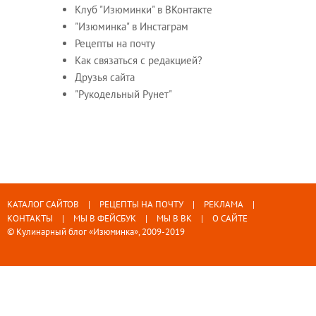
Клуб "Изюминки" в ВКонтакте
"Изюминка" в Инстаграм
Рецепты на почту
Как связаться с редакцией?
Друзья сайта
"Рукодельный Рунет"
КАТАЛОГ САЙТОВ
РЕЦЕПТЫ НА ПОЧТУ
РЕКЛАМА
КОНТАКТЫ
МЫ В ФЕЙСБУК
МЫ В ВК
О САЙТЕ
© Кулинарный блог «Изюминка», 2009-2019