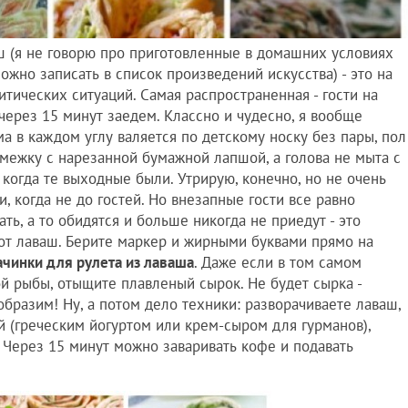
 (я не говорю про приготовленные в домашних условиях
ожно записать в список произведений искусства) - это на
тических ситуаций. Самая распространенная - гости на
 через 15 минут заедем. Классно и чудесно, я вообще
ома в каждом углу валяется по детскому носку без пары, пол
ежку с нарезанной бумажной лапшой, а голова не мыта с
когда те выходные были. Утрирую, конечно, но не очень
, когда не до гостей. Но внезапные гости все равно
ать, а то обидятся и больше никогда не приедут - это
вот лаваш. Берите маркер и жирными буквами прямо на
ачинки для рулета из лаваша
. Даже если в том самом
й рыбы, отыщите плавленый сырок. Не будет сырка -
ообразим! Ну, а потом дело техники: разворачиваете лаваш,
 (греческим йогуртом или крем-сыром для гурманов),
. Через 15 минут можно заваривать кофе и подавать