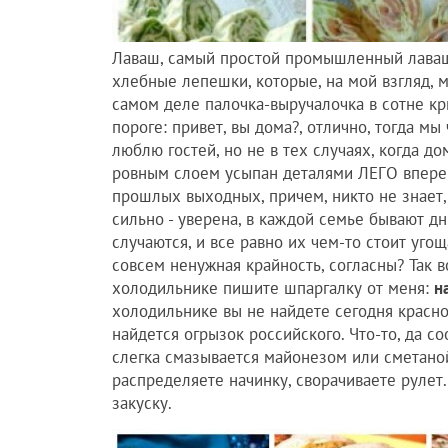
Лаваш, самый простой промышленный лаваш
хлебные лепешки, которые, на мой взгляд, м
самом деле палочка-выручалочка в сотне кри
пороге: привет, вы дома?, отлично, тогда мы
люблю гостей, но не в тех случаях, когда д
ровным слоем усыпан деталями ЛЕГО вперем
прошлых выходных, причем, никто не знает, 
сильно - уверена, в каждой семье бывают дни
случаются, и все равно их чем-то стоит угощ
совсем ненужная крайность, согласны? Так 
холодильнике пишите шпаргалку от меня:
н
холодильнике вы не найдете сегодня красно
найдется огрызок российского. Что-то, да с
слегка смазывается майонезом или сметаной
распределяете начинку, сворачиваете рулет
закуску.