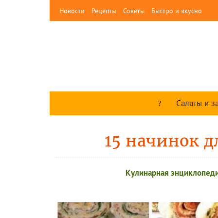
Новости
Рецепты
Советы
Быстро и вкусно
Салаты и з
15 начинок д
Кулинарная энциклопед