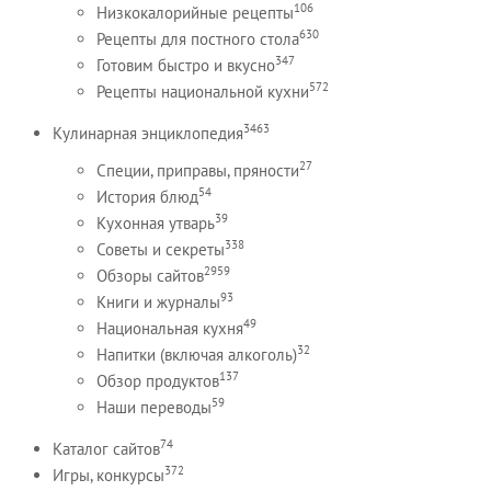
106
Низкокалорийные рецепты
630
Рецепты для постного стола
347
Готовим быстро и вкусно
572
Рецепты национальной кухни
3463
Кулинарная энциклопедия
27
Специи, приправы, пряности
54
История блюд
39
Кухонная утварь
338
Советы и секреты
2959
Обзоры сайтов
93
Книги и журналы
49
Национальная кухня
32
Напитки (включая алкоголь)
137
Обзор продуктов
59
Наши переводы
74
Каталог сайтов
372
Игры, конкурсы