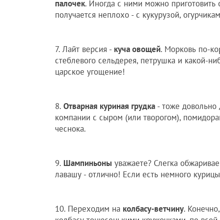
палочек
. Иногда с ними можно приготовить 
получается неплохо - с кукурузой, огурчика
7. Лайт версия -
куча овощей
. Морковь по-ко
стеблевого сельдерея, петрушка и какой-ниб
царское угощение!
8.
Отварная куриная грудка
- тоже довольно 
компании с сыром (или творогом), помидора
чеснока.
9.
Шампиньоны
уважаете? Слегка обжаривае
лавашу - отлично! Если есть немного курицы,
10. Переходим на
колбасу-ветчину
. Конечно
колбасу тонюсенькими кружочками, по всей