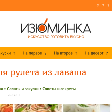
ИСКУССТВО ГОТОВИТЬ ВКУСНО
акуски
На первое
На второе
На десерт
ля рулета из лаваша
ия
•
Салаты и закуски
•
Советы и секреты
лаваш