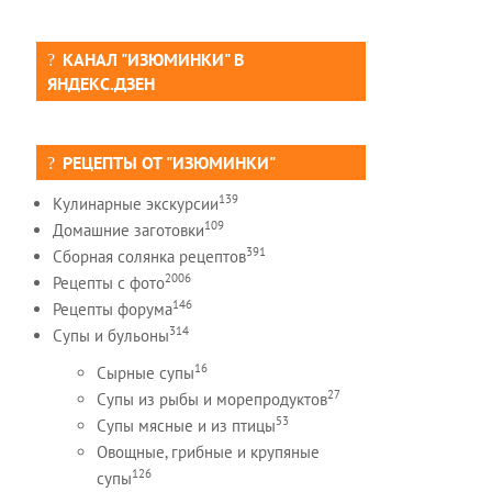
КАНАЛ "ИЗЮМИНКИ" В
ЯНДЕКС.ДЗЕН
РЕЦЕПТЫ ОТ "ИЗЮМИНКИ"
139
Кулинарные экскурсии
109
Домашние заготовки
391
Сборная солянка рецептов
2006
Рецепты c фото
146
Рецепты форума
314
Супы и бульоны
16
Сырные супы
27
Супы из рыбы и морепродуктов
53
Супы мясные и из птицы
Овощные, грибные и крупяные
126
супы