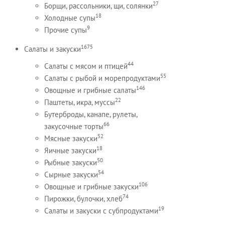
27
Борщи, рассольники, щи, солянки
18
Холодные супы
9
Прочие супы
1675
Салаты и закуски
44
Салаты с мясом и птицей
55
Салаты с рыбой и морепродуктами
146
Овощные и грибные салаты
22
Паштеты, икра, муссы
Бутерброды, канапе, рулеты,
66
закусочные торты
52
Мясные закуски
18
Яичные закуски
50
Рыбные закуски
54
Сырные закуски
106
Овощные и грибные закуски
74
Пирожки, булочки, хлеб
19
Салаты и закуски с субпродуктами