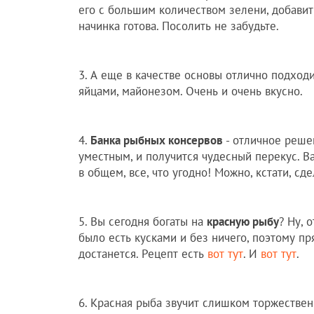
его с большим количеством зелени, добавит
начинка готова. Посолить не забудьте.
3. А еще в качестве основы отлично подхо
яйцами, майонезом. Очень и очень вкусно.
4.
Банка рыбных консервов
- отличное решен
уместным, и получится чудесный перекус. В
в общем, все, что угодно! Можно, кстати, сд
5. Вы сегодня богаты на
красную рыбу
? Ну, 
было есть кусками и без ничего, поэтому пр
достанется. Рецепт есть
вот тут
. И
вот тут
.
6. Красная рыба звучит слишком торжестве