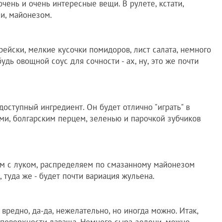
очень и очень интересные вещи. В рулете, кстати,
ми, майонезом.
рейски, мелкие кусочки помидоров, лист салата, немного
удь овощной соус для сочности - ах, ну, это же почти
доступный ингредиент. Он будет отлично "играть" в
ми, болгарским перцем, зеленью и парочкой зубчиков
м с луком, распределяем по смазанному майонезом
 туда же - будет почти вариация жульена.
, вредно, да-да, нежелательно, но иногда можно. Итак,
 поверхности лаваша. Немного сыра-зелени, можно