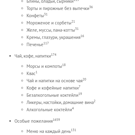
Блины, оладьи, сырники
36
Торты и пирожные без выпечки
31
Конфеты
21
Мороженое и сорбеты
31
Желе, муссы, пана-котты
16
Кремы, глазури, украшения
117
Печенье
174
Чай, кофе, напитки
18
Морсы и компоты
1
Квас
20
Чай и напитки на основе чая
7
Кофе и кофейные напитки
19
Безалкогольные коктейли
2
Ликеры, настойки, домашние вина
4
Алкогольные коктейли
1659
Особые пожелания
131
Меню на каждый день