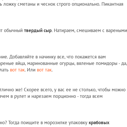
ь ложку сметаны и чеснок строго опционально. Пикантная
дит обычный
твердый сыр
. Натираем, смешиваем с вареными
ие. Добавляйте в начинку все, что покажется вам
ареные яйца, маринованные огурцы, вяленые помидоры - да,
елать
вот так
. Или
вот так
.
отлично же! Скорее всего, у вас ее не столько, чтобы можно
ячем в рулет и нарезаем порционно - тогда всем
нно? Тогда поищите в морозилке упаковку
крабовых