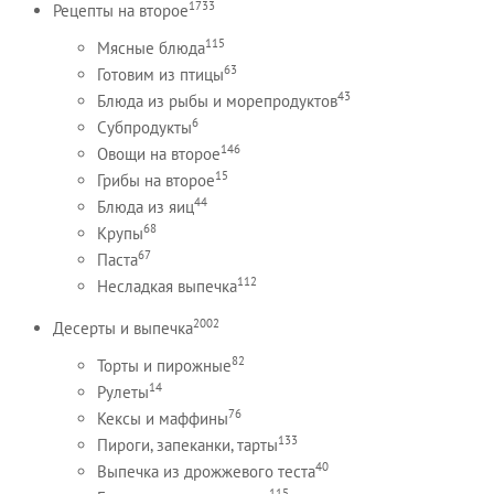
1733
Рецепты на второе
115
Мясные блюда
63
Готовим из птицы
43
Блюда из рыбы и морепродуктов
6
Субпродукты
146
Овощи на второе
15
Грибы на второе
44
Блюда из яиц
68
Крупы
67
Паста
112
Несладкая выпечка
2002
Десерты и выпечка
82
Торты и пирожные
14
Рулеты
76
Кексы и маффины
133
Пироги, запеканки, тарты
40
Выпечка из дрожжевого теста
115