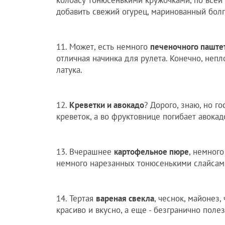
добавить свежий огурец, маринованный болга
11. Может, есть немного
печеночного паште
отличная начинка для рулета. Конечно, неп
латука.
12.
Креветки и авокадо
? Дорого, знаю, но г
креветок, а во фруктовнице погибает авокад
13. Вчерашнее
картофельное пюре
, немного
немного нарезанных тонюсенькими слайсами
14. Тертая
вареная свекла
, чеснок, майонез,
красиво и вкусно, а еще - безгранично полез