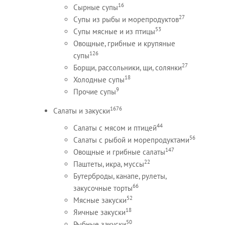
16
Сырные супы
27
Супы из рыбы и морепродуктов
53
Супы мясные и из птицы
Овощные, грибные и крупяные
126
супы
27
Борщи, рассольники, щи, солянки
18
Холодные супы
9
Прочие супы
1676
Салаты и закуски
44
Салаты с мясом и птицей
56
Салаты с рыбой и морепродуктами
147
Овощные и грибные салаты
22
Паштеты, икра, муссы
Бутерброды, канапе, рулеты,
66
закусочные торты
52
Мясные закуски
18
Яичные закуски
50
Рыбные закуски