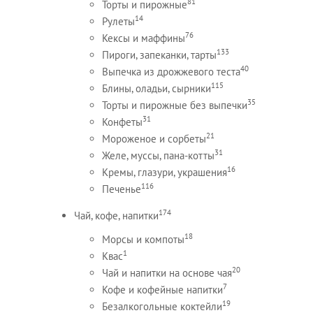
81
Торты и пирожные
14
Рулеты
76
Кексы и маффины
133
Пироги, запеканки, тарты
40
Выпечка из дрожжевого теста
115
Блины, оладьи, сырники
35
Торты и пирожные без выпечки
31
Конфеты
21
Мороженое и сорбеты
31
Желе, муссы, пана-котты
16
Кремы, глазури, украшения
116
Печенье
174
Чай, кофе, напитки
18
Морсы и компоты
1
Квас
20
Чай и напитки на основе чая
7
Кофе и кофейные напитки
19
Безалкогольные коктейли