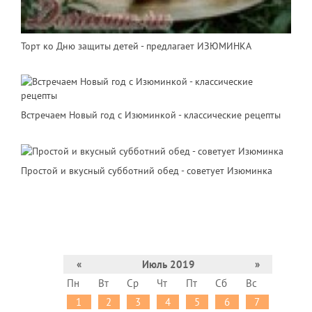
Торт ко Дню защиты детей - предлагает ИЗЮМИНКА
Встречаем Новый год с Изюминкой - классические рецепты
Простой и вкусный субботний обед - советует Изюминка
«
Июль 2019
»
Пн
Вт
Ср
Чт
Пт
Сб
Вс
1
2
3
4
5
6
7