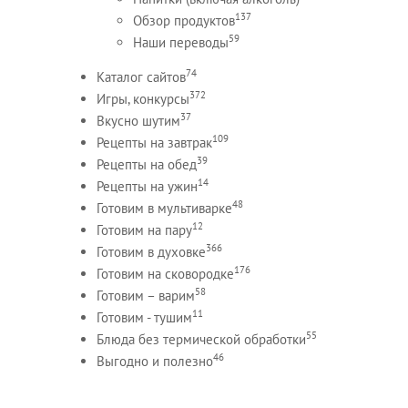
137
Обзор продуктов
59
Наши переводы
74
Каталог сайтов
372
Игры, конкурсы
37
Вкусно шутим
109
Рецепты на завтрак
39
Рецепты на обед
14
Рецепты на ужин
48
Готовим в мультиварке
12
Готовим на пару
366
Готовим в духовке
176
Готовим на сковородке
58
Готовим – варим
11
Готовим - тушим
55
Блюда без термической обработки
46
Выгодно и полезно