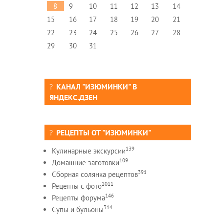
8
9
10
11
12
13
14
15
16
17
18
19
20
21
22
23
24
25
26
27
28
29
30
31
КАНАЛ "ИЗЮМИНКИ" В
ЯНДЕКС.ДЗЕН
РЕЦЕПТЫ ОТ "ИЗЮМИНКИ"
139
Кулинарные экскурсии
109
Домашние заготовки
391
Сборная солянка рецептов
2011
Рецепты c фото
146
Рецепты форума
314
Супы и бульоны