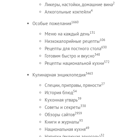
2
Ликеры, настойки, домашние вина
4
Алкогольные коктейли
1660
Особые пожелания
131
Меню на каждый день
106
Низкокалорийные рецепты
630
Рецепты для постного стола
348
Готовим быстро и вкусно
572
Рецепты национальной кухни
3463
Кулинарная энциклопедия
27
Специи, приправы, пряности
54
История блюд
39
Кухонная утварь
338
Советы и секреты
2959
Обзоры сайтов
93
Книги и журналы
49
Национальная кухня
32
Напитки (включая алкоголь)