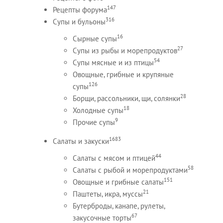
147
Рецепты форума
316
Супы и бульоны
16
Сырные супы
27
Супы из рыбы и морепродуктов
54
Супы мясные и из птицы
Овощные, грибные и крупяные
126
супы
28
Борщи, рассольники, щи, солянки
18
Холодные супы
9
Прочие супы
1683
Салаты и закуски
44
Салаты с мясом и птицей
58
Салаты с рыбой и морепродуктами
151
Овощные и грибные салаты
21
Паштеты, икра, муссы
Бутерброды, канапе, рулеты,
67
закусочные торты