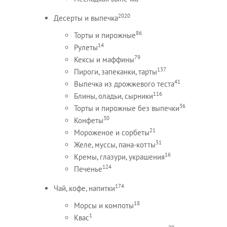
2020
Десерты и выпечка
86
Торты и пирожные
14
Рулеты
79
Кексы и маффины
137
Пироги, запеканки, тарты
41
Выпечка из дрожжевого теста
116
Блины, оладьи, сырники
36
Торты и пирожные без выпечки
30
Конфеты
21
Мороженое и сорбеты
31
Желе, муссы, пана-котты
16
Кремы, глазури, украшения
124
Печенье
174
Чай, кофе, напитки
18
Морсы и компоты
1
Квас