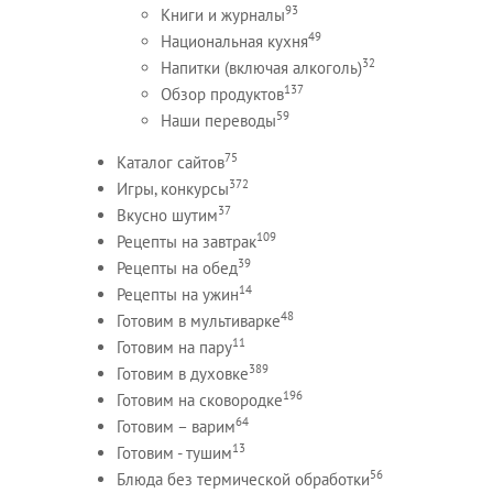
93
Книги и журналы
49
Национальная кухня
32
Напитки (включая алкоголь)
137
Обзор продуктов
59
Наши переводы
75
Каталог сайтов
372
Игры, конкурсы
37
Вкусно шутим
109
Рецепты на завтрак
39
Рецепты на обед
14
Рецепты на ужин
48
Готовим в мультиварке
11
Готовим на пару
389
Готовим в духовке
196
Готовим на сковородке
64
Готовим – варим
13
Готовим - тушим
56
Блюда без термической обработки