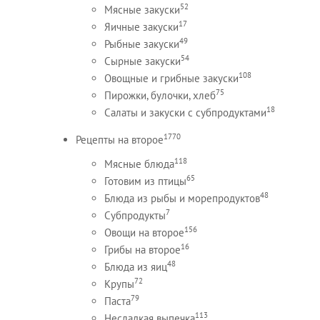
52
Мясные закуски
17
Яичные закуски
49
Рыбные закуски
54
Сырные закуски
108
Овощные и грибные закуски
75
Пирожки, булочки, хлеб
18
Салаты и закуски с субпродуктами
1770
Рецепты на второе
118
Мясные блюда
65
Готовим из птицы
48
Блюда из рыбы и морепродуктов
7
Субпродукты
156
Овощи на второе
16
Грибы на второе
48
Блюда из яиц
72
Крупы
79
Паста
113
Несладкая выпечка