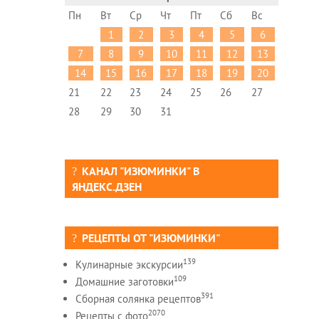
Пн
Вт
Ср
Чт
Пт
Сб
Вс
1
2
3
4
5
6
7
8
9
10
11
12
13
14
15
16
17
18
19
20
21
22
23
24
25
26
27
28
29
30
31
КАНАЛ "ИЗЮМИНКИ" В
ЯНДЕКС.ДЗЕН
РЕЦЕПТЫ ОТ "ИЗЮМИНКИ"
139
Кулинарные экскурсии
109
Домашние заготовки
391
Сборная солянка рецептов
2070
Рецепты c фото