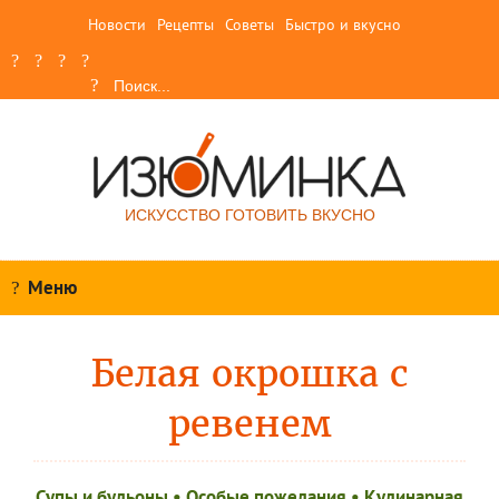
Новости
Рецепты
Советы
Быстро и вкусно
ИСКУССТВО ГОТОВИТЬ ВКУСНО
Меню
Белая окрошка с
ревенем
Супы и бульоны
•
Особые пожелания
•
Кулинарная