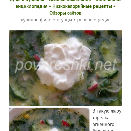
энциклопедия
•
Низкокалорийные рецепты
•
Обзоры сайтов
куриное филе
•
огурцы
•
ревень
•
редис
В такую жару
тарелка
огненного
борща не