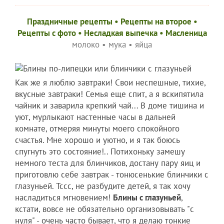
Праздничные рецепты
•
Рецепты на второе
•
Рецепты c фото
•
Несладкая выпечка
•
Масленица
молоко
•
мука
•
яйца
Как же я люблю завтраки! Свои неспешные, тихие,
вкусные завтраки! Семья еще спит, а я вскипятила
чайник и заварила крепкий чай... В доме тишина и
уют, мурлыкают настенные часы в дальней
комнате, отмеряя минуты моего спокойного
счастья. Мне хорошо и уютно, и я так боюсь
спугнуть это состояние!.. Потихоньку замешу
немного теста для блинчиков, достану пару яиц и
приготовлю себе завтрак - тонюсенькие блинчики с
глазуньей. Тссс, не разбудите детей, я так хочу
насладиться мгновением!
Блины с глазуньей
,
кстати, вовсе не обязательно организовывать "с
нуля" - очень часто бывает, что я делаю тонкие