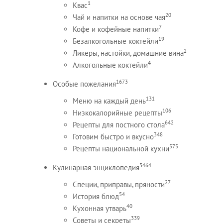
1
Квас
20
Чай и напитки на основе чая
7
Кофе и кофейные напитки
19
Безалкогольные коктейли
2
Ликеры, настойки, домашние вина
4
Алкогольные коктейли
1673
Особые пожелания
131
Меню на каждый день
106
Низкокалорийные рецепты
642
Рецепты для постного стола
348
Готовим быстро и вкусно
575
Рецепты национальной кухни
3464
Кулинарная энциклопедия
27
Специи, приправы, пряности
54
История блюд
40
Кухонная утварь
339
Советы и секреты