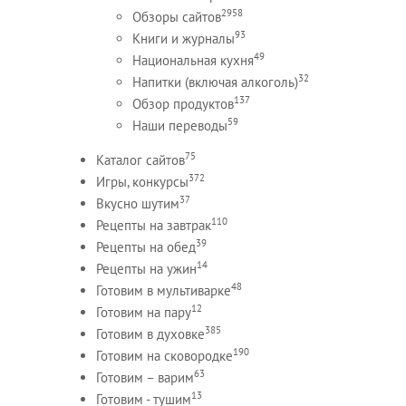
2958
Обзоры сайтов
93
Книги и журналы
49
Национальная кухня
32
Напитки (включая алкоголь)
137
Обзор продуктов
59
Наши переводы
75
Каталог сайтов
372
Игры, конкурсы
37
Вкусно шутим
110
Рецепты на завтрак
39
Рецепты на обед
14
Рецепты на ужин
48
Готовим в мультиварке
12
Готовим на пару
385
Готовим в духовке
190
Готовим на сковородке
63
Готовим – варим
13
Готовим - тушим