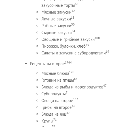
66
закусочные торты
52
Мясные закуски
18
Яичные закуски
50
Рыбные закуски
54
Сырные закуски
108
Овощные и грибные закуски
75
Пирожки, булочки, хлеб
19
Салаты и закуски с субпродуктами
1764
Рецепты на второе
120
Мясные блюда
65
Готовим из птицы
47
Блюда из рыбы и морепродуктов
7
Субпродукты
153
Овощи на второе
16
Грибы на второе
47
Блюда из яиц
71
Крупы
76