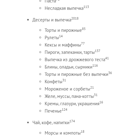
Паста
113
Несладкая выпечка
2018
Десерты и выпечка
85
Торты и пирожные
14
Рулеты
77
Кексы и маффины
137
Пироги, запеканки, тарты
41
Выпечка из дрожжевого теста
116
Блины, оладьи, сырники
36
Торты и пирожные без выпечки
31
Конфеты
21
Мороженое и сорбеты
31
Желе, муссы, пана-котты
16
Кремы, глазури, украшения
124
Печенье
174
Чай, кофе, напитки
18
Морсы и компоты