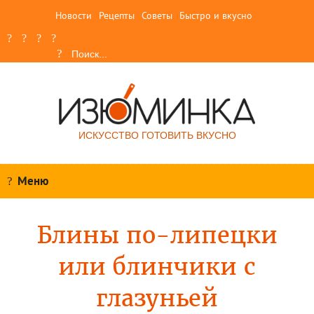
Новости
Рецепты
Советы
Быстро и вкусно
ИСКУССТВО ГОТОВИТЬ ВКУСНО
Меню
Блины по-липецки
или блинчики с
глазуньей