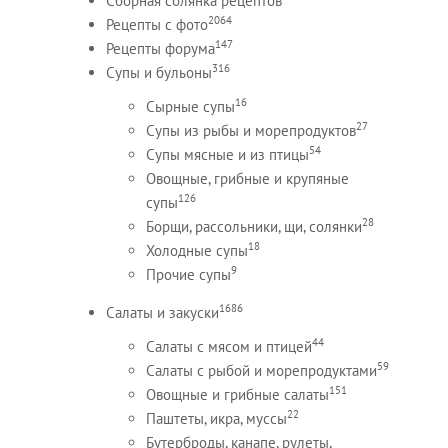
Сборная солянка рецептов
2064
Рецепты c фото
147
Рецепты форума
316
Супы и бульоны
16
Сырные супы
27
Супы из рыбы и морепродуктов
54
Супы мясные и из птицы
Овощные, грибные и крупяные
126
супы
28
Борщи, рассольники, щи, солянки
18
Холодные супы
9
Прочие супы
1686
Салаты и закуски
44
Салаты с мясом и птицей
59
Салаты с рыбой и морепродуктами
151
Овощные и грибные салаты
22
Паштеты, икра, муссы
Бутерброды, канапе, рулеты,