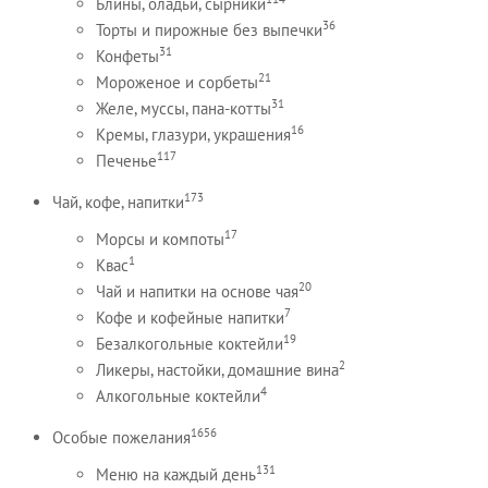
Блины, оладьи, сырники
36
Торты и пирожные без выпечки
31
Конфеты
21
Мороженое и сорбеты
31
Желе, муссы, пана-котты
16
Кремы, глазури, украшения
117
Печенье
173
Чай, кофе, напитки
17
Морсы и компоты
1
Квас
20
Чай и напитки на основе чая
7
Кофе и кофейные напитки
19
Безалкогольные коктейли
2
Ликеры, настойки, домашние вина
4
Алкогольные коктейли
1656
Особые пожелания
131
Меню на каждый день