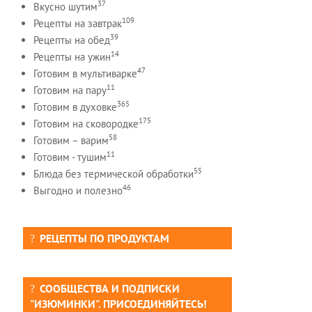
37
Вкусно шутим
109
Рецепты на завтрак
39
Рецепты на обед
14
Рецепты на ужин
47
Готовим в мультиварке
11
Готовим на пару
365
Готовим в духовке
175
Готовим на сковородке
58
Готовим – варим
11
Готовим - тушим
55
Блюда без термической обработки
46
Выгодно и полезно
РЕЦЕПТЫ ПО ПРОДУКТАМ
СООБЩЕСТВА И ПОДПИСКИ
"ИЗЮМИНКИ". ПРИСОЕДИНЯЙТЕСЬ!