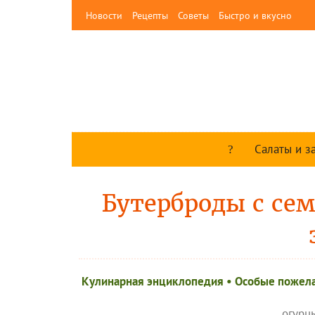
Новости
Рецепты
Советы
Быстро и вкусно
Салаты и з
Бутерброды с сем
Кулинарная энциклопедия
•
Особые пожел
огурц