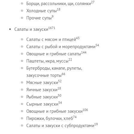
27
Борщи, рассольники, щи, солянки
18
Холодные супы
9
Прочие супы
1671
Салаты и закуски
43
Салаты с мясом и птицей
54
Салаты с рыбой и морепродуктами
144
Овощные и грибные салаты
22
Паштеты, икра, муссы
Бутерброды, канапе, рулеты,
66
закусочные торты
52
Мясные закуски
18
Яичные закуски
50
Рыбные закуски
54
Сырные закуски
106
Овощные и грибные закуски
74
Пирожки, булочки, хлеб
19
Салаты и закуски с субпродуктами