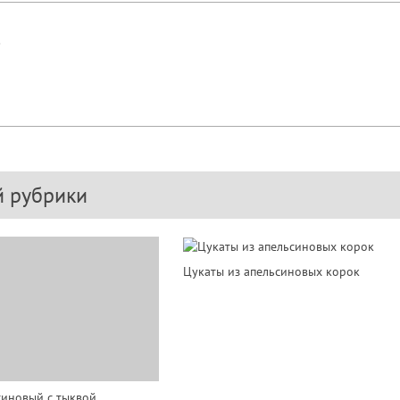
!
й рубрики
Цукаты из апельсиновых корок
синовый с тыквой