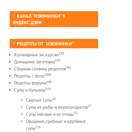
КАНАЛ "ИЗЮМИНКИ" В
ЯНДЕКС.ДЗЕН
РЕЦЕПТЫ ОТ "ИЗЮМИНКИ"
139
Кулинарные экскурсии
109
Домашние заготовки
391
Сборная солянка рецептов
2000
Рецепты c фото
146
Рецепты форума
314
Супы и бульоны
16
Сырные супы
27
Супы из рыбы и морепродуктов
53
Супы мясные и из птицы
Овощные, грибные и крупяные
126
супы