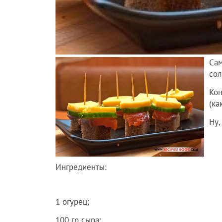
Сам
сол
Кон
(ка
Ну,
Ингредиенты:
1 огурец;
100 гр сыра;