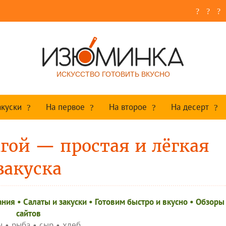
ИСКУССТВО ГОТОВИТЬ ВКУСНО
акуски
На первое
На второе
На десерт
гой — простая и лёгкая
закуска
ания
•
Салаты и закуски
•
Готовим быстро и вкусно
•
Обзоры
сайтов
ы
•
рыба
•
сыр
•
хлеб