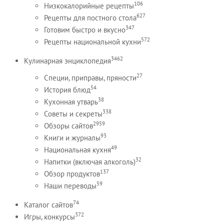
106
Низкокалорийные рецепты
627
Рецепты для постного стола
347
Готовим быстро и вкусно
572
Рецепты национальной кухни
3462
Кулинарная энциклопедия
27
Специи, приправы, пряности
54
История блюд
38
Кухонная утварь
338
Советы и секреты
2959
Обзоры сайтов
93
Книги и журналы
49
Национальная кухня
32
Напитки (включая алкоголь)
137
Обзор продуктов
59
Наши переводы
74
Каталог сайтов
372
Игры, конкурсы