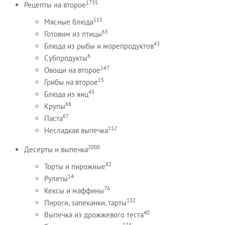
1735
Рецепты на второе
115
Мясные блюда
63
Готовим из птицы
43
Блюда из рыбы и морепродуктов
6
Субпродукты
147
Овощи на второе
15
Грибы на второе
45
Блюда из яиц
68
Крупы
67
Паста
112
Несладкая выпечка
2000
Десерты и выпечка
82
Торты и пирожные
14
Рулеты
76
Кексы и маффины
132
Пироги, запеканки, тарты
40
Выпечка из дрожжевого теста
114