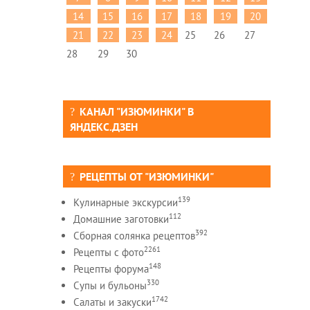
14
15
16
17
18
19
20
21
22
23
24
25
26
27
28
29
30
КАНАЛ "ИЗЮМИНКИ" В
ЯНДЕКС.ДЗЕН
РЕЦЕПТЫ ОТ "ИЗЮМИНКИ"
139
Кулинарные экскурсии
112
Домашние заготовки
392
Сборная солянка рецептов
2261
Рецепты c фото
148
Рецепты форума
330
Супы и бульоны
1742
Салаты и закуски