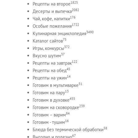
1825
Рецепты на второе
2082
Десерты и выпечка
176
Чай, кофе, напитки
1722
Особые пожелания
3490
Кулинарная энциклопедия
75
Каталог сайтов
372
Игры, конкурсы
37
Вкусно шутим
122
Рецепты на завтрак
45
Рецепты на обед
14
Рецепты на ужин
51
Готовим в мультиварке
13
Готовим на пару
455
Готовим в духовке
239
Готовим на сковородке
84
Готовим – варим
16
Готовим - тушим
58
Блюда без термической обработки
67
Выгодно и полезно