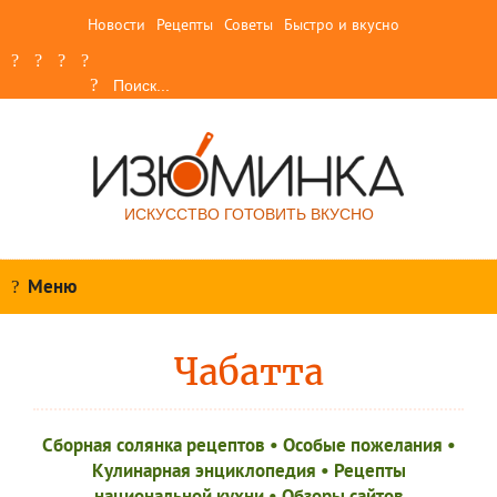
Новости
Рецепты
Советы
Быстро и вкусно
ИСКУССТВО ГОТОВИТЬ ВКУСНО
Меню
Чабатта
Сборная солянка рецептов
•
Особые пожелания
•
Кулинарная энциклопедия
•
Рецепты
национальной кухни
•
Обзоры сайтов