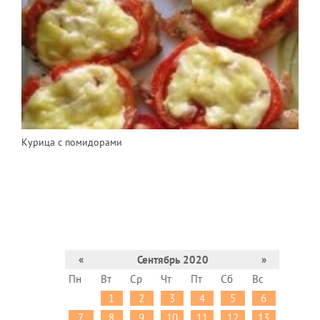
Курица с помидорами
«
Сентябрь 2020
»
Пн
Вт
Ср
Чт
Пт
Сб
Вс
1
2
3
4
5
6
7
8
9
10
11
12
13