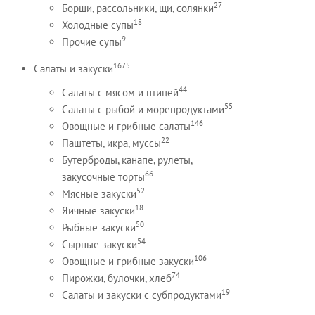
27
Борщи, рассольники, щи, солянки
18
Холодные супы
9
Прочие супы
1675
Салаты и закуски
44
Салаты с мясом и птицей
55
Салаты с рыбой и морепродуктами
146
Овощные и грибные салаты
22
Паштеты, икра, муссы
Бутерброды, канапе, рулеты,
66
закусочные торты
52
Мясные закуски
18
Яичные закуски
50
Рыбные закуски
54
Сырные закуски
106
Овощные и грибные закуски
74
Пирожки, булочки, хлеб
19
Салаты и закуски с субпродуктами