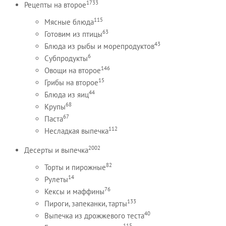
1733
Рецепты на второе
115
Мясные блюда
63
Готовим из птицы
43
Блюда из рыбы и морепродуктов
6
Субпродукты
146
Овощи на второе
15
Грибы на второе
44
Блюда из яиц
68
Крупы
67
Паста
112
Несладкая выпечка
2002
Десерты и выпечка
82
Торты и пирожные
14
Рулеты
76
Кексы и маффины
133
Пироги, запеканки, тарты
40
Выпечка из дрожжевого теста
115