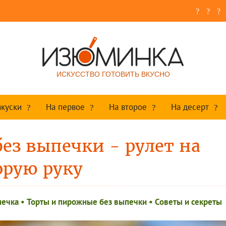
ИСКУССТВО ГОТОВИТЬ ВКУСНО
акуски
На первое
На второе
На десерт
ез выпечки - рулет на
орую руку
печка
•
Торты и пирожные без выпечки
•
Советы и секреты