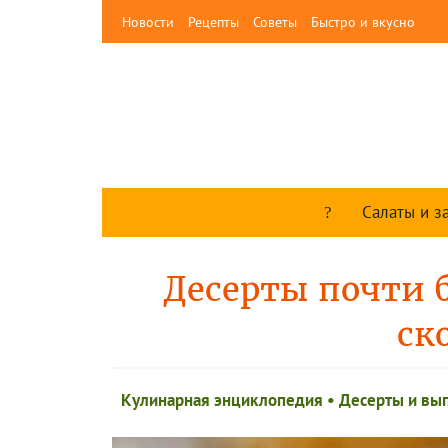
Новости
Рецепты
Советы
Быстро и вкусно
Салаты и з
Десерты почти б
ск
Кулинарная энциклопедия
•
Десерты и вы