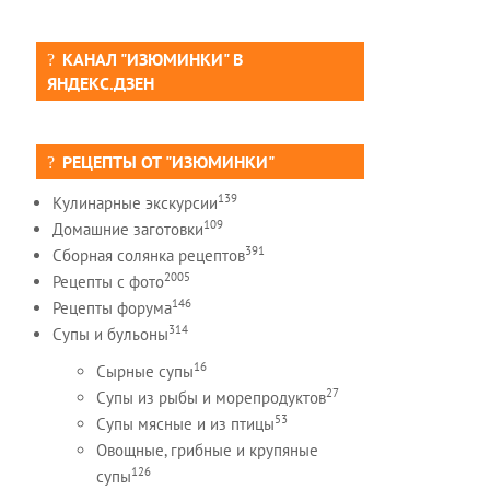
КАНАЛ "ИЗЮМИНКИ" В
ЯНДЕКС.ДЗЕН
РЕЦЕПТЫ ОТ "ИЗЮМИНКИ"
139
Кулинарные экскурсии
109
Домашние заготовки
391
Сборная солянка рецептов
2005
Рецепты c фото
146
Рецепты форума
314
Супы и бульоны
16
Сырные супы
27
Супы из рыбы и морепродуктов
53
Супы мясные и из птицы
Овощные, грибные и крупяные
126
супы