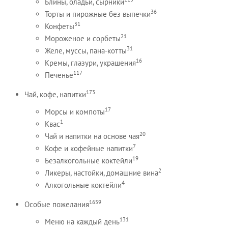
Блины, оладьи, сырники
36
Торты и пирожные без выпечки
31
Конфеты
21
Мороженое и сорбеты
31
Желе, муссы, пана-котты
16
Кремы, глазури, украшения
117
Печенье
173
Чай, кофе, напитки
17
Морсы и компоты
1
Квас
20
Чай и напитки на основе чая
7
Кофе и кофейные напитки
19
Безалкогольные коктейли
2
Ликеры, настойки, домашние вина
4
Алкогольные коктейли
1659
Особые пожелания
131
Меню на каждый день