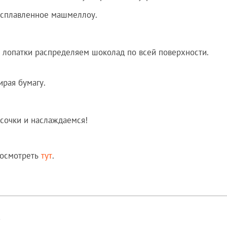
асплавленное машмеллоу.
ю лопатки распределяем шоколад по всей поверхности.
ирая бумагу.
усочки и наслаждаемся!
посмотреть
тут
.
!