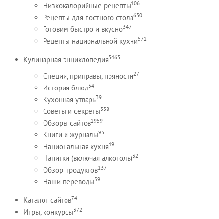
106
Низкокалорийные рецепты
630
Рецепты для постного стола
347
Готовим быстро и вкусно
572
Рецепты национальной кухни
3463
Кулинарная энциклопедия
27
Специи, приправы, пряности
54
История блюд
39
Кухонная утварь
338
Советы и секреты
2959
Обзоры сайтов
93
Книги и журналы
49
Национальная кухня
32
Напитки (включая алкоголь)
137
Обзор продуктов
59
Наши переводы
74
Каталог сайтов
372
Игры, конкурсы