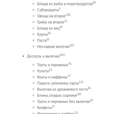
39
Блюда из рыбы и морепродуктов
5
Субпродукты
130
Овощи на второе
11
Грибы на второе
45
Блюда из яиц
62
Крупы
51
Паста
102
Несладкая выпечка
1937
Десерты и выпечка
76
Торты и пирожные
13
Рулеты
73
Кексы и маффины
122
Пироги, запеканки, тарты
36
Выпечка из дрожжевого теста
107
Блины, оладьи, сырники
33
Торты и пирожные без выпечки
27
Конфеты
21
Мороженое и сорбеты