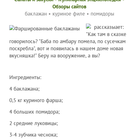
Обзоры сайтов
баклажан
•
куриное филе
•
помидоры
рассказыает:
"Как там в сказке
говорилось? "Баба по амбару помела, по сусечкам
поскребла", вот и появилась в нашем доме новая
вкусняшка!" Беру на вооружение, а вы?
Ингредиенты:
4 баклажана;
0,5 кг куриного фарша;
4 больших помидора;
2 средние луковицы;
3-4 зубчика чеснока;