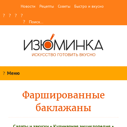
Новости
Рецепты
Советы
Быстро и вкусно
ИСКУССТВО ГОТОВИТЬ ВКУСНО
Меню
Фаршированные
баклажаны
Салаты и закуски
•
Кулинарная энциклопедия
•