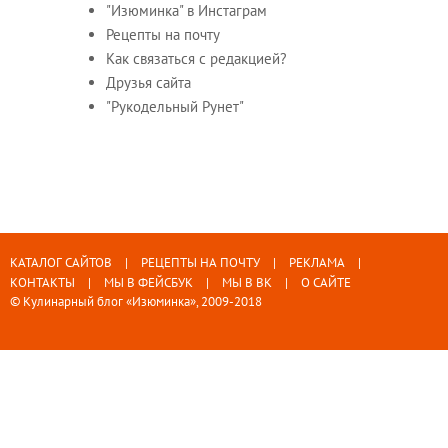
"Изюминка" в Инстаграм
Рецепты на почту
Как связаться с редакцией?
Друзья сайта
"Рукодельный Рунет"
КАТАЛОГ САЙТОВ
РЕЦЕПТЫ НА ПОЧТУ
РЕКЛАМА
КОНТАКТЫ
МЫ В ФЕЙСБУК
МЫ В ВК
О САЙТЕ
© Кулинарный блог «Изюминка», 2009-2018