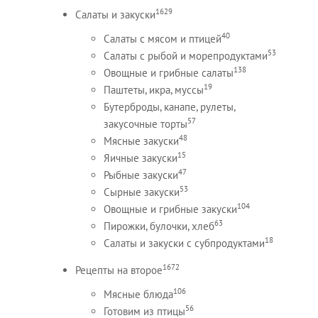
1629
Салаты и закуски
40
Салаты с мясом и птицей
53
Салаты с рыбой и морепродуктами
138
Овощные и грибные салаты
19
Паштеты, икра, муссы
Бутерброды, канапе, рулеты,
57
закусочные торты
48
Мясные закуски
15
Яичные закуски
47
Рыбные закуски
53
Сырные закуски
104
Овощные и грибные закуски
63
Пирожки, булочки, хлеб
18
Салаты и закуски с субпродуктами
1672
Рецепты на второе
106
Мясные блюда
56
Готовим из птицы