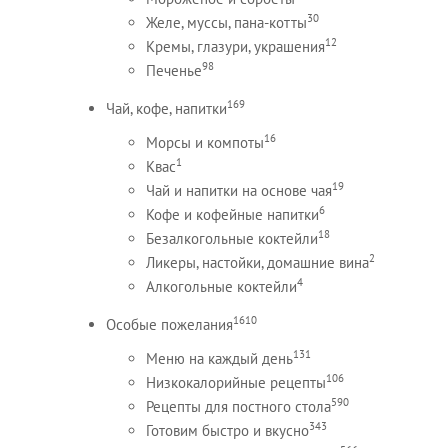
30
Желе, муссы, пана-котты
12
Кремы, глазури, украшения
98
Печенье
169
Чай, кофе, напитки
16
Морсы и компоты
1
Квас
19
Чай и напитки на основе чая
6
Кофе и кофейные напитки
18
Безалкогольные коктейли
2
Ликеры, настойки, домашние вина
4
Алкогольные коктейли
1610
Особые пожелания
131
Меню на каждый день
106
Низкокалорийные рецепты
590
Рецепты для постного стола
343
Готовим быстро и вкусно