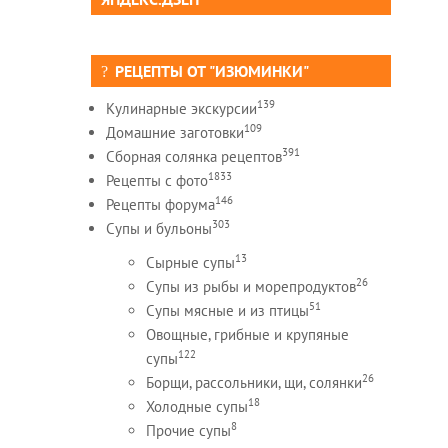
РЕЦЕПТЫ ОТ "ИЗЮМИНКИ"
139
Кулинарные экскурсии
109
Домашние заготовки
391
Сборная солянка рецептов
1833
Рецепты c фото
146
Рецепты форума
303
Супы и бульоны
13
Сырные супы
26
Супы из рыбы и морепродуктов
51
Супы мясные и из птицы
Овощные, грибные и крупяные
122
супы
26
Борщи, рассольники, щи, солянки
18
Холодные супы
8
Прочие супы