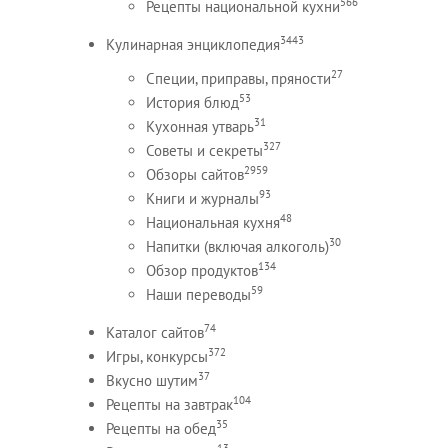
566
Рецепты национальной кухни
3443
Кулинарная энциклопедия
27
Специи, приправы, пряности
53
История блюд
31
Кухонная утварь
327
Советы и секреты
2959
Обзоры сайтов
93
Книги и журналы
48
Национальная кухня
30
Напитки (включая алкоголь)
134
Обзор продуктов
59
Наши переводы
74
Каталог сайтов
372
Игры, конкурсы
37
Вкусно шутим
104
Рецепты на завтрак
35
Рецепты на обед
13