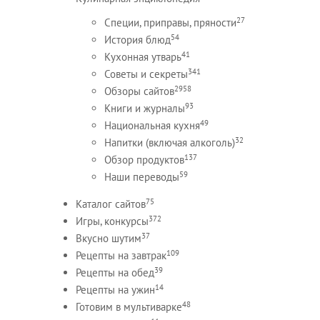
27
Специи, приправы, пряности
54
История блюд
41
Кухонная утварь
341
Советы и секреты
2958
Обзоры сайтов
93
Книги и журналы
49
Национальная кухня
32
Напитки (включая алкоголь)
137
Обзор продуктов
59
Наши переводы
75
Каталог сайтов
372
Игры, конкурсы
37
Вкусно шутим
109
Рецепты на завтрак
39
Рецепты на обед
14
Рецепты на ужин
48
Готовим в мультиварке