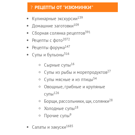
РЕЦЕПТЫ ОТ "ИЗЮМИНКИ"
139
Кулинарные экскурсии
109
Домашние заготовки
391
Сборная солянка рецептов
2072
Рецепты c фото
147
Рецепты форума
316
Супы и бульоны
16
Сырные супы
27
Супы из рыбы и морепродуктов
54
Супы мясные и из птицы
Овощные, грибные и крупяные
126
супы
28
Борщи, рассольники, щи, солянки
18
Холодные супы
9
Прочие супы
1685
Салаты и закуски