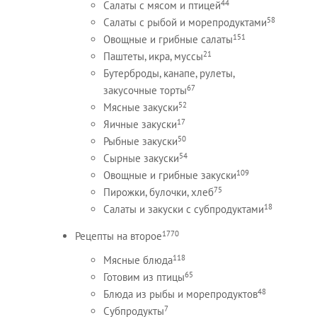
44
Салаты с мясом и птицей
58
Салаты с рыбой и морепродуктами
151
Овощные и грибные салаты
21
Паштеты, икра, муссы
Бутерброды, канапе, рулеты,
67
закусочные торты
52
Мясные закуски
17
Яичные закуски
50
Рыбные закуски
54
Сырные закуски
109
Овощные и грибные закуски
75
Пирожки, булочки, хлеб
18
Салаты и закуски с субпродуктами
1770
Рецепты на второе
118
Мясные блюда
65
Готовим из птицы
48
Блюда из рыбы и морепродуктов
7
Субпродукты