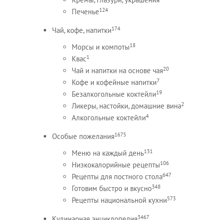
124
Печенье
174
Чай, кофе, напитки
18
Морсы и компоты
1
Квас
20
Чай и напитки на основе чая
7
Кофе и кофейные напитки
19
Безалкогольные коктейли
2
Ликеры, настойки, домашние вина
4
Алкогольные коктейли
1675
Особые пожелания
131
Меню на каждый день
106
Низкокалорийные рецепты
647
Рецепты для постного стола
348
Готовим быстро и вкусно
573
Рецепты национальной кухни
3467
Кулинарная энциклопедия