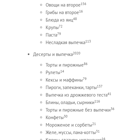
156
Овощи на второе
16
Грибы на второе
48
Блюда из яиц
72
Крупы
79
Паста
113
Несладкая выпечка
2020
Десерты и выпечка
86
Торты и пирожные
14
Рулеты
79
Кексы и маффины
137
Пироги, запеканки, тарты
41
Выпечка из дрожжевого теста
116
Блины, оладьи, сырники
36
Торты и пирожные без выпечки
30
Конфеты
21
Мороженое и сорбеты
31
Желе, муссы, пана-котты
16
Кремы, глазури, украшения