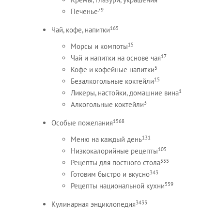
79
Печенье
165
Чай, кофе, напитки
15
Морсы и компоты
17
Чай и напитки на основе чая
5
Кофе и кофейные напитки
15
Безалкогольные коктейли
1
Ликеры, настойки, домашние вина
3
Алкогольные коктейли
1568
Особые пожелания
131
Меню на каждый день
105
Низкокалорийные рецепты
555
Рецепты для постного стола
343
Готовим быстро и вкусно
559
Рецепты национальной кухни
3433
Кулинарная энциклопедия