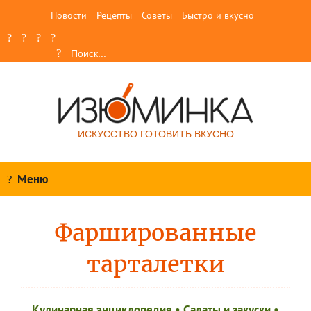
Новости
Рецепты
Советы
Быстро и вкусно
ИСКУССТВО ГОТОВИТЬ ВКУСНО
Меню
Фаршированные
тарталетки
Кулинарная энциклопедия
•
Салаты и закуски
•