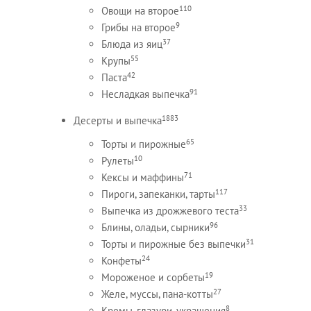
110
Овощи на второе
9
Грибы на второе
37
Блюда из яиц
55
Крупы
42
Паста
91
Несладкая выпечка
1883
Десерты и выпечка
65
Торты и пирожные
10
Рулеты
71
Кексы и маффины
117
Пироги, запеканки, тарты
33
Выпечка из дрожжевого теста
96
Блины, оладьи, сырники
31
Торты и пирожные без выпечки
24
Конфеты
19
Мороженое и сорбеты
27
Желе, муссы, пана-котты
8
Кремы, глазури, украшения