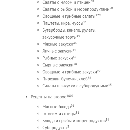
38
Салаты с мясом и птицей
50
Салаты с рыбой и морепродуктами
129
Овощные и грибные салаты
11
Паштеты, икра, муссы
Бутерброды, канапе, рулеты,
49
закусочные торты
46
Мясные закуски
11
Яичные закуски
42
Рыбные закуски
50
Сырные закуски
99
Овощные и грибные закуски
56
Пирожки, булочки, хлеб
15
Салаты и закуски с субпродуктами
1607
Рецепты на второе
91
Мясные блюда
51
Готовим из птицы
34
Блюда из рыбы и морепродуктов
3
Субпродукты