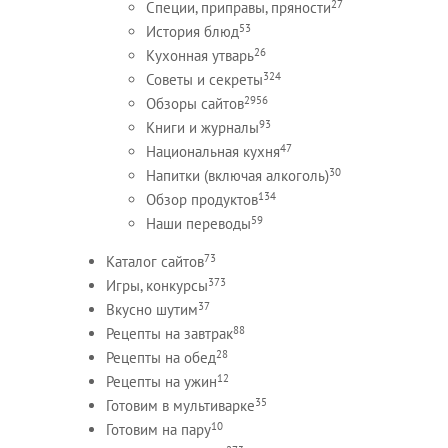
27
Специи, приправы, пряности
53
История блюд
26
Кухонная утварь
324
Советы и секреты
2956
Обзоры сайтов
93
Книги и журналы
47
Национальная кухня
30
Напитки (включая алкоголь)
134
Обзор продуктов
59
Наши переводы
73
Каталог сайтов
373
Игры, конкурсы
37
Вкусно шутим
88
Рецепты на завтрак
28
Рецепты на обед
12
Рецепты на ужин
35
Готовим в мультиварке
10
Готовим на пару