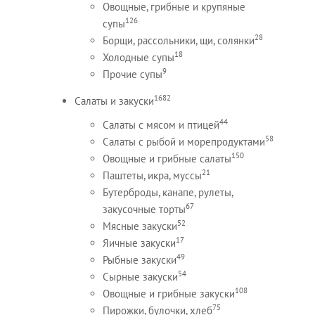
Овощные, грибные и крупяные
126
супы
28
Борщи, рассольники, щи, солянки
18
Холодные супы
9
Прочие супы
1682
Салаты и закуски
44
Салаты с мясом и птицей
58
Салаты с рыбой и морепродуктами
150
Овощные и грибные салаты
21
Паштеты, икра, муссы
Бутерброды, канапе, рулеты,
67
закусочные торты
52
Мясные закуски
17
Яичные закуски
49
Рыбные закуски
54
Сырные закуски
108
Овощные и грибные закуски
75
Пирожки, булочки, хлеб