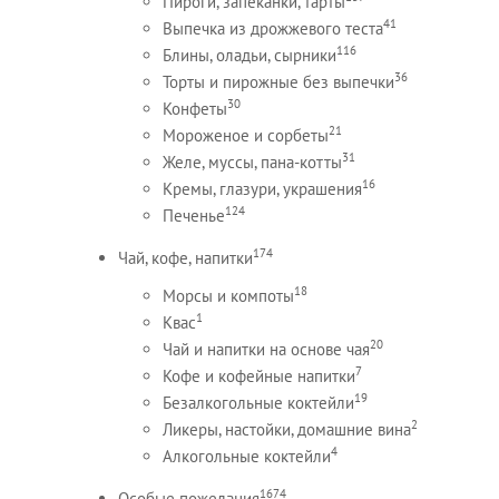
Пироги, запеканки, тарты
41
Выпечка из дрожжевого теста
116
Блины, оладьи, сырники
36
Торты и пирожные без выпечки
30
Конфеты
21
Мороженое и сорбеты
31
Желе, муссы, пана-котты
16
Кремы, глазури, украшения
124
Печенье
174
Чай, кофе, напитки
18
Морсы и компоты
1
Квас
20
Чай и напитки на основе чая
7
Кофе и кофейные напитки
19
Безалкогольные коктейли
2
Ликеры, настойки, домашние вина
4
Алкогольные коктейли
1674
Особые пожелания