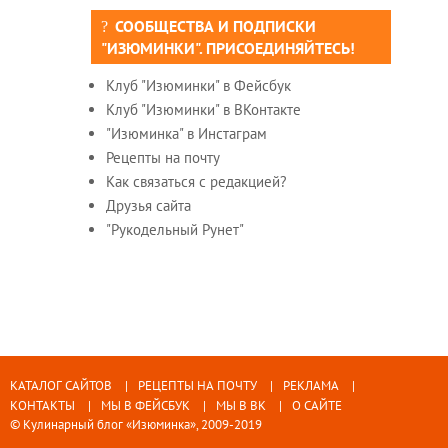
СООБЩЕСТВА И ПОДПИСКИ
"ИЗЮМИНКИ". ПРИСОЕДИНЯЙТЕСЬ!
Клуб "Изюминки" в Фейсбук
Клуб "Изюминки" в ВКонтакте
"Изюминка" в Инстаграм
Рецепты на почту
Как связаться с редакцией?
Друзья сайта
"Рукодельный Рунет"
КАТАЛОГ САЙТОВ
РЕЦЕПТЫ НА ПОЧТУ
РЕКЛАМА
КОНТАКТЫ
МЫ В ФЕЙСБУК
МЫ В ВК
О САЙТЕ
© Кулинарный блог «Изюминка», 2009-2019