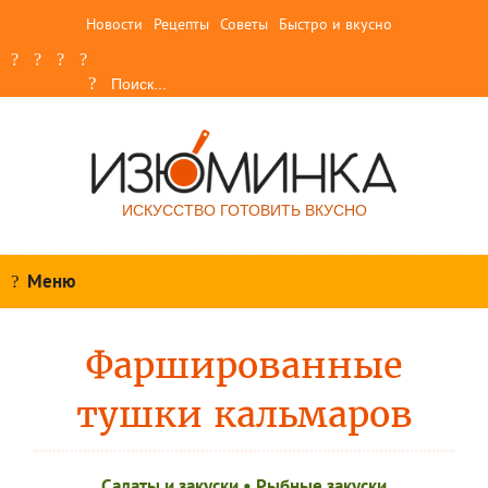
Новости
Рецепты
Советы
Быстро и вкусно
ИСКУССТВО ГОТОВИТЬ ВКУСНО
Меню
Фаршированные
тушки кальмаров
Салаты и закуски
•
Рыбные закуски