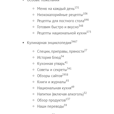
131
Меню на каждый день
106
Низкокалорийные рецепты
646
Рецепты для постного стола
348
Готовим быстро и вкусно
573
Рецепты национальной кухни
3467
Кулинарная энциклопедия
27
Специи, приправы, пряности
54
История блюд
41
Кухонная утварь
341
Советы и секреты
2958
Обзоры сайтов
93
Книги и журналы
49
Национальная кухня
32
Напитки (включая алкоголь)
137
Обзор продуктов
59
Наши переводы