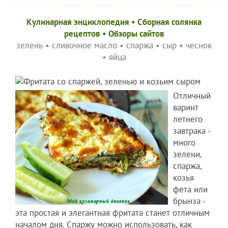
Кулинарная энциклопедия
•
Сборная солянка
рецептов
•
Обзоры сайтов
зелень
•
сливочное масло
•
спаржа
•
сыр
•
чеснок
•
яйца
Отличный
варинт
летнего
завтрака -
много
зелени,
спаржа,
козья
фета или
брынза -
эта простая и элегантная фритата станет отличным
началом дня. Спаржу можно использовать, как