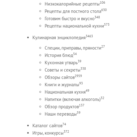
106
Низкокалорийные рецепты
630
Рецепты для постного стола
348
Готовим быстро и вкусно
573
Рецепты национальной кухни
3463
Кулинарная энциклопедия
27
Специи, приправы, пряности
54
История блюд
39
Кухонная утварь
338
Советы и секреты
2959
Обзоры сайтов
93
Книги и журналы
49
Национальная кухня
32
Напитки (включая алкоголь)
137
Обзор продуктов
59
Наши переводы
74
Каталог сайтов
372
Игры, конкурсы