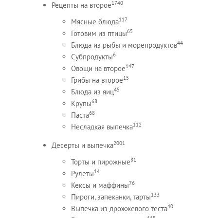
1740
Рецепты на второе
117
Мясные блюда
65
Готовим из птицы
44
Блюда из рыбы и морепродуктов
6
Субпродукты
147
Овощи на второе
15
Грибы на второе
45
Блюда из яиц
68
Крупы
68
Паста
112
Несладкая выпечка
2001
Десерты и выпечка
81
Торты и пирожные
14
Рулеты
76
Кексы и маффины
133
Пироги, запеканки, тарты
40
Выпечка из дрожжевого теста
115