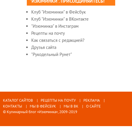
"ИЗЮМИНКИ". ПРИСОЕДИНЯЙТЕСЬ!
Клуб "Изюминки" в Фейсбук
Клуб "Изюминки" в ВКонтакте
"Изюминка" в Инстаграм
Рецепты на почту
Как связаться с редакцией?
Друзья сайта
"Рукодельный Рунет"
КАТАЛОГ САЙТОВ
РЕЦЕПТЫ НА ПОЧТУ
РЕКЛАМА
КОНТАКТЫ
МЫ В ФЕЙСБУК
МЫ В ВК
О САЙТЕ
© Кулинарный блог «Изюминка», 2009-2019