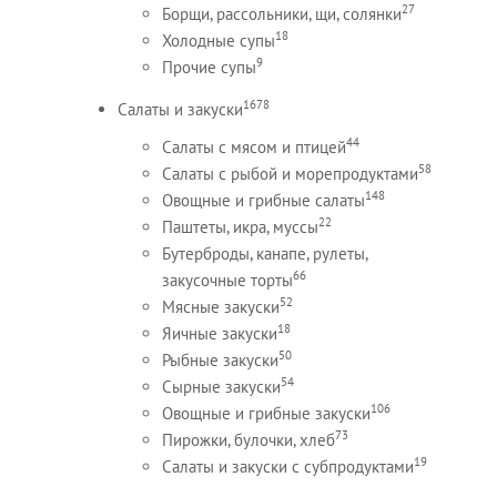
27
Борщи, рассольники, щи, солянки
18
Холодные супы
9
Прочие супы
1678
Салаты и закуски
44
Салаты с мясом и птицей
58
Салаты с рыбой и морепродуктами
148
Овощные и грибные салаты
22
Паштеты, икра, муссы
Бутерброды, канапе, рулеты,
66
закусочные торты
52
Мясные закуски
18
Яичные закуски
50
Рыбные закуски
54
Сырные закуски
106
Овощные и грибные закуски
73
Пирожки, булочки, хлеб
19
Салаты и закуски с субпродуктами