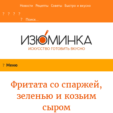
Новости
Рецепты
Советы
Быстро и вкусно
ИСКУССТВО ГОТОВИТЬ ВКУСНО
Меню
Фритата со спаржей,
зеленью и козьим
сыром