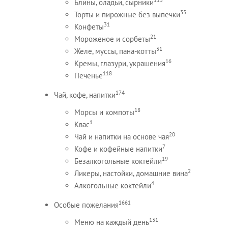
Блины, оладьи, сырники
35
Торты и пирожные без выпечки
31
Конфеты
21
Мороженое и сорбеты
31
Желе, муссы, пана-котты
16
Кремы, глазури, украшения
118
Печенье
174
Чай, кофе, напитки
18
Морсы и компоты
1
Квас
20
Чай и напитки на основе чая
7
Кофе и кофейные напитки
19
Безалкогольные коктейли
2
Ликеры, настойки, домашние вина
4
Алкогольные коктейли
1661
Особые пожелания
131
Меню на каждый день