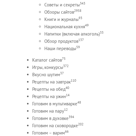
343
Советы и секреты
2958
Обзоры сайтов
93
Книги и журналы
49
Национальная кухня
33
Напитки (включая алкоголь)
137
Обзор продуктов
59
Наши переводы
75
Каталог сайтов
372
Игры, конкурсы
37
Вкусно шутим
110
Рецепты на завтрак
40
Рецепты на обед
14
Рецепты на ужин
48
Готовим в мультиварке
12
Готовим на пару
394
Готовим в духовке
202
Готовим на сковородке
66
Готовим – варим