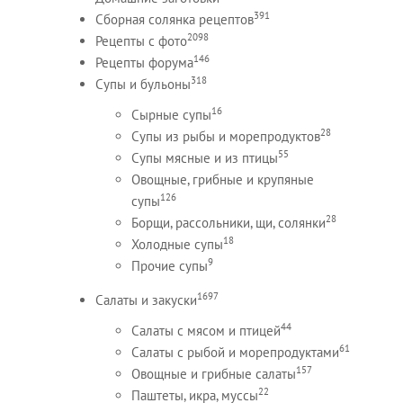
391
Сборная солянка рецептов
2098
Рецепты c фото
146
Рецепты форума
318
Супы и бульоны
16
Сырные супы
28
Супы из рыбы и морепродуктов
55
Супы мясные и из птицы
Овощные, грибные и крупяные
126
супы
28
Борщи, рассольники, щи, солянки
18
Холодные супы
9
Прочие супы
1697
Салаты и закуски
44
Салаты с мясом и птицей
61
Салаты с рыбой и морепродуктами
157
Овощные и грибные салаты
22
Паштеты, икра, муссы