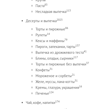
83
Паста
113
Несладкая выпечка
2023
Десерты и выпечка
86
Торты и пирожные
14
Рулеты
79
Кексы и маффины
137
Пироги, запеканки, тарты
41
Выпечка из дрожжевого теста
117
Блины, оладьи, сырники
37
Торты и пирожные без выпечки
31
Конфеты
21
Мороженое и сорбеты
31
Желе, муссы, пана-котты
16
Кремы, глазури, украшения
124
Печенье
174
Чай, кофе, напитки