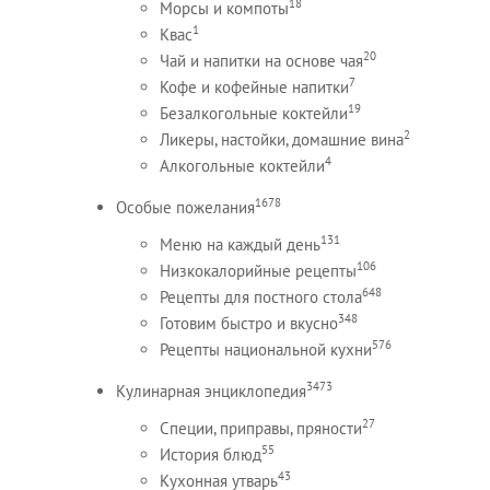
18
Морсы и компоты
1
Квас
20
Чай и напитки на основе чая
7
Кофе и кофейные напитки
19
Безалкогольные коктейли
2
Ликеры, настойки, домашние вина
4
Алкогольные коктейли
1678
Особые пожелания
131
Меню на каждый день
106
Низкокалорийные рецепты
648
Рецепты для постного стола
348
Готовим быстро и вкусно
576
Рецепты национальной кухни
3473
Кулинарная энциклопедия
27
Специи, приправы, пряности
55
История блюд
43
Кухонная утварь