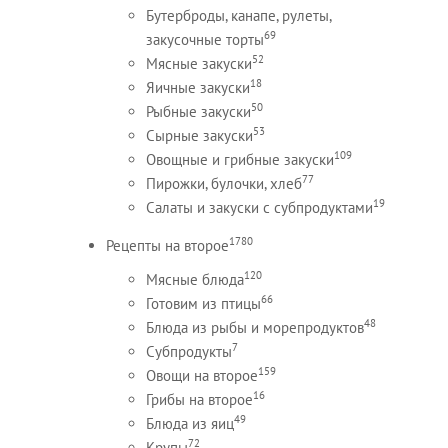
Бутерброды, канапе, рулеты,
69
закусочные торты
52
Мясные закуски
18
Яичные закуски
50
Рыбные закуски
53
Сырные закуски
109
Овощные и грибные закуски
77
Пирожки, булочки, хлеб
19
Салаты и закуски с субпродуктами
1780
Рецепты на второе
120
Мясные блюда
66
Готовим из птицы
48
Блюда из рыбы и морепродуктов
7
Субпродукты
159
Овощи на второе
16
Грибы на второе
49
Блюда из яиц
72
Крупы