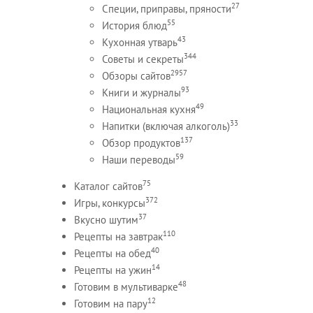
27
Специи, приправы, пряности
55
История блюд
43
Кухонная утварь
344
Советы и секреты
2957
Обзоры сайтов
93
Книги и журналы
49
Национальная кухня
33
Напитки (включая алкоголь)
137
Обзор продуктов
59
Наши переводы
75
Каталог сайтов
372
Игры, конкурсы
37
Вкусно шутим
110
Рецепты на завтрак
40
Рецепты на обед
14
Рецепты на ужин
48
Готовим в мультиварке
12
Готовим на пару