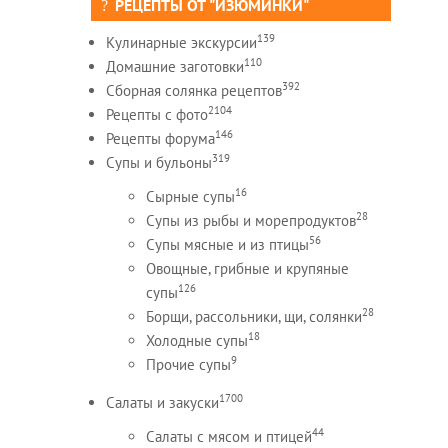
РЕЦЕПТЫ ОТ "ИЗЮМИНКИ"
139
Кулинарные экскурсии
110
Домашние заготовки
392
Сборная солянка рецептов
2104
Рецепты c фото
146
Рецепты форума
319
Супы и бульоны
16
Сырные супы
28
Супы из рыбы и морепродуктов
56
Супы мясные и из птицы
Овощные, грибные и крупяные
126
супы
28
Борщи, рассольники, щи, солянки
18
Холодные супы
9
Прочие супы
1700
Салаты и закуски
44
Салаты с мясом и птицей