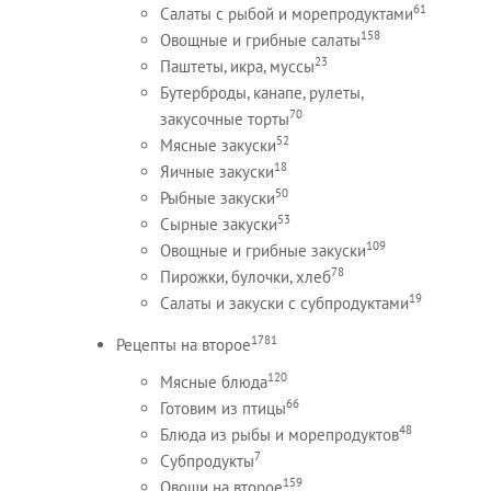
61
Салаты с рыбой и морепродуктами
158
Овощные и грибные салаты
23
Паштеты, икра, муссы
Бутерброды, канапе, рулеты,
70
закусочные торты
52
Мясные закуски
18
Яичные закуски
50
Рыбные закуски
53
Сырные закуски
109
Овощные и грибные закуски
78
Пирожки, булочки, хлеб
19
Салаты и закуски с субпродуктами
1781
Рецепты на второе
120
Мясные блюда
66
Готовим из птицы
48
Блюда из рыбы и морепродуктов
7
Субпродукты
159
Овощи на второе