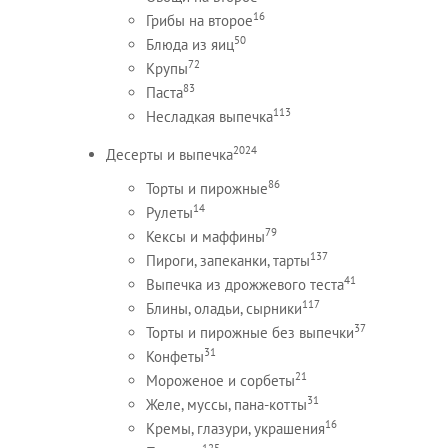
16
Грибы на второе
50
Блюда из яиц
72
Крупы
83
Паста
113
Несладкая выпечка
2024
Десерты и выпечка
86
Торты и пирожные
14
Рулеты
79
Кексы и маффины
137
Пироги, запеканки, тарты
41
Выпечка из дрожжевого теста
117
Блины, оладьи, сырники
37
Торты и пирожные без выпечки
31
Конфеты
21
Мороженое и сорбеты
31
Желе, муссы, пана-котты
16
Кремы, глазури, украшения
125