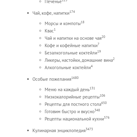
Печенье
174
Чай, кофе, напитки
18
Морсы и компоты
1
Квас
20
Чай и напитки на основе чая
7
Кофе и кофейные напитки
19
Безалкогольные коктейли
2
Ликеры, настойки, домашние вина
4
Алкогольные коктейли
1680
Особые пожелания
131
Меню на каждый день
106
Низкокалорийные рецепты
650
Рецепты для постного стола
348
Готовим быстро и вкусно
576
Рецепты национальной кухни
3473
Кулинарная энциклопедия