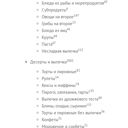
43
Блюда из рыбы и морепродуктов
6
Субпродукты
147
Овощи на второе
15
Грибы на второе
45
Блюда из яиц
68
Крупы
67
Паста
112
Несладкая выпечка
2002
Десерты и выпечка
82
Торты и пирожные
14
Рулеты
76
Кексы и маффины
133
Пироги, запеканки, тарты
40
Выпечка из дрожжевого теста
115
Блины, оладьи, сырники
36
Торты и пирожные без выпечки
31
Конфеты
21
Мороженое и сорбеты