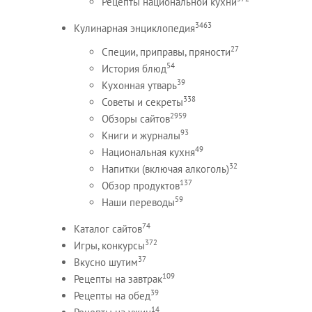
Рецепты национальной кухни
3463
Кулинарная энциклопедия
27
Специи, приправы, пряности
54
История блюд
39
Кухонная утварь
338
Советы и секреты
2959
Обзоры сайтов
93
Книги и журналы
49
Национальная кухня
32
Напитки (включая алкоголь)
137
Обзор продуктов
59
Наши переводы
74
Каталог сайтов
372
Игры, конкурсы
37
Вкусно шутим
109
Рецепты на завтрак
39
Рецепты на обед
14