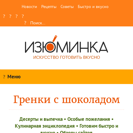
Новости
Рецепты
Советы
Быстро и вкусно
ИСКУССТВО ГОТОВИТЬ ВКУСНО
Меню
Гренки с шоколадом
Десерты и выпечка
•
Особые пожелания
•
Кулинарная энциклопедия
•
Готовим быстро и
вкусно
•
Обзоры сайтов