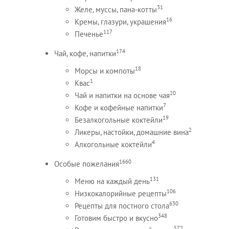
31
Желе, муссы, пана-котты
16
Кремы, глазури, украшения
117
Печенье
174
Чай, кофе, напитки
18
Морсы и компоты
1
Квас
20
Чай и напитки на основе чая
7
Кофе и кофейные напитки
19
Безалкогольные коктейли
2
Ликеры, настойки, домашние вина
4
Алкогольные коктейли
1660
Особые пожелания
131
Меню на каждый день
106
Низкокалорийные рецепты
630
Рецепты для постного стола
348
Готовим быстро и вкусно
572