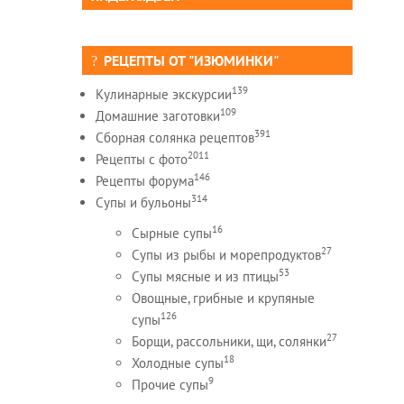
РЕЦЕПТЫ ОТ "ИЗЮМИНКИ"
139
Кулинарные экскурсии
109
Домашние заготовки
391
Сборная солянка рецептов
2011
Рецепты c фото
146
Рецепты форума
314
Супы и бульоны
16
Сырные супы
27
Супы из рыбы и морепродуктов
53
Супы мясные и из птицы
Овощные, грибные и крупяные
126
супы
27
Борщи, рассольники, щи, солянки
18
Холодные супы
9
Прочие супы