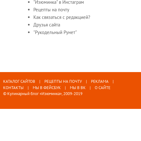
"Изюминка" в Инстаграм
Рецепты на почту
Как связаться с редакцией?
Друзья сайта
"Рукодельный Рунет"
КАТАЛОГ САЙТОВ
РЕЦЕПТЫ НА ПОЧТУ
РЕКЛАМА
КОНТАКТЫ
МЫ В ФЕЙСБУК
МЫ В ВК
О САЙТЕ
© Кулинарный блог «Изюминка», 2009-2019