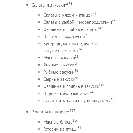
1676
Салаты и закуски
44
Салаты с мясом и птицей
55
Салаты с рыбой и морепродуктами
147
Овощные и грибные салаты
22
Паштеты, икра, муссы
Бутерброды, канапе, рулеты,
66
закусочные торты
52
Мясные закуски
18
Яичные закуски
50
Рыбные закуски
54
Сырные закуски
106
Овощные и грибные закуски
74
Пирожки, булочки, хлеб
19
Салаты и закуски с субпродуктами
1737
Рецепты на второе
116
Мясные блюда
64
Готовим из птицы