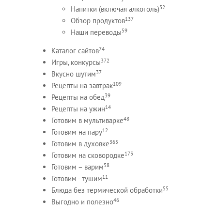
32
Напитки (включая алкоголь)
137
Обзор продуктов
59
Наши переводы
74
Каталог сайтов
372
Игры, конкурсы
37
Вкусно шутим
109
Рецепты на завтрак
39
Рецепты на обед
14
Рецепты на ужин
48
Готовим в мультиварке
12
Готовим на пару
365
Готовим в духовке
173
Готовим на сковородке
58
Готовим – варим
11
Готовим - тушим
55
Блюда без термической обработки
46
Выгодно и полезно