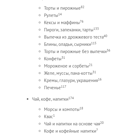
82
Торты и пирожные
14
Рулеты
76
Кексы и маффины
133
Пироги, запеканки, тарты
40
Выпечка из дрожжевого теста
115
Блины, оладьи, сырники
36
Торты и пирожные без выпечки
31
Конфеты
21
Мороженое и сорбеты
31
Желе, муссы, пана-котты
16
Кремы, глазури, украшения
117
Печенье
174
Чай, кофе, напитки
18
Морсы и компоты
1
Квас
20
Чай и напитки на основе чая
7
Кофе и кофейные напитки