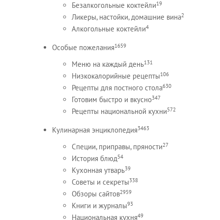
19
Безалкогольные коктейли
2
Ликеры, настойки, домашние вина
4
Алкогольные коктейли
1659
Особые пожелания
131
Меню на каждый день
106
Низкокалорийные рецепты
630
Рецепты для постного стола
347
Готовим быстро и вкусно
572
Рецепты национальной кухни
3463
Кулинарная энциклопедия
27
Специи, приправы, пряности
54
История блюд
39
Кухонная утварь
338
Советы и секреты
2959
Обзоры сайтов
93
Книги и журналы
49
Национальная кухня