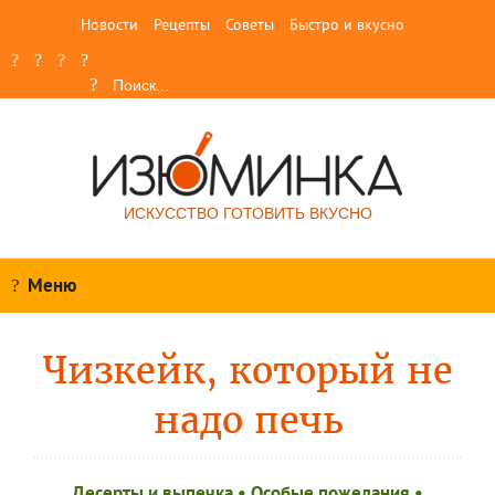
Новости
Рецепты
Советы
Быстро и вкусно
ИСКУССТВО ГОТОВИТЬ ВКУСНО
Меню
Чизкейк, который не
надо печь
Десерты и выпечка
•
Особые пожелания
•