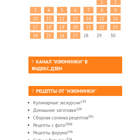
1
2
3
4
5
6
7
8
9
10
11
12
13
14
15
16
17
18
19
20
21
22
23
24
25
26
27
28
29
30
КАНАЛ "ИЗЮМИНКИ" В
ЯНДЕКС.ДЗЕН
РЕЦЕПТЫ ОТ "ИЗЮМИНКИ"
139
Кулинарные экскурсии
109
Домашние заготовки
391
Сборная солянка рецептов
2006
Рецепты c фото
146
Рецепты форума
314