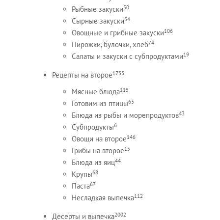
50
Рыбные закуски
54
Сырные закуски
106
Овощные и грибные закуски
74
Пирожки, булочки, хлеб
19
Салаты и закуски с субпродуктами
1733
Рецепты на второе
115
Мясные блюда
63
Готовим из птицы
43
Блюда из рыбы и морепродуктов
6
Субпродукты
146
Овощи на второе
15
Грибы на второе
44
Блюда из яиц
68
Крупы
67
Паста
112
Несладкая выпечка
2002
Десерты и выпечка