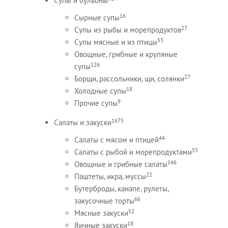
Супы и бульоны
16
Сырные супы
27
Супы из рыбы и морепродуктов
53
Супы мясные и из птицы
Овощные, грибные и крупяные
126
супы
27
Борщи, рассольники, щи, солянки
18
Холодные супы
9
Прочие супы
1675
Салаты и закуски
44
Салаты с мясом и птицей
55
Салаты с рыбой и морепродуктами
146
Овощные и грибные салаты
22
Паштеты, икра, муссы
Бутерброды, канапе, рулеты,
66
закусочные торты
52
Мясные закуски
18
Яичные закуски