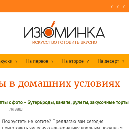
ИСКУССТВО ГОТОВИТЬ ВКУСНО
акуски
На первое
На второе
На десерт
сы в домашних условиях
пты c фото
•
Бутерброды, канапе, рулеты, закусочные торты
лаваш
Похрустеть не хотите? Предлагаю вам сегодня
приготовить чудесную альтернативу вредным покупным