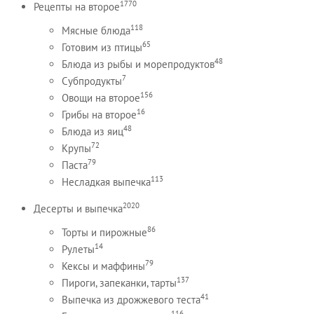
1770
Рецепты на второе
118
Мясные блюда
65
Готовим из птицы
48
Блюда из рыбы и морепродуктов
7
Субпродукты
156
Овощи на второе
16
Грибы на второе
48
Блюда из яиц
72
Крупы
79
Паста
113
Несладкая выпечка
2020
Десерты и выпечка
86
Торты и пирожные
14
Рулеты
79
Кексы и маффины
137
Пироги, запеканки, тарты
41
Выпечка из дрожжевого теста
116