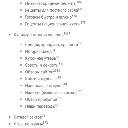
106
Низкокалорийные рецепты
646
Рецепты для постного стола
348
Готовим быстро и вкусно
573
Рецепты национальной кухни
3467
Кулинарная энциклопедия
27
Специи, приправы, пряности
54
История блюд
41
Кухонная утварь
341
Советы и секреты
2958
Обзоры сайтов
93
Книги и журналы
49
Национальная кухня
32
Напитки (включая алкоголь)
137
Обзор продуктов
59
Наши переводы
75
Каталог сайтов
372
Игры, конкурсы