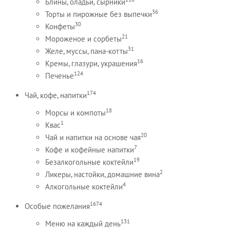
Блины, оладьи, сырники
36
Торты и пирожные без выпечки
30
Конфеты
21
Мороженое и сорбеты
31
Желе, муссы, пана-котты
16
Кремы, глазури, украшения
124
Печенье
174
Чай, кофе, напитки
18
Морсы и компоты
1
Квас
20
Чай и напитки на основе чая
7
Кофе и кофейные напитки
19
Безалкогольные коктейли
2
Ликеры, настойки, домашние вина
4
Алкогольные коктейли
1674
Особые пожелания
131
Меню на каждый день