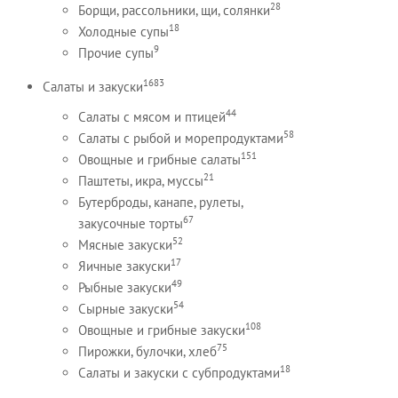
28
Борщи, рассольники, щи, солянки
18
Холодные супы
9
Прочие супы
1683
Салаты и закуски
44
Салаты с мясом и птицей
58
Салаты с рыбой и морепродуктами
151
Овощные и грибные салаты
21
Паштеты, икра, муссы
Бутерброды, канапе, рулеты,
67
закусочные торты
52
Мясные закуски
17
Яичные закуски
49
Рыбные закуски
54
Сырные закуски
108
Овощные и грибные закуски
75
Пирожки, булочки, хлеб
18
Салаты и закуски с субпродуктами