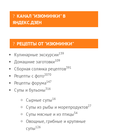
КАНАЛ "ИЗЮМИНКИ" В
ЯНДЕКС.ДЗЕН
РЕЦЕПТЫ ОТ "ИЗЮМИНКИ"
139
Кулинарные экскурсии
109
Домашние заготовки
391
Сборная солянка рецептов
2070
Рецепты c фото
147
Рецепты форума
316
Супы и бульоны
16
Сырные супы
27
Супы из рыбы и морепродуктов
54
Супы мясные и из птицы
Овощные, грибные и крупяные
126
супы