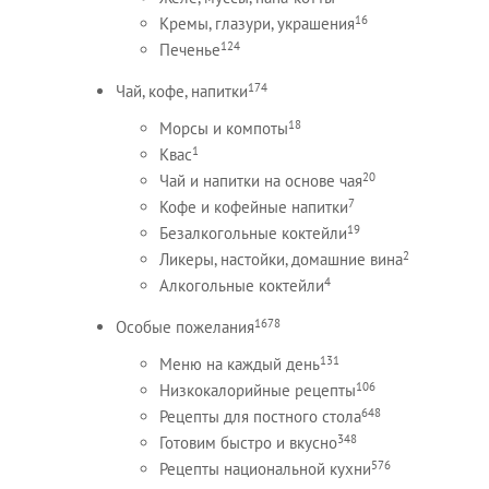
16
Кремы, глазури, украшения
124
Печенье
174
Чай, кофе, напитки
18
Морсы и компоты
1
Квас
20
Чай и напитки на основе чая
7
Кофе и кофейные напитки
19
Безалкогольные коктейли
2
Ликеры, настойки, домашние вина
4
Алкогольные коктейли
1678
Особые пожелания
131
Меню на каждый день
106
Низкокалорийные рецепты
648
Рецепты для постного стола
348
Готовим быстро и вкусно
576
Рецепты национальной кухни