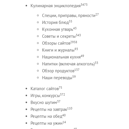
3473
Кулинарная энциклопедия
27
Специи, приправы, пряности
55
История блюд
43
Кухонная утварь
343
Советы и секреты
2958
Обзоры сайтов
93
Книги и журналы
49
Национальная кухня
33
Напитки (включая алкоголь)
137
Обзор продуктов
59
Наши переводы
75
Каталог сайтов
372
Игры, конкурсы
37
Вкусно шутим
110
Рецепты на завтрак
40
Рецепты на обед
14
Рецепты на ужин
48