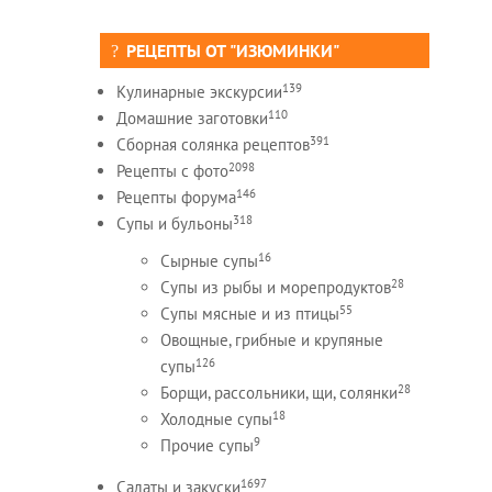
РЕЦЕПТЫ ОТ "ИЗЮМИНКИ"
139
Кулинарные экскурсии
110
Домашние заготовки
391
Сборная солянка рецептов
2098
Рецепты c фото
146
Рецепты форума
318
Супы и бульоны
16
Сырные супы
28
Супы из рыбы и морепродуктов
55
Супы мясные и из птицы
Овощные, грибные и крупяные
126
супы
28
Борщи, рассольники, щи, солянки
18
Холодные супы
9
Прочие супы
1697
Салаты и закуски