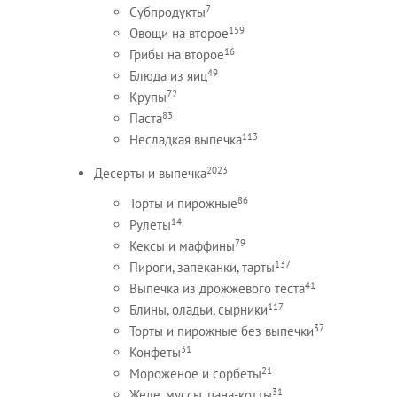
7
Субпродукты
159
Овощи на второе
16
Грибы на второе
49
Блюда из яиц
72
Крупы
83
Паста
113
Несладкая выпечка
2023
Десерты и выпечка
86
Торты и пирожные
14
Рулеты
79
Кексы и маффины
137
Пироги, запеканки, тарты
41
Выпечка из дрожжевого теста
117
Блины, оладьи, сырники
37
Торты и пирожные без выпечки
31
Конфеты
21
Мороженое и сорбеты
31
Желе, муссы, пана-котты