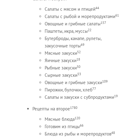
44
Салаты с мясом и птицей
61
Салаты с рыбой и морепродуктами
157
Овощные и грибные салаты
22
Паштеты, икра, муссы
Бутерброды, канапе, рулеты,
69
закусочные торты
52
Мясные закуски
18
Яичные закуски
50
Рыбные закуски
53
Сырные закуски
109
Овощные и грибные закуски
77
Пирожки, булочки, хлеб
19
Салаты и закуски с субпродуктами
1780
Рецепты на второе
120
Мясные блюда
66
Готовим из птицы
48
Блюда из рыбы и морепродуктов