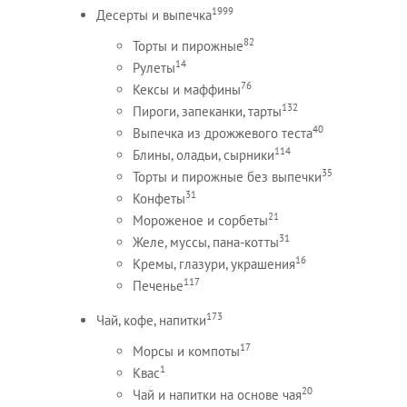
1999
Десерты и выпечка
82
Торты и пирожные
14
Рулеты
76
Кексы и маффины
132
Пироги, запеканки, тарты
40
Выпечка из дрожжевого теста
114
Блины, оладьи, сырники
35
Торты и пирожные без выпечки
31
Конфеты
21
Мороженое и сорбеты
31
Желе, муссы, пана-котты
16
Кремы, глазури, украшения
117
Печенье
173
Чай, кофе, напитки
17
Морсы и компоты
1
Квас
20
Чай и напитки на основе чая