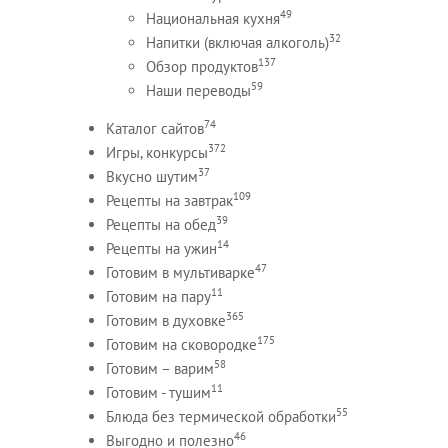
49
Национальная кухня
32
Напитки (включая алкоголь)
137
Обзор продуктов
59
Наши переводы
74
Каталог сайтов
372
Игры, конкурсы
37
Вкусно шутим
109
Рецепты на завтрак
39
Рецепты на обед
14
Рецепты на ужин
47
Готовим в мультиварке
11
Готовим на пару
365
Готовим в духовке
175
Готовим на сковородке
58
Готовим – варим
11
Готовим - тушим
55
Блюда без термической обработки
46
Выгодно и полезно