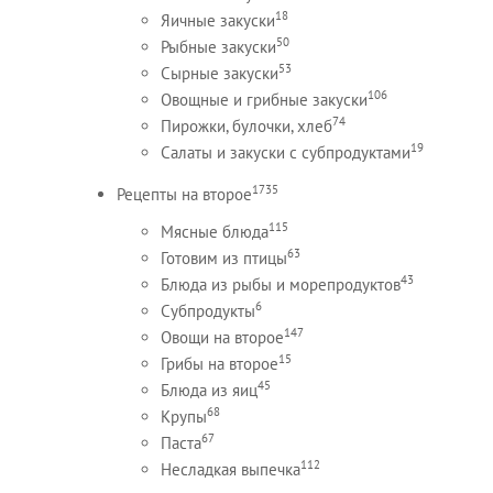
18
Яичные закуски
50
Рыбные закуски
53
Сырные закуски
106
Овощные и грибные закуски
74
Пирожки, булочки, хлеб
19
Салаты и закуски с субпродуктами
1735
Рецепты на второе
115
Мясные блюда
63
Готовим из птицы
43
Блюда из рыбы и морепродуктов
6
Субпродукты
147
Овощи на второе
15
Грибы на второе
45
Блюда из яиц
68
Крупы
67
Паста
112
Несладкая выпечка