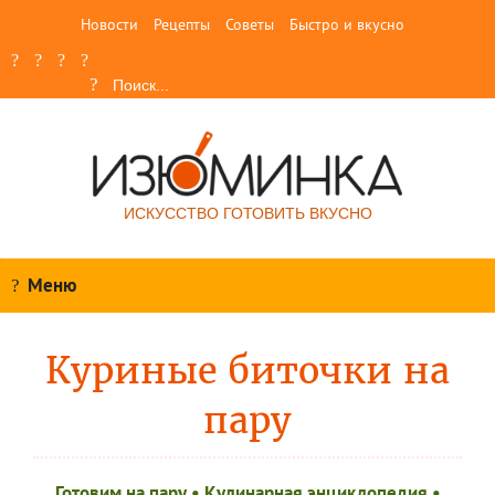
Новости
Рецепты
Советы
Быстро и вкусно
ИСКУССТВО ГОТОВИТЬ ВКУСНО
Меню
Куриные биточки на
пару
Готовим на пару
•
Кулинарная энциклопедия
•