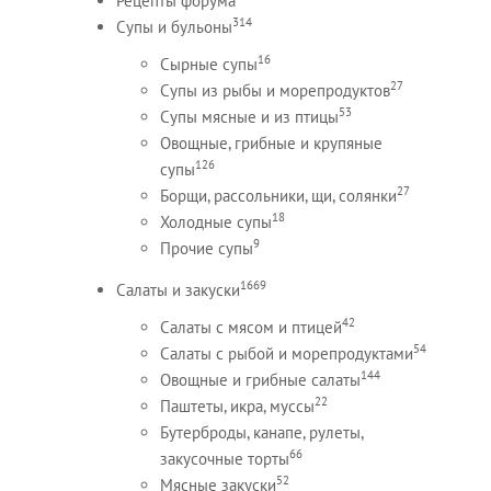
Рецепты форума
314
Супы и бульоны
16
Сырные супы
27
Супы из рыбы и морепродуктов
53
Супы мясные и из птицы
Овощные, грибные и крупяные
126
супы
27
Борщи, рассольники, щи, солянки
18
Холодные супы
9
Прочие супы
1669
Салаты и закуски
42
Салаты с мясом и птицей
54
Салаты с рыбой и морепродуктами
144
Овощные и грибные салаты
22
Паштеты, икра, муссы
Бутерброды, канапе, рулеты,
66
закусочные торты
52
Мясные закуски