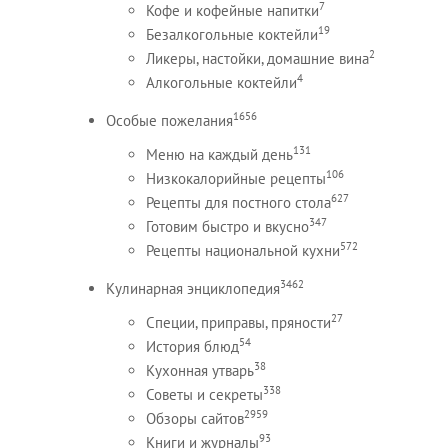
7
Кофе и кофейные напитки
19
Безалкогольные коктейли
2
Ликеры, настойки, домашние вина
4
Алкогольные коктейли
1656
Особые пожелания
131
Меню на каждый день
106
Низкокалорийные рецепты
627
Рецепты для постного стола
347
Готовим быстро и вкусно
572
Рецепты национальной кухни
3462
Кулинарная энциклопедия
27
Специи, приправы, пряности
54
История блюд
38
Кухонная утварь
338
Советы и секреты
2959
Обзоры сайтов
93
Книги и журналы