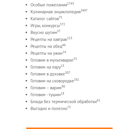
1743
Особые пожелания
3497
Кулинарная энциклопедия
75
Каталог сайтов
372
Игры, конкурсы
37
Вкусно шутим
123
Рецепты на завтрак
46
Рецепты на обед
14
Рецепты на ужин
53
Готовим в мультиварке
13
Готовим на пару
507
Готовим в духовке
261
Готовим на сковородке
90
Готовим – варим
18
Готовим - тушим
61
Блюда без термической обработки
75
Выгодно и полезно