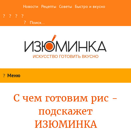
Новости
Рецепты
Советы
Быстро и вкусно
ИСКУССТВО ГОТОВИТЬ ВКУСНО
Меню
С чем готовим рис -
подскажет
ИЗЮМИНКА