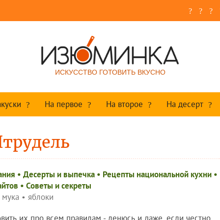
ИСКУССТВО ГОТОВИТЬ ВКУСНО
акуски
На первое
На второе
На десерт
трудель
ания
•
Десерты и выпечка
•
Рецепты национальной кухни
•
айтов
•
Советы и секреты
мука
•
яблоки
ить их про всем правилам - ленюсь и даже, если честно,