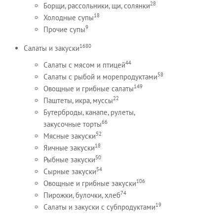
28
Борщи, рассольники, щи, солянки
18
Холодные супы
9
Прочие супы
1680
Салаты и закуски
44
Салаты с мясом и птицей
58
Салаты с рыбой и морепродуктами
149
Овощные и грибные салаты
22
Паштеты, икра, муссы
Бутерброды, канапе, рулеты,
66
закусочные торты
52
Мясные закуски
18
Яичные закуски
50
Рыбные закуски
54
Сырные закуски
106
Овощные и грибные закуски
74
Пирожки, булочки, хлеб
19
Салаты и закуски с субпродуктами