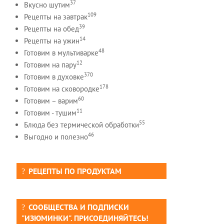
37
Вкусно шутим
109
Рецепты на завтрак
39
Рецепты на обед
14
Рецепты на ужин
48
Готовим в мультиварке
12
Готовим на пару
370
Готовим в духовке
178
Готовим на сковородке
60
Готовим – варим
11
Готовим - тушим
55
Блюда без термической обработки
46
Выгодно и полезно
РЕЦЕПТЫ ПО ПРОДУКТАМ
СООБЩЕСТВА И ПОДПИСКИ
"ИЗЮМИНКИ". ПРИСОЕДИНЯЙТЕСЬ!