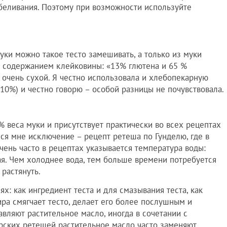
тбеливания. Поэтому при возможности используйте
муки можно такое тесто замешивать, а только из муки
им содержанием клейковины: «13% глютена и 65 %
 очень сухой. Я честно использовала и хлебопекарную
10%) и честно говорю – особой разницы не почувствовала.
 % веса муки и присутствует практически во всех рецептах
ся мне исключение – рецепт ретеша по Гунделю, где в
чень часто в рецептах указывается температура воды:
ая. Чем холоднее вода, тем больше времени потребуется
 растянуть.
ях: как ингредиент теста и для смазывания теста, как
ра смягчает тесто, делает его более послушным и
авляют растительное масло, иногда в сочетании с
рских ретешей растительное масло часто заменяют