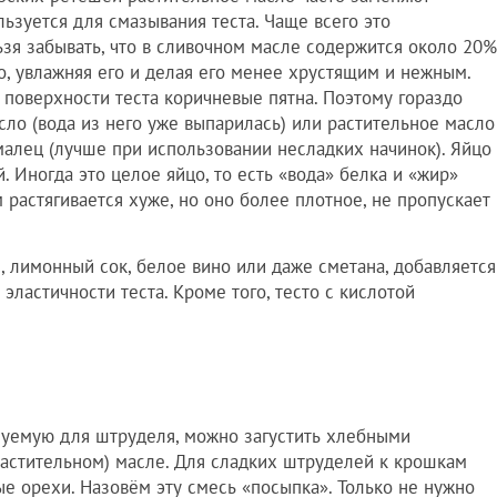
ьзуется для смазывания теста. Чаще всего это
зя забывать, что в сливочном масле содержится около 20%
о, увлажняя его и делая его менее хрустящим и нежным.
 поверхности теста коричневые пятна. Поэтому гораздо
ло (вода из него уже выпарилась) или растительное масло
малец (лучше при использовании несладких начинок). Яйцо
. Иногда это целое яйцо, то есть «вода» белка и «жир»
м растягивается хуже, но оно более плотное, не пропускает
, лимонный сок, белое вино или даже сметана, добавляется
эластичности теста. Кроме того, тесто с кислотой
зуемую для штруделя, можно загустить хлебными
астительном) масле. Для сладких штруделей к крошкам
е орехи. Назовём эту смесь «посыпка». Только не нужно