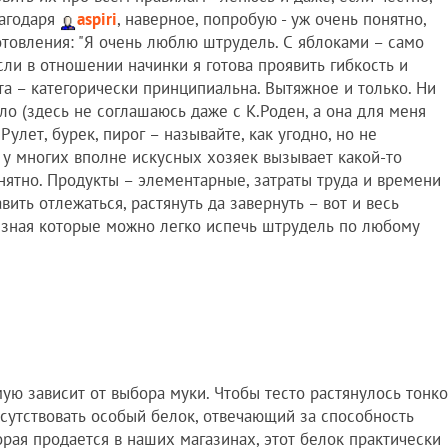
лагодаря
aspiri
, наверное, попробую - уж очень понятно,
отовления: "Я очень люблю штрудель. С яблоками – само
если в отношении начинки я готова проявить гибкость и
та – категорически принципиальна. Вытяжное и только. Ни
ило (здесь не соглашаюсь даже с К.Роден, а она для меня
улет, бурек, пирог – называйте, как угодно, но не
 у многих вполне искусных хозяек вызывает какой-то
нятно. Продукты – элементарные, затраты труда и времени
вить отлежаться, растянуть да завернуть – вот и весь
и, зная которые можно легко испечь штрудель по любому
мую зависит от выбора муки. Чтобы тесто растянулось тонко
исутствовать особый белок, отвечающий за способность
торая продается в наших магазинах, этот белок практически