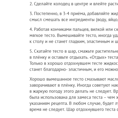
2. Сделайте колодец в центре и влейте раст
3. Постепенно, в 3-4 приёма, добавляйте жи
смысл смешать все ингредиенты (воду, яйцо,
4. Работая кончиками пальцев, вилкой или с
мягкое тесто. Вымешивайте тесто, иногда уд
к столу и не станет гладким, эластичным и 
5. Скатайте тесто в шар, смажьте растител
в плёнку и оставьте отдыхать. «Отдых» тест
Только в хорошо отдохнувшем тесте жидкост
станет благодарно- эластичным, и его можно 
Хорошо вымешанное тесто смазывают масло
заворачивают в плёнку. Иногда советуют на
в жаркую погоду этого делать не следует. В
была использована для замеса теста – чем 
указаниям рецепта. В любом случае, будет л
время не следует. Шар отдохнувшего теста 