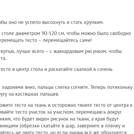
тобы оно не успело высохнуть и стать хрупким.
ом столе диаметром 90-120 см, чтобы можно было свободно
 перемещать тесто – перемещайтесь сами!
тертью, лучше всего – с жаккардовым рисунком, чтобы
та.
тесто в центр стола и раскатайте скалкой в сочень
и ладонями вниз, пальцы слегка согните. Теперь потихоньку
ругу на костяшках пальцев.
ожите тесто на ткань и осторожно тяните тесто от центра к
ивайте тесто участок за участком, перемещаясь вокруг
нким, что будет виден рисунок на ткани, а края будут
жницами (обрезки скатайте в шар, заверните в плёнку и
айтесь не рвать тесто, но если дырки всё же образуются,