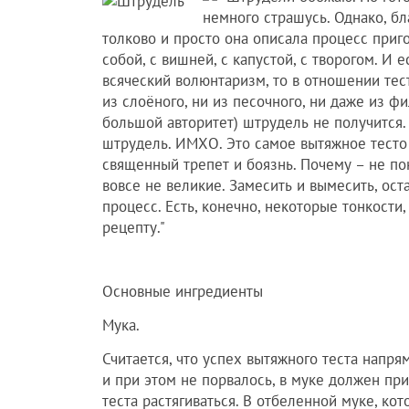
немного страшусь. Однако, б
толково и просто она описала процесс приг
собой, с вишней, с капустой, с творогом. И 
всяческий волюнтаризм, то в отношении тес
из слоёного, ни из песочного, ни даже из ф
большой авторитет) штрудель не получится. Р
штрудель. ИМХО. Это самое вытяжное тесто
священный трепет и боязнь. Почему – не по
вовсе не великие. Замесить и вымесить, оста
процесс. Есть, конечно, некоторые тонкост
рецепту."
Основные ингредиенты
Мука.
Считается, что успех вытяжного теста напря
и при этом не порвалось, в муке должен пр
теста растягиваться. В отбеленной муке, ко