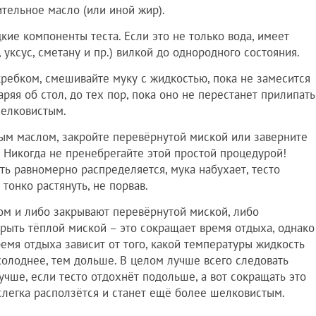
ительное масло (или иной жир).
дкие компоненты теста. Если это не только вода, имеет
 уксус, сметану и пр.) вилкой до однородного состояния.
кребком, смешивайте муку с жидкостью, пока не замесится
аряя об стол, до тех пор, пока оно не перестанет прилипать
шелковистым.
ьным маслом, закройте перевёрнутой миской или заверните
а Никогда не пренебрегайте этой простой процедурой!
ь равномерно распределяется, мука набухает, тесто
тонко растянуть, не порвав.
м и либо закрывают перевёрнутой миской, либо
крыть тёплой миской – это сокращает время отдыха, однако
ремя отдыха зависит от того, какой температуры жидкость
холоднее, тем дольше. В целом лучше всего следовать
учше, если тесто отдохнёт подольше, а вот сокращать это
слегка расползётся и станет ещё более шелковистым.