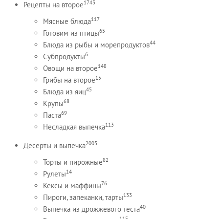
1743
Рецепты на второе
117
Мясные блюда
65
Готовим из птицы
44
Блюда из рыбы и морепродуктов
6
Субпродукты
148
Овощи на второе
15
Грибы на второе
45
Блюда из яиц
68
Крупы
69
Паста
113
Несладкая выпечка
2003
Десерты и выпечка
82
Торты и пирожные
14
Рулеты
76
Кексы и маффины
133
Пироги, запеканки, тарты
40
Выпечка из дрожжевого теста
115