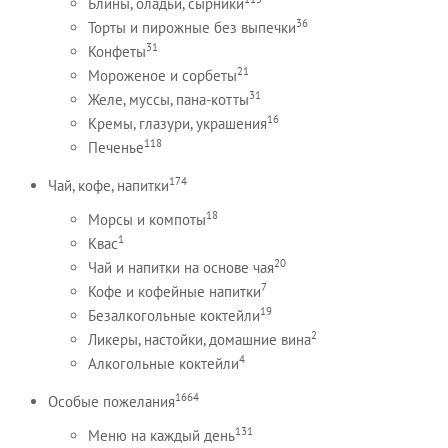
Блины, оладьи, сырники
36
Торты и пирожные без выпечки
31
Конфеты
21
Мороженое и сорбеты
31
Желе, муссы, пана-котты
16
Кремы, глазури, украшения
118
Печенье
174
Чай, кофе, напитки
18
Морсы и компоты
1
Квас
20
Чай и напитки на основе чая
7
Кофе и кофейные напитки
19
Безалкогольные коктейли
2
Ликеры, настойки, домашние вина
4
Алкогольные коктейли
1664
Особые пожелания
131
Меню на каждый день