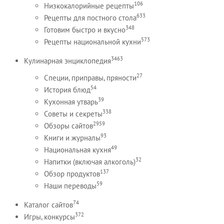
106
Низкокалорийные рецепты
633
Рецепты для постного стола
348
Готовим быстро и вкусно
573
Рецепты национальной кухни
3463
Кулинарная энциклопедия
27
Специи, приправы, пряности
54
История блюд
39
Кухонная утварь
338
Советы и секреты
2959
Обзоры сайтов
93
Книги и журналы
49
Национальная кухня
32
Напитки (включая алкоголь)
137
Обзор продуктов
59
Наши переводы
74
Каталог сайтов
372
Игры, конкурсы