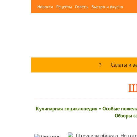
Новости
Рецепты
Советы
Быстро и вкусно
Салаты и з
Ш
Кулинарная энциклопедия
•
Особые пожел
Обзоры с
Штрудели обожаю. Но готов