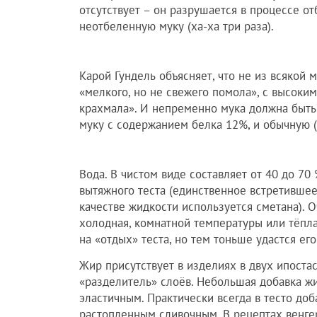
отсутствует – он разрушается в процессе о
неотбеленную муку (ха-ха три раза).
Карой Гундель объясняет, что не из всякой 
«мелкого, но не свежего помола», с высок
крахмала». И непременно мука должна быть
муку с содержанием белка 12%, и обычную (
Вода. В чистом виде составляет от 40 до 70
вытяжного теста (единственное встретившее
качестве жидкости используется сметана). О
холодная, комнатной температуры или тёпл
на «отдых» теста, но тем тоньше удастся его
Жир присутствует в изделиях в двух ипостас
«разделитель» слоёв. Небольшая добавка жи
эластичным. Практически всегда в тесто доб
растопленным сливочным. В рецептах венге