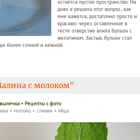
остается пустое пространство. На
днях я решила этот вопрос, как
мне кажется, достаточно просто и
красиво: через оставленное в
тесте отверстие влила бульон с
желатином. Застыв, бульон стал
ще более сочной и нежной.
Малина с молоком"
 выпечка
•
Рецепты c фото
ина
•
молоко
•
сливки
•
яйца