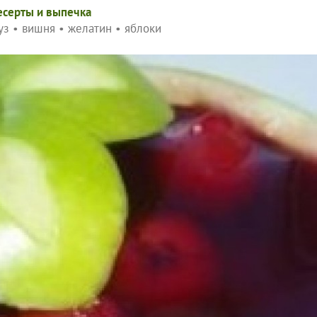
есерты и выпечка
уз
•
вишня
•
желатин
•
яблоки