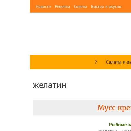
Новости
Рецепты
Советы
Быстро и вкусно
Салаты и з
желатин
Мусс кре
Рыбные з