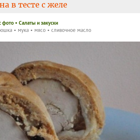
а в тесте с желе
c фото
•
Салаты и закуски
юшка
•
мука
•
мясо
•
сливочное масло