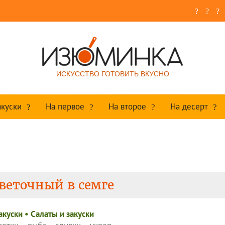
ИСКУССТВО ГОТОВИТЬ ВКУСНО
акуски
На первое
На второе
На десерт
веточный в семге
акуски
•
Салаты и закуски