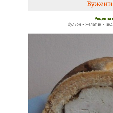
Буженин
Рецепты 
бульон
•
желатин
•
инд