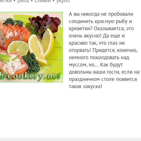
ветки
•
рыба
•
сливки
•
укроп
А вы никогда не пробовали
соединить красную рыбу и
креветки? Оказывается, это
очень вкусно! Да еще и
красиво так, что глаз не
оторвать! Придется, конечно,
немного поколдовать над
муссом, но... Как будут
довольны ваши гости, если на
праздничном столе появится
такая закуска!