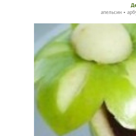
Д
апельсин
•
арб