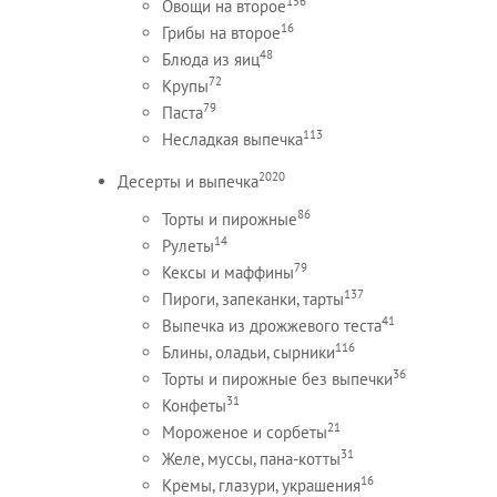
156
Овощи на второе
16
Грибы на второе
48
Блюда из яиц
72
Крупы
79
Паста
113
Несладкая выпечка
2020
Десерты и выпечка
86
Торты и пирожные
14
Рулеты
79
Кексы и маффины
137
Пироги, запеканки, тарты
41
Выпечка из дрожжевого теста
116
Блины, оладьи, сырники
36
Торты и пирожные без выпечки
31
Конфеты
21
Мороженое и сорбеты
31
Желе, муссы, пана-котты
16
Кремы, глазури, украшения