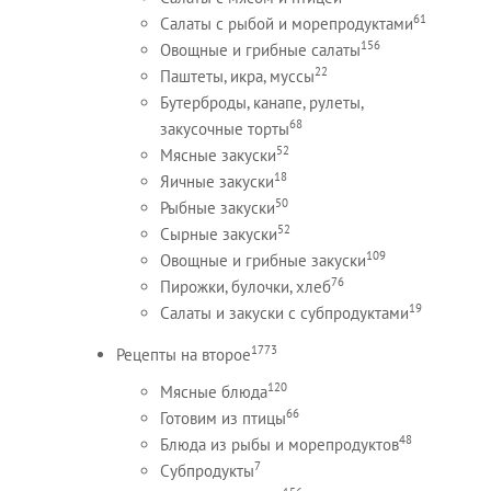
61
Салаты с рыбой и морепродуктами
156
Овощные и грибные салаты
22
Паштеты, икра, муссы
Бутерброды, канапе, рулеты,
68
закусочные торты
52
Мясные закуски
18
Яичные закуски
50
Рыбные закуски
52
Сырные закуски
109
Овощные и грибные закуски
76
Пирожки, булочки, хлеб
19
Салаты и закуски с субпродуктами
1773
Рецепты на второе
120
Мясные блюда
66
Готовим из птицы
48
Блюда из рыбы и морепродуктов
7
Субпродукты