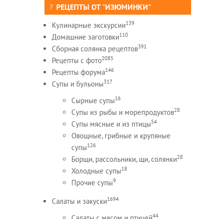
РЕЦЕПТЫ ОТ "ИЗЮМИНКИ"
139
Кулинарные экскурсии
110
Домашние заготовки
391
Сборная солянка рецептов
2085
Рецепты c фото
146
Рецепты форума
317
Супы и бульоны
16
Сырные супы
28
Супы из рыбы и морепродуктов
54
Супы мясные и из птицы
Овощные, грибные и крупяные
126
супы
28
Борщи, рассольники, щи, солянки
18
Холодные супы
9
Прочие супы
1694
Салаты и закуски
44
Салаты с мясом и птицей