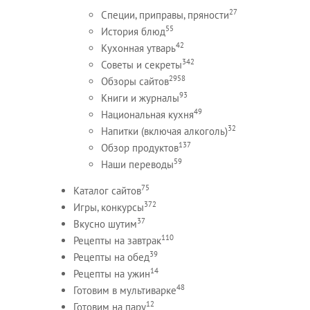
27
Специи, приправы, пряности
55
История блюд
42
Кухонная утварь
342
Советы и секреты
2958
Обзоры сайтов
93
Книги и журналы
49
Национальная кухня
32
Напитки (включая алкоголь)
137
Обзор продуктов
59
Наши переводы
75
Каталог сайтов
372
Игры, конкурсы
37
Вкусно шутим
110
Рецепты на завтрак
39
Рецепты на обед
14
Рецепты на ужин
48
Готовим в мультиварке
12
Готовим на пару