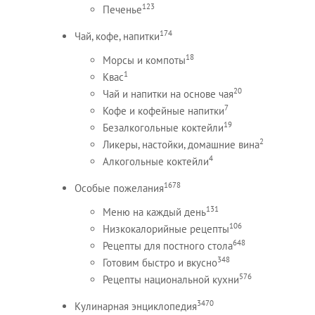
123
Печенье
174
Чай, кофе, напитки
18
Морсы и компоты
1
Квас
20
Чай и напитки на основе чая
7
Кофе и кофейные напитки
19
Безалкогольные коктейли
2
Ликеры, настойки, домашние вина
4
Алкогольные коктейли
1678
Особые пожелания
131
Меню на каждый день
106
Низкокалорийные рецепты
648
Рецепты для постного стола
348
Готовим быстро и вкусно
576
Рецепты национальной кухни
3470
Кулинарная энциклопедия