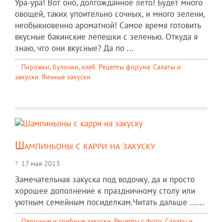
Ура-ура! Вот оно, долгожданное лето! Будет много
овощей, таких упоительно сочных, и много зелени,
необыкновенно ароматной! Самое время готовить
вкусные бакинские лепешки с зеленью. Откуда я
знаю, что они вкусные? Да по ...
Пирожки, булочки, хлеб
,
Рецепты форума
,
Салаты и
закуски
,
Яичные закуски
Шампиньоны с карри на закуску
17 мая 2013
Замечательная закуска под водочку, да и просто
хорошее дополнение к праздничному столу или
уютным семейным посиделкам.Читать дальше ......
Овощные и грибные закуски
,
Рецепты c фото
,
Салаты и