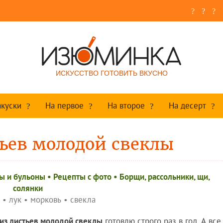
ИСКУССТВО ГОТОВИТЬ ВКУСНО
акуски
На первое
На второе
На десерт
ьев молодой свеклы
ы и бульоны
•
Рецепты c фото
•
Борщи, рассольники, щи,
солянки
•
лук
•
морковь
•
свекла
из листьев молодой свеклы
готовлю строго раз в год. А все