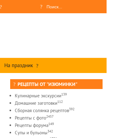
На праздник
РЕЦЕПТЫ ОТ "ИЗЮМИНКИ"
139
Кулинарные экскурсии
112
Домашние заготовки
392
Сборная солянка рецептов
2457
Рецепты c фото
149
Рецепты форума
342
Супы и бульоны