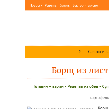
Новости
Рецепты
Советы
Быстро и вкусно
Салаты и з
Борщ из лист
Готовим – варим
•
Рецепты на обед
•
Суп
картофель
Борщ 