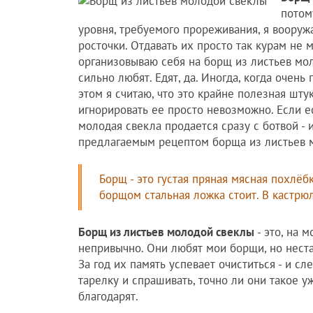
потом
уровня, требуемого прореживания, я воору
росточки. Отдавать их просто так курам не м
организовываю себя на борщ из листьев моло
сильно любят. Едят, да. Иногда, когда очень
этом я считаю, что это крайне полезная шту
игнорировать ее просто невозможно. Если ес
молодая свекла продается сразу с ботвой - и
предлагаемым рецептом борща из листьев м
Борщ - это густая пряная мясная похлё
борщом стальная ложка стоит. В кастрю
Борщ из листьев молодой свеклы
- это, на 
непривычно. Они любят мои борщи, но нест
За год их память успевает очиститься - и с
тарелку и спрашивать, точно ли они такое у
благодарят.