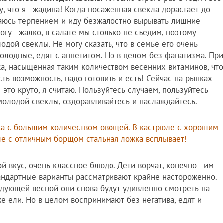
у, что я - жадина! Когда посаженная свекла дорастает до
жаюсь терпением и иду безжалостно вырывать лишние
огу - жалко, в салате мы столько не съедим, поэтому
дой свеклы. Не могу сказать, что в семье его очень
 голодные, едят с аппетитом. Но в целом без фанатизма. При
ка, насыщенная таким количеством весенних витаминов, что
ть возможность, надо готовить и есть! Сейчас на рынках
 это круто, я считаю. Пользуйтесь случаем, пользуйтесь
олодой свеклы, оздоравливайтесь и наслаждайтесь.
бка с большим количеством овощей. В кастрюле с хорошим
ле с отличным борщом стальная ложка всплывает!
мой вкус, очень классное блюдо. Дети ворчат, конечно - им
андартные варианты рассматривают крайне настороженно.
ледующей весной они снова будут удивленно смотреть на
же ели. Но в целом воспринимают без негатива, едят и