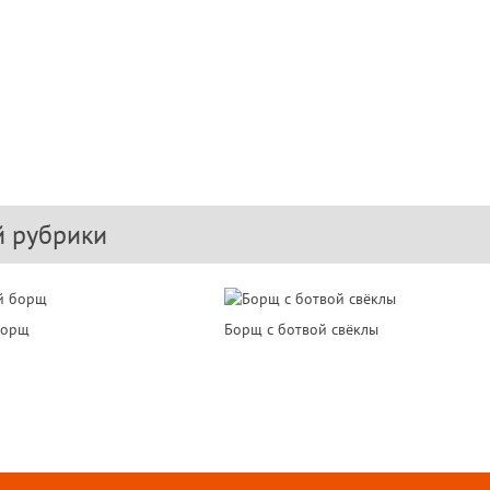
й рубрики
борщ
Борщ с ботвой свёклы