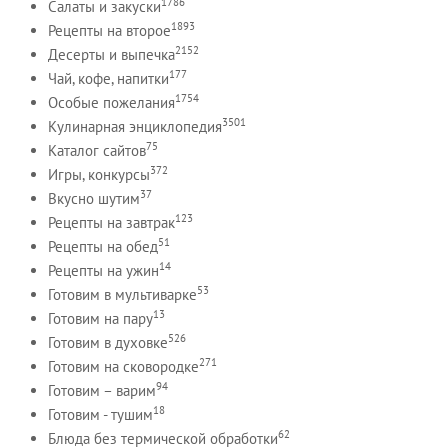
1786
Салаты и закуски
1893
Рецепты на второе
2152
Десерты и выпечка
177
Чай, кофе, напитки
1754
Особые пожелания
3501
Кулинарная энциклопедия
75
Каталог сайтов
372
Игры, конкурсы
37
Вкусно шутим
123
Рецепты на завтрак
51
Рецепты на обед
14
Рецепты на ужин
53
Готовим в мультиварке
13
Готовим на пару
526
Готовим в духовке
271
Готовим на сковородке
94
Готовим – варим
18
Готовим - тушим
62
Блюда без термической обработки