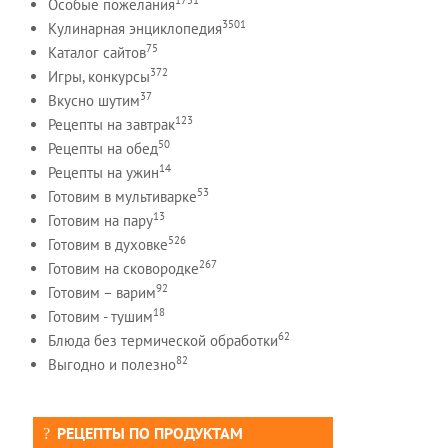
Особые пожелания
3501
Кулинарная энциклопедия
75
Каталог сайтов
372
Игры, конкурсы
37
Вкусно шутим
123
Рецепты на завтрак
50
Рецепты на обед
14
Рецепты на ужин
53
Готовим в мультиварке
13
Готовим на пару
526
Готовим в духовке
267
Готовим на сковородке
92
Готовим – варим
18
Готовим - тушим
62
Блюда без термической обработки
82
Выгодно и полезно
РЕЦЕПТЫ ПО ПРОДУКТАМ