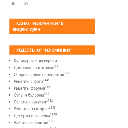
30
31
КАНАЛ "ИЗЮМИНКИ" В
ЯНДЕКС.ДЗЕН
РЕЦЕПТЫ ОТ "ИЗЮМИНКИ"
Кулинарные экскурсии
112
Домашние заготовки
392
Сборная солянка рецептов
2441
Рецепты c фото
149
Рецепты форума
342
Супы и бульоны
1782
Салаты и закуски
1885
Рецепты на второе
2149
Десерты и выпечка
177
Чай, кофе, напитки
1751