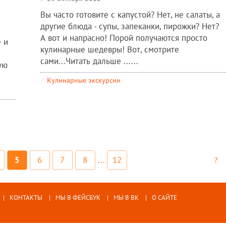
Вы часто готовите с капустой? Нет, не салаты, а
другие блюда - супы, запеканки, пирожки? Нет?
А вот и напрасно! Порой получаются просто
 и
кулинарные шедевры! Вот, смотрите
сами...Читать дальше ......
ую
Кулинарные экскурсии
5
6
7
8
...
12
КОНТАКТЫ
МЫ В ФЕЙСБУК
МЫ В ВК
О САЙТЕ