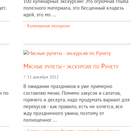
и
100 кулинарных экскурсий! Это огромная глыба
ет.
полезного материала, это бесценный кладезь
идей, это мо ...
Кулинарные экскурсии
Мясные рулеты - экскурсия по Рунету
11 декабря 2012
В ожидании праздников я уже примерно
и по
составляю меню. Помимо закусок и салатов,
горячего и десерта, надо продумать вариант для
перекусов - как правило, есть не хочется, все
жду праздничного ужина, поэтому от
полноценног ...
Салаты и закуски
,
Рецепты на второе
,
Кулинарные