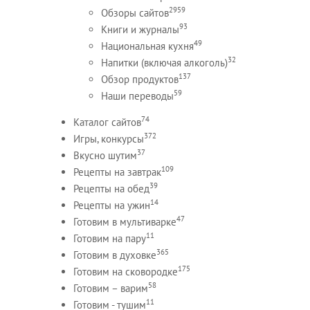
2959
Обзоры сайтов
93
Книги и журналы
49
Национальная кухня
32
Напитки (включая алкоголь)
137
Обзор продуктов
59
Наши переводы
74
Каталог сайтов
372
Игры, конкурсы
37
Вкусно шутим
109
Рецепты на завтрак
39
Рецепты на обед
14
Рецепты на ужин
47
Готовим в мультиварке
11
Готовим на пару
365
Готовим в духовке
175
Готовим на сковородке
58
Готовим – варим
11
Готовим - тушим