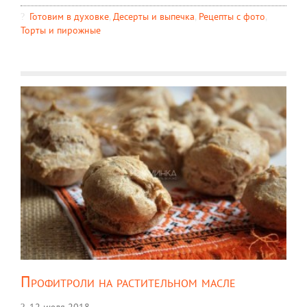
Готовим в духовке
,
Десерты и выпечка
,
Рецепты c фото
,
Торты и пирожные
Профитроли на растительном масле
12 июля 2018