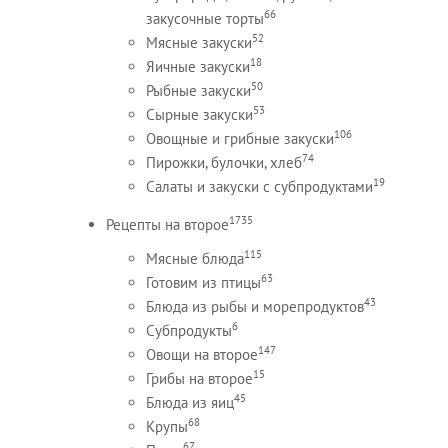
66
закусочные торты
52
Мясные закуски
18
Яичные закуски
50
Рыбные закуски
53
Сырные закуски
106
Овощные и грибные закуски
74
Пирожки, булочки, хлеб
19
Салаты и закуски с субпродуктами
1735
Рецепты на второе
115
Мясные блюда
63
Готовим из птицы
43
Блюда из рыбы и морепродуктов
6
Субпродукты
147
Овощи на второе
15
Грибы на второе
45
Блюда из яиц
68
Крупы
67