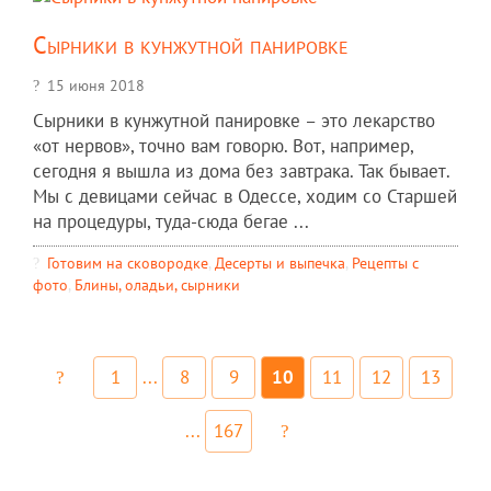
Сырники в кунжутной панировке
15 июня 2018
Сырники в кунжутной панировке – это лекарство
«от нервов», точно вам говорю. Вот, например,
сегодня я вышла из дома без завтрака. Так бывает.
Мы с девицами сейчас в Одессе, ходим со Старшей
на процедуры, туда-сюда бегае ...
Готовим на сковородке
,
Десерты и выпечка
,
Рецепты c
фото
,
Блины, оладьи, сырники
1
...
8
9
10
11
12
13
...
167