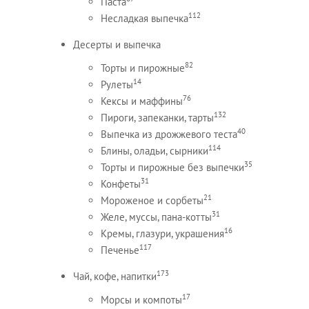
Паста
112
Несладкая выпечка
Десерты и выпечка
82
Торты и пирожные
14
Рулеты
76
Кексы и маффины
132
Пироги, запеканки, тарты
40
Выпечка из дрожжевого теста
114
Блины, оладьи, сырники
35
Торты и пирожные без выпечки
31
Конфеты
21
Мороженое и сорбеты
31
Желе, муссы, пана-котты
16
Кремы, глазури, украшения
117
Печенье
173
Чай, кофе, напитки
17
Морсы и компоты