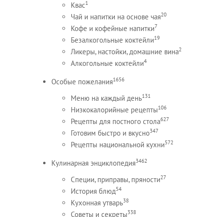
1
Квас
20
Чай и напитки на основе чая
7
Кофе и кофейные напитки
19
Безалкогольные коктейли
2
Ликеры, настойки, домашние вина
4
Алкогольные коктейли
1656
Особые пожелания
131
Меню на каждый день
106
Низкокалорийные рецепты
627
Рецепты для постного стола
347
Готовим быстро и вкусно
572
Рецепты национальной кухни
3462
Кулинарная энциклопедия
27
Специи, приправы, пряности
54
История блюд
38
Кухонная утварь
338
Советы и секреты