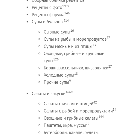
Сборная солянка рецептов
1997
Рецепты c фото
146
Рецепты форума
314
Супы и бульоны
16
Сырные супы
27
Супы из рыбы и морепродуктов
53
Супы мясные и из птицы
Овощные, грибные и крупяные
126
супы
27
Борщи, рассольники, щи, солянки
18
Холодные супы
9
Прочие супы
1669
Салаты и закуски
42
Салаты с мясом и птицей
54
Салаты с рыбой и морепродуктами
144
Овощные и грибные салаты
22
Паштеты, икра, муссы
Бутерброды, канапе, рулеты,