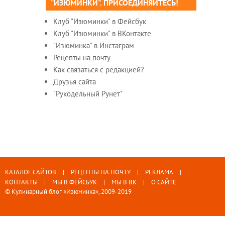
"ИЗЮМИНКИ". ПРИСОЕДИНЯЙТЕСЬ!
Клуб "Изюминки" в Фейсбук
Клуб "Изюминки" в ВКонтакте
"Изюминка" в Инстаграм
Рецепты на почту
Как связаться с редакцией?
Друзья сайта
"Рукодельный Рунет"
КАТАЛОГ САЙТОВ
РЕЦЕПТЫ НА ПОЧТУ
РЕКЛАМА
КОНТАКТЫ
МЫ В ФЕЙСБУК
МЫ В ВК
О САЙТЕ
© Кулинарный блог «Изюминка», 2009-2019