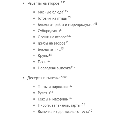
1735
Рецепты на второе
115
Мясные блюда
63
Готовим из птицы
43
Блюда из рыбы и морепродуктов
6
Субпродукты
147
Овощи на второе
15
Грибы на второе
45
Блюда из яиц
68
Крупы
67
Паста
112
Несладкая выпечка
2000
Десерты и выпечка
82
Торты и пирожные
14
Рулеты
76
Кексы и маффины
132
Пироги, запеканки, тарты
40
Выпечка из дрожжевого теста