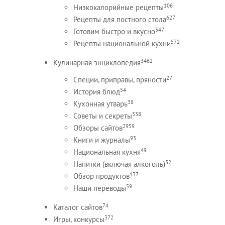
106
Низкокалорийные рецепты
627
Рецепты для постного стола
347
Готовим быстро и вкусно
572
Рецепты национальной кухни
3462
Кулинарная энциклопедия
27
Специи, приправы, пряности
54
История блюд
38
Кухонная утварь
338
Советы и секреты
2959
Обзоры сайтов
93
Книги и журналы
49
Национальная кухня
32
Напитки (включая алкоголь)
137
Обзор продуктов
59
Наши переводы
74
Каталог сайтов
372
Игры, конкурсы