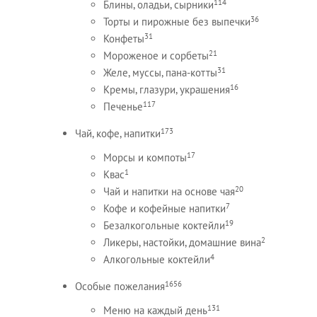
114
Блины, оладьи, сырники
36
Торты и пирожные без выпечки
31
Конфеты
21
Мороженое и сорбеты
31
Желе, муссы, пана-котты
16
Кремы, глазури, украшения
117
Печенье
173
Чай, кофе, напитки
17
Морсы и компоты
1
Квас
20
Чай и напитки на основе чая
7
Кофе и кофейные напитки
19
Безалкогольные коктейли
2
Ликеры, настойки, домашние вина
4
Алкогольные коктейли
1656
Особые пожелания
131
Меню на каждый день