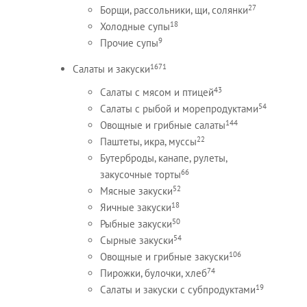
27
Борщи, рассольники, щи, солянки
18
Холодные супы
9
Прочие супы
1671
Салаты и закуски
43
Салаты с мясом и птицей
54
Салаты с рыбой и морепродуктами
144
Овощные и грибные салаты
22
Паштеты, икра, муссы
Бутерброды, канапе, рулеты,
66
закусочные торты
52
Мясные закуски
18
Яичные закуски
50
Рыбные закуски
54
Сырные закуски
106
Овощные и грибные закуски
74
Пирожки, булочки, хлеб
19
Салаты и закуски с субпродуктами