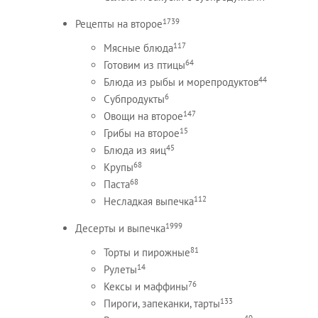
1739
Рецепты на второе
117
Мясные блюда
64
Готовим из птицы
44
Блюда из рыбы и морепродуктов
6
Субпродукты
147
Овощи на второе
15
Грибы на второе
45
Блюда из яиц
68
Крупы
68
Паста
112
Несладкая выпечка
1999
Десерты и выпечка
81
Торты и пирожные
14
Рулеты
76
Кексы и маффины
133
Пироги, запеканки, тарты
40