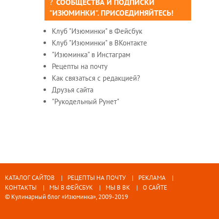
СООБЩЕСТВА И ПОДПИСКИ
"ИЗЮМИНКИ". ПРИСОЕДИНЯЙТЕСЬ!
Клуб "Изюминки" в Фейсбук
Клуб "Изюминки" в ВКонтакте
"Изюминка" в Инстаграм
Рецепты на почту
Как связаться с редакцией?
Друзья сайта
"Рукодельный Рунет"
КАТАЛОГ САЙТОВ
РЕЦЕПТЫ НА ПОЧТУ
РЕКЛАМА
КОНТАКТЫ
МЫ В ФЕЙСБУК
МЫ В ВК
О САЙТЕ
© Кулинарный блог «Изюминка», 2009-2019