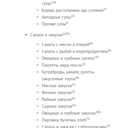
126
супы
27
Борщи, рассольники, щи, солянки
18
Холодные супы
9
Прочие супы
1676
Салаты и закуски
44
Салаты с мясом и птицей
56
Салаты с рыбой и морепродуктами
147
Овощные и грибные салаты
22
Паштеты, икра, муссы
Бутерброды, канапе, рулеты,
66
закусочные торты
52
Мясные закуски
18
Яичные закуски
50
Рыбные закуски
54
Сырные закуски
106
Овощные и грибные закуски
73
Пирожки, булочки, хлеб
19
Салаты и закуски с субпродуктами