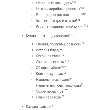
131
Меню на каждый день
106
Низкокалорийные рецепты
630
Рецепты для постного стола
348
Готовим быстро и вкусно
572
Рецепты национальной кухни
3463
Кулинарная энциклопедия
27
Специи, приправы, пряности
54
История блюд
39
Кухонная утварь
338
Советы и секреты
2959
Обзоры сайтов
93
Книги и журналы
49
Национальная кухня
32
Напитки (включая алкоголь)
137
Обзор продуктов
59
Наши переводы
74
Каталог сайтов