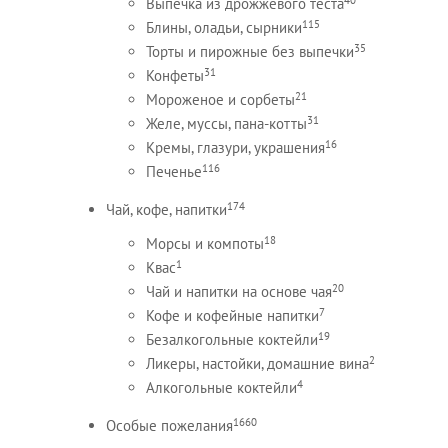
Выпечка из дрожжевого теста
115
Блины, оладьи, сырники
35
Торты и пирожные без выпечки
31
Конфеты
21
Мороженое и сорбеты
31
Желе, муссы, пана-котты
16
Кремы, глазури, украшения
116
Печенье
174
Чай, кофе, напитки
18
Морсы и компоты
1
Квас
20
Чай и напитки на основе чая
7
Кофе и кофейные напитки
19
Безалкогольные коктейли
2
Ликеры, настойки, домашние вина
4
Алкогольные коктейли
1660
Особые пожелания