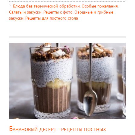
Блюда без термической обработки
,
Особые пожелания
,
Салаты и закуски
,
Рецепты c фото
,
Овощные и грибные
закуски
,
Рецепты для постного стола
Банановый десерт - рецепты постных