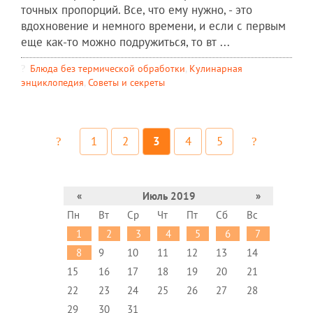
точных пропорций. Все, что ему нужно, - это
вдохновение и немного времени, и если с первым
еще как-то можно подружиться, то вт ...
Блюда без термической обработки
,
Кулинарная
энциклопедия
,
Советы и секреты
1
2
3
4
5
«
Июль 2019
»
Пн
Вт
Ср
Чт
Пт
Сб
Вс
1
2
3
4
5
6
7
8
9
10
11
12
13
14
15
16
17
18
19
20
21
22
23
24
25
26
27
28
29
30
31