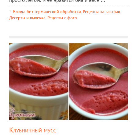
просто летом. Мне нравится она и весн ...
Блюда без термической обработки
,
Рецепты на завтрак
,
Десерты и выпечка
,
Рецепты c фото
Клубничный мусс