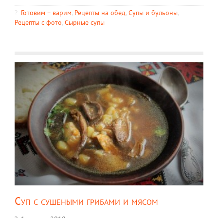
Готовим – варим
,
Рецепты на обед
,
Супы и бульоны
,
Рецепты c фото
,
Сырные супы
Суп с сушеными грибами и мясом