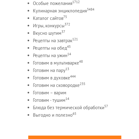
1712
Особые пожелания
3484
Кулинарная энциклопедия
75
Каталог сайтов
372
Игры, конкурсы
37
Вкусно шутим
121
Рецепты на завтрак
45
Рецепты на обед
14
Рецепты на ужин
48
Готовим в мультиварке
13
Готовим на пару
444
Готовим в духовке
235
Готовим на сковородке
Готовим – варим
14
Готовим - тушим
57
Блюда без термической обработки
65
Выгодно и полезно