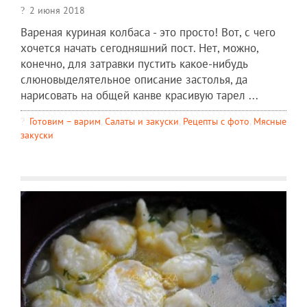
2 июня 2018
Вареная куриная колбаса - это просто! Вот, с чего
хочется начать сегодняшний пост. Нет, можно,
конечно, для затравки пустить какое-нибудь
слюновыделятельное описание застолья, да
нарисовать на общей канве красивую тарел ...
Готовим – варим
,
Салаты и закуски
,
Рецепты c фото
,
Мясные
закуски