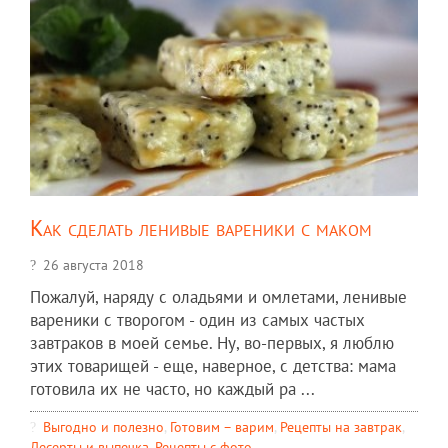
Как сделать ленивые вареники с маком
26 августа 2018
Пожалуй, наряду с оладьями и омлетами, ленивые
вареники с творогом - один из самых частых
завтраков в моей семье. Ну, во-первых, я люблю
этих товарищей - еще, наверное, с детства: мама
готовила их не часто, но каждый ра ...
Выгодно и полезно
,
Готовим – варим
,
Рецепты на завтрак
,
Десерты и выпечка
,
Рецепты c фото