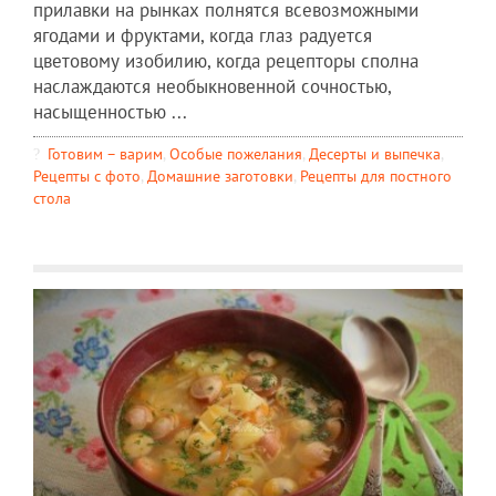
прилавки на рынках полнятся всевозможными
ягодами и фруктами, когда глаз радуется
цветовому изобилию, когда рецепторы сполна
наслаждаются необыкновенной сочностью,
насыщенностью ...
Готовим – варим
,
Особые пожелания
,
Десерты и выпечка
,
Рецепты c фото
,
Домашние заготовки
,
Рецепты для постного
стола