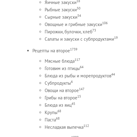
18
Яичные закуски
50
Рыбные закуски
54
Сырные закуски
106
Овощные и грибные закуски
73
Пирожки, булочки, хлеб
19
Салаты и закуски с субпродуктами
1739
Рецепты на второе
117
Мясные блюда
64
Готовим из птицы
44
Блюда из рыбы и морепродуктов
6
Субпродукты
147
Овощи на второе
15
Грибы на второе
45
Блюда из яиц
68
Крупы
68
Паста
112
Несладкая выпечка