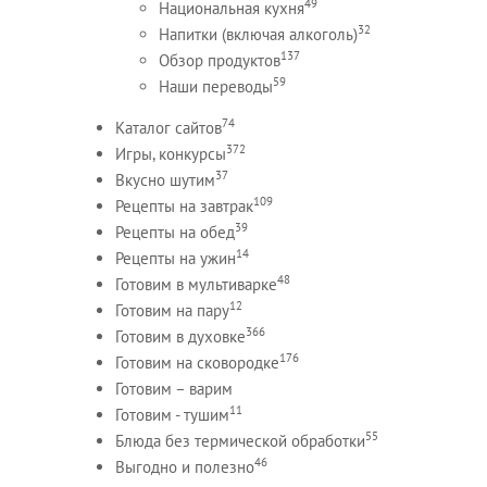
49
Национальная кухня
32
Напитки (включая алкоголь)
137
Обзор продуктов
59
Наши переводы
74
Каталог сайтов
372
Игры, конкурсы
37
Вкусно шутим
109
Рецепты на завтрак
39
Рецепты на обед
14
Рецепты на ужин
48
Готовим в мультиварке
12
Готовим на пару
366
Готовим в духовке
176
Готовим на сковородке
Готовим – варим
11
Готовим - тушим
55
Блюда без термической обработки
46
Выгодно и полезно