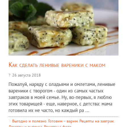
Как сделать ленивые вареники с маком
26 августа 2018
Пожалуй, наряду с оладьями и омлетами, ленивые
вареники с творогом - один из самых частых
завтраков в моей семье. Ну, во-первых, я люблю
этих товарищей - еще, наверное, с детства: мама
готовила их не часто, но каждый ра ...
Выгодно и полезно
,
Готовим – варим
,
Рецепты на завтрак
,
Десерты и выпечка
,
Рецепты c фото