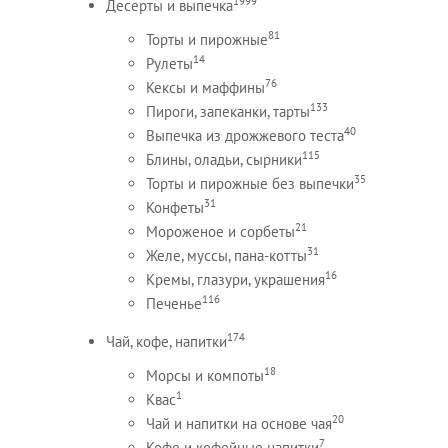
1999
Десерты и выпечка
81
Торты и пирожные
14
Рулеты
76
Кексы и маффины
133
Пироги, запеканки, тарты
40
Выпечка из дрожжевого теста
115
Блины, оладьи, сырники
35
Торты и пирожные без выпечки
31
Конфеты
21
Мороженое и сорбеты
31
Желе, муссы, пана-котты
16
Кремы, глазури, украшения
116
Печенье
174
Чай, кофе, напитки
18
Морсы и компоты
1
Квас
20
Чай и напитки на основе чая
7
Кофе и кофейные напитки