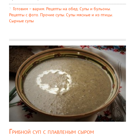
Готовим – варим
,
Рецепты на обед
,
Супы и бульоны
,
Рецепты c фото
,
Прочие супы
,
Супы мясные и из птицы
,
Сырные супы
Грибной суп с плавленым сыром