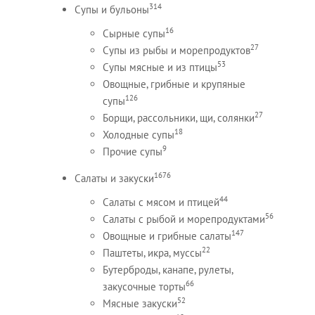
314
Супы и бульоны
16
Сырные супы
27
Супы из рыбы и морепродуктов
53
Супы мясные и из птицы
Овощные, грибные и крупяные
126
супы
27
Борщи, рассольники, щи, солянки
18
Холодные супы
9
Прочие супы
1676
Салаты и закуски
44
Салаты с мясом и птицей
56
Салаты с рыбой и морепродуктами
147
Овощные и грибные салаты
22
Паштеты, икра, муссы
Бутерброды, канапе, рулеты,
66
закусочные торты
52
Мясные закуски