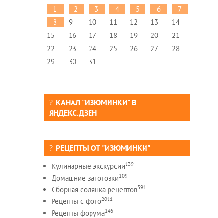
1
2
3
4
5
6
7
8
9
10
11
12
13
14
15
16
17
18
19
20
21
22
23
24
25
26
27
28
29
30
31
КАНАЛ "ИЗЮМИНКИ" В
ЯНДЕКС.ДЗЕН
РЕЦЕПТЫ ОТ "ИЗЮМИНКИ"
139
Кулинарные экскурсии
109
Домашние заготовки
391
Сборная солянка рецептов
2011
Рецепты c фото
146
Рецепты форума