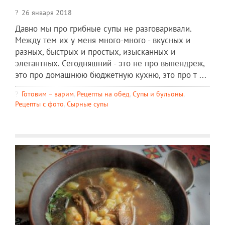
26 января 2018
Давно мы про грибные супы не разговаривали.
Между тем их у меня много-много - вкусных и
разных, быстрых и простых, изысканных и
элегантных. Сегодняшний - это не про выпендреж,
это про домашнюю бюджетную кухню, это про т ...
Готовим – варим
,
Рецепты на обед
,
Супы и бульоны
,
Рецепты c фото
,
Сырные супы