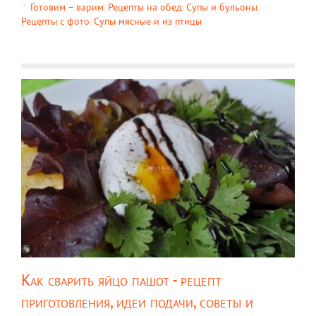
Готовим – варим
,
Рецепты на обед
,
Супы и бульоны
,
Рецепты c фото
,
Супы мясные и из птицы
Как сварить яйцо пашот - рецепт
приготовления, идеи подачи, советы и