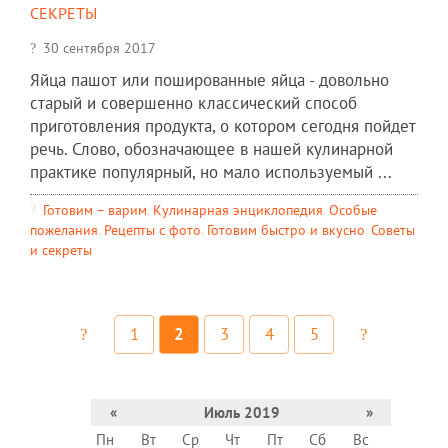
секреты
30 сентября 2017
Яйца пашот или пошированные яйца - довольно
старый и совершенно классический способ
приготовления продукта, о котором сегодня пойдет
речь. Слово, обозначающее в нашей кулинарной
практике популярный, но мало используемый ...
Готовим – варим
,
Кулинарная энциклопедия
,
Особые
пожелания
,
Рецепты c фото
,
Готовим быстро и вкусно
,
Советы
и секреты
1
2
3
4
5
«
Июль 2019
»
Пн
Вт
Ср
Чт
Пт
Сб
Вс