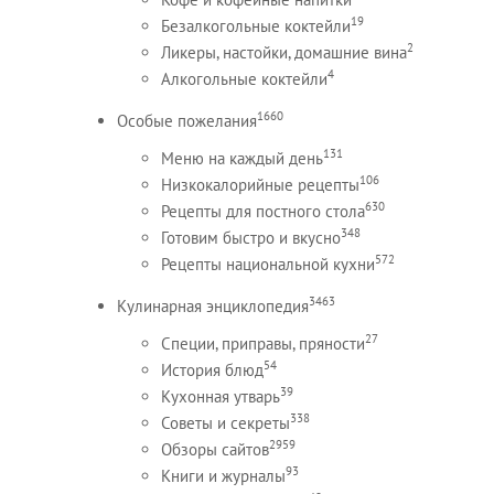
19
Безалкогольные коктейли
2
Ликеры, настойки, домашние вина
4
Алкогольные коктейли
1660
Особые пожелания
131
Меню на каждый день
106
Низкокалорийные рецепты
630
Рецепты для постного стола
348
Готовим быстро и вкусно
572
Рецепты национальной кухни
3463
Кулинарная энциклопедия
27
Специи, приправы, пряности
54
История блюд
39
Кухонная утварь
338
Советы и секреты
2959
Обзоры сайтов
93
Книги и журналы