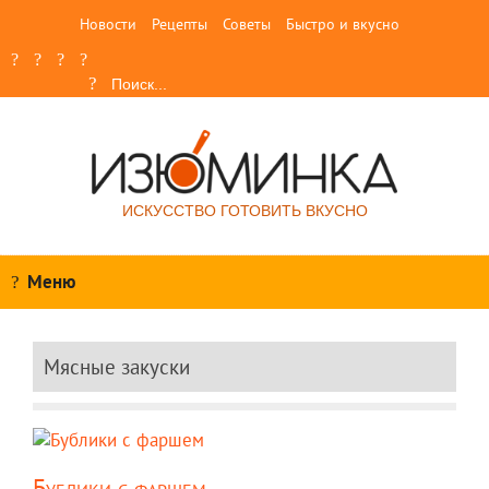
Новости
Рецепты
Советы
Быстро и вкусно
ИСКУССТВО ГОТОВИТЬ ВКУСНО
Меню
Мясные закуски
Бублики с фаршем