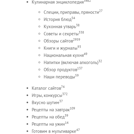
3462
Кулинарная энциклопедия
27
Специи, приправы, пряности
54
История блюд
38
Кухонная утварь
338
Советы и секреты
2959
Обзоры сайтов
93
Книги и журналы
49
Национальная кухня
32
Напитки (включая алкоголь)
137
Обзор продуктов
59
Наши переводы
74
Каталог сайтов
372
Игры, конкурсы
37
Вкусно шутим
109
Рецепты на завтрак
39
Рецепты на обед
14
Рецепты на ужин
47
Готовим в мультиварке