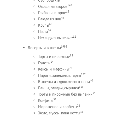
Субпродукты
147
Овощи на второе
15
Грибы на второе
45
Блюда из яиц
68
Крупы
66
Паста
112
Несладкая выпечка
1998
Десерты и выпечка
82
Торты и пирожные
14
Рулеты
76
Кексы и маффины
132
Пироги, запеканки, тарты
40
Выпечка из дрожжевого теста
113
Блины, оладьи, сырники
35
Торты и пирожные без выпечки
31
Конфеты
21
Мороженое и сорбеты
31
Желе, муссы, пана-котты