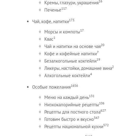
16
Кремы, глазури, украшения
117
Печенье
173
Чай, кофе, напитки
17
Морсы и компоты
1
Квас
20
Чай и напитки на основе чая
7
Кофе и кофейные напитки
19
Безалкогольные коктейли
2
Ликеры, настойки, домашние вина
4
Алкогольные коктейли
1656
Особые пожелания
131
Меню на каждый день
106
Низкокалорийные рецепты
627
Рецепты для постного стола
347
Готовим быстро и вкусно
572
Рецепты национальной кухни