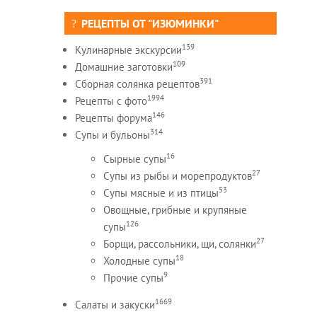
РЕЦЕПТЫ ОТ "ИЗЮМИНКИ"
139
Кулинарные экскурсии
109
Домашние заготовки
391
Сборная солянка рецептов
1994
Рецепты c фото
146
Рецепты форума
314
Супы и бульоны
16
Сырные супы
27
Супы из рыбы и морепродуктов
53
Супы мясные и из птицы
Овощные, грибные и крупяные
126
супы
27
Борщи, рассольники, щи, солянки
18
Холодные супы
9
Прочие супы
1669
Салаты и закуски