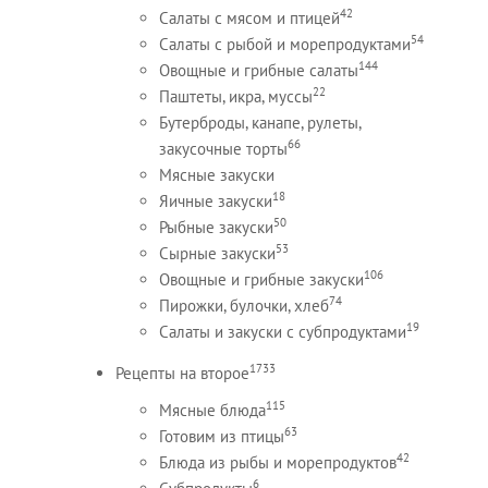
42
Салаты с мясом и птицей
54
Салаты с рыбой и морепродуктами
144
Овощные и грибные салаты
22
Паштеты, икра, муссы
Бутерброды, канапе, рулеты,
66
закусочные торты
Мясные закуски
18
Яичные закуски
50
Рыбные закуски
53
Сырные закуски
106
Овощные и грибные закуски
74
Пирожки, булочки, хлеб
19
Салаты и закуски с субпродуктами
1733
Рецепты на второе
115
Мясные блюда
63
Готовим из птицы
42
Блюда из рыбы и морепродуктов
6