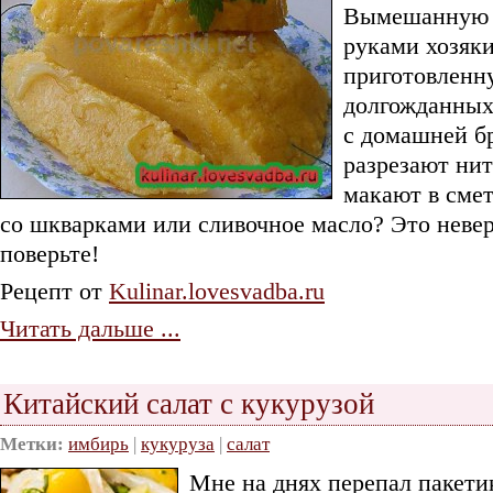
Вымешанную 
руками хозяк
приготовленн
долгожданных
с домашней б
разрезают нит
макают в сме
со шкварками или сливочное масло? Это невер
поверьте!
Рецепт от
Kulinar.lovesvadba.ru
Читать дальше ...
Китайский салат с кукурузой
Метки:
имбирь
|
кукуруза
|
салат
Мне на днях перепал пакет