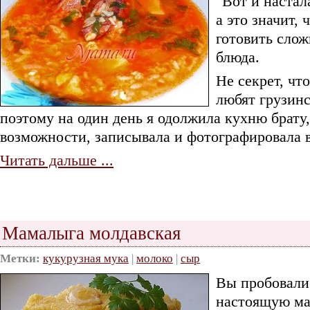
"Вот и настал
а это значит,
готовить сло
блюда.
Не секрет, чт
любят грузин
поэтому на один день я одолжила кухню брату,
возможности, записывала и фотографировала 
Читать дальше ...
Мамалыга молдавская
Метки:
кукурузная мука
|
молоко
|
сыр
Вы пробовали
настоящую м