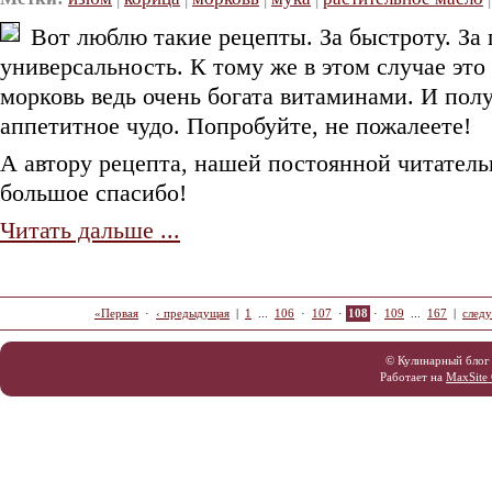
Вот люблю такие рецепты. За быстроту. За 
универсальность. К тому же в этом случае это
морковь ведь очень богата витаминами. И полу
аппетитное чудо. Попробуйте, не пожалеете!
А автору рецепта, нашей постоянной читател
большое спасибо!
Читать дальше ...
«Первая
·
‹ предыдущая
|
1
...
106
·
107
·
108
·
109
...
167
|
след
© Кулинарный блог
Работает на
MaxSite