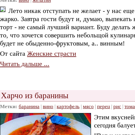
Метки:
вино
|
желатин
Лето никак отступать не желает - у нас еще
жарко. Завтра гости будут и, думаю, выпекать 
торт - не самый лучший вариант. Буду делать ж
то, что хочется совершить небольщой кулинар
будет не обыденно-фруктовым, а.. винным!
От сайта
Женские страсти
Читать дальше ...
Харчо из баранины
Метки:
баранина
|
вино
|
картофель
|
мясо
|
перец
|
рис
|
тома
Этим вкусней
сегодня балуе