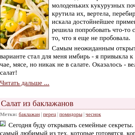
молоденьких кукурузных поч
крутила их, вертела, переби
искала достойнейшее приме
решила попробовать что-то 
то, что я еще не пробовала.
Самым неожиданным открыт
варианте стал для меня имбирь - я привыкла к
чае, мясе, но никак не в салате. Оказалось - в
салат!
Читать дальше ...
Салат из баклажанов
Метки:
баклажан
|
перец
|
помидоры
|
чеснок
Сегодня буду открывать семейные секреты. 
самый любимый из тех, которые готовятся, ко