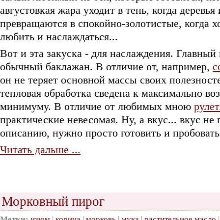
августовкая жара уходит в тень, когда деревья
превращаются в спокойно-золотистые, когда х
любить и наслаждаться...
Вот и эта закуска - для наслаждения. Главный
обычный баклажан. В отличие от, например,
с
он не теряет основной массы своих полезносте
тепловая обработка сведена к максимально в
минимуму. В отличие от любимых мною
рулет
практические невесомая. Ну, а вкус... вкус не
описанию, нужно просто готовить и пробовать
Читать дальше ...
Морковный пирог
Метки:
изюм
|
корица
|
морковь
|
мука
|
растительное масло