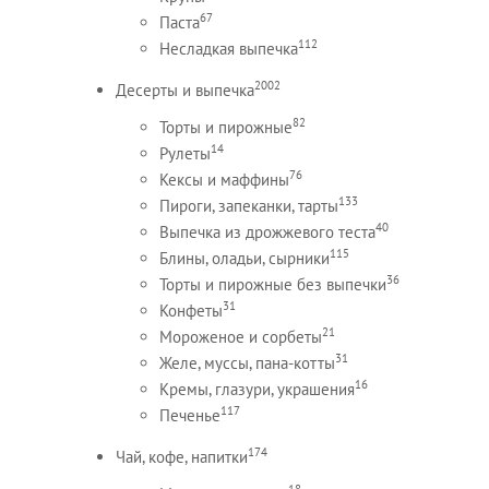
67
Паста
112
Несладкая выпечка
2002
Десерты и выпечка
82
Торты и пирожные
14
Рулеты
76
Кексы и маффины
133
Пироги, запеканки, тарты
40
Выпечка из дрожжевого теста
115
Блины, оладьи, сырники
36
Торты и пирожные без выпечки
31
Конфеты
21
Мороженое и сорбеты
31
Желе, муссы, пана-котты
16
Кремы, глазури, украшения
117
Печенье
174
Чай, кофе, напитки
18