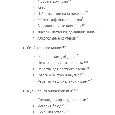
Морсы и компоты
1
Квас
20
Чай и напитки на основе чая
7
Кофе и кофейные напитки
19
Безалкогольные коктейли
2
Ликеры, настойки, домашние вина
4
Алкогольные коктейли
1659
Особые пожелания
131
Меню на каждый день
106
Низкокалорийные рецепты
630
Рецепты для постного стола
347
Готовим быстро и вкусно
572
Рецепты национальной кухни
3463
Кулинарная энциклопедия
27
Специи, приправы, пряности
54
История блюд
39
Кухонная утварь