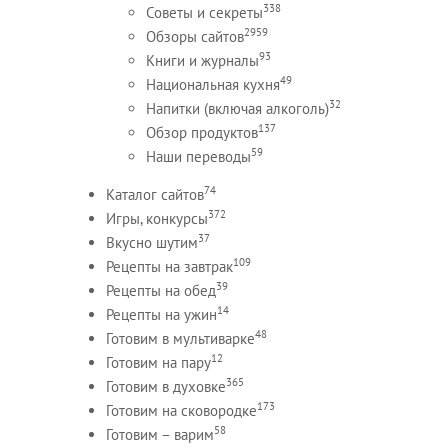
338
Советы и секреты
2959
Обзоры сайтов
93
Книги и журналы
49
Национальная кухня
32
Напитки (включая алкоголь)
137
Обзор продуктов
59
Наши переводы
74
Каталог сайтов
372
Игры, конкурсы
37
Вкусно шутим
109
Рецепты на завтрак
39
Рецепты на обед
14
Рецепты на ужин
48
Готовим в мультиварке
12
Готовим на пару
365
Готовим в духовке
173
Готовим на сковородке
58
Готовим – варим