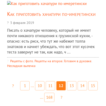
Как приготовить хачапури по-имеретински
3 февраля 2019
Писать о хачапури человеку, который не имеет
почти никакого отношения к грузинской кухни, -
опасно: есть риск, что тут же набежит толпа
знатоков и начнет убеждать, что вот этот кусочек
теста завернут не так, как надо, ч ...
Рецепты c фото
,
Рецепты на второе
,
Готовим в духовке
,
Несладкая выпечка
1
...
10
11
12
13
14
15
...
168