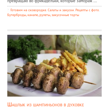
превращаю во фрикадельки, которые замораж ...
Готовим на сковородке
,
Салаты и закуски
,
Рецепты c фото
,
Бутерброды, канапе, рулеты, закусочные торты
Шашлык из шампиньонов в духовке