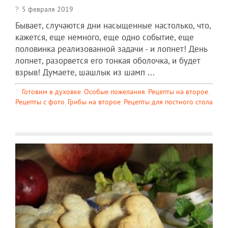
5 февраля 2019
Бывает, случаются дни насыщенные настолько, что,
кажется, еще немного, еще одно событие, еще
половинка реализованной задачи - и лопнет! День
лопнет, разорвется его тонкая оболочка, и будет
взрыв! Думаете, шашлык из шамп ...
Готовим в духовке
,
Особые пожелания
,
Рецепты на второе
,
Рецепты c фото
,
Грибы на второе
,
Рецепты для постного стола