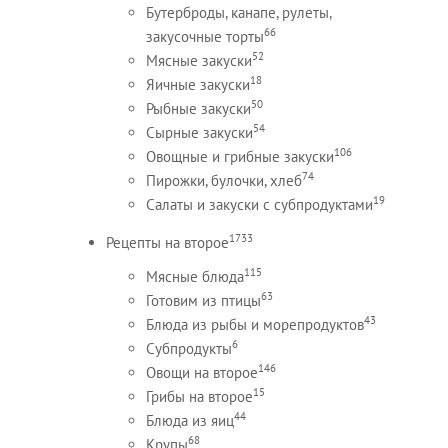
Бутерброды, канапе, рулеты,
66
закусочные торты
52
Мясные закуски
18
Яичные закуски
50
Рыбные закуски
54
Сырные закуски
106
Овощные и грибные закуски
74
Пирожки, булочки, хлеб
19
Салаты и закуски с субпродуктами
1733
Рецепты на второе
115
Мясные блюда
63
Готовим из птицы
43
Блюда из рыбы и морепродуктов
6
Субпродукты
146
Овощи на второе
15
Грибы на второе
44
Блюда из яиц
68
Крупы