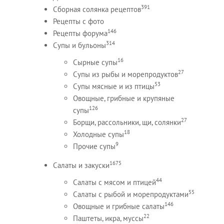
391
Сборная солянка рецептов
Рецепты c фото
146
Рецепты форума
314
Супы и бульоны
16
Сырные супы
27
Супы из рыбы и морепродуктов
53
Супы мясные и из птицы
Овощные, грибные и крупяные
126
супы
27
Борщи, рассольники, щи, солянки
18
Холодные супы
9
Прочие супы
1675
Салаты и закуски
44
Салаты с мясом и птицей
55
Салаты с рыбой и морепродуктами
146
Овощные и грибные салаты
22
Паштеты, икра, муссы