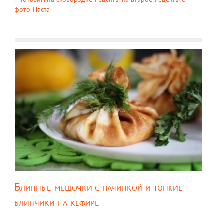
фото
,
Паста
Блинные мешочки с начинкой и тонкие
блинчики на кефире