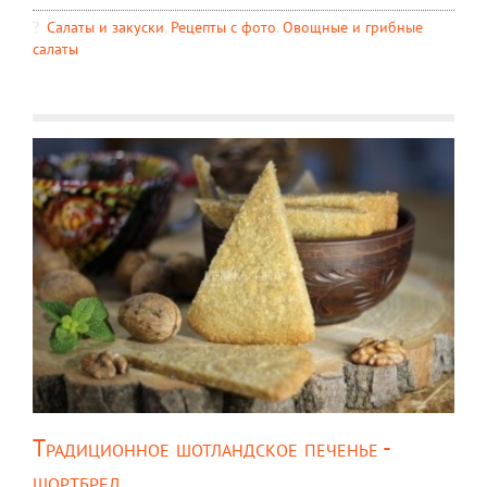
Салаты и закуски
,
Рецепты c фото
,
Овощные и грибные
салаты
Традиционное шотландское печенье -
шортбред