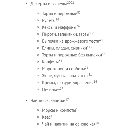
2002
Десерты и выпечка
82
Торты и пирожные
14
Рулеты
76
Кексы и маффины
133
Пироги, запеканки, тарты
40
Выпечка из дрожжевого теста
115
Блины, оладьи, сырники
36
Торты и пирожные без выпечки
31
Конфеты
21
Мороженое и сорбеты
31
Желе, муссы, пана-котты
16
Кремы, глазури, украшения
117
Печенье
174
Чай, кофе, напитки
18
Морсы и компоты
1
Квас
20
Чай и напитки на основе чая