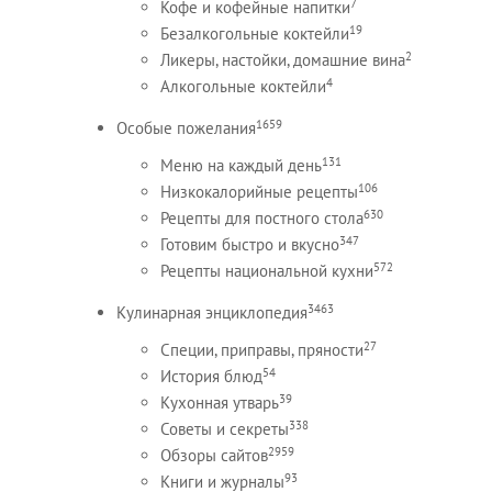
7
Кофе и кофейные напитки
19
Безалкогольные коктейли
2
Ликеры, настойки, домашние вина
4
Алкогольные коктейли
1659
Особые пожелания
131
Меню на каждый день
106
Низкокалорийные рецепты
630
Рецепты для постного стола
347
Готовим быстро и вкусно
572
Рецепты национальной кухни
3463
Кулинарная энциклопедия
27
Специи, приправы, пряности
54
История блюд
39
Кухонная утварь
338
Советы и секреты
2959
Обзоры сайтов
93
Книги и журналы