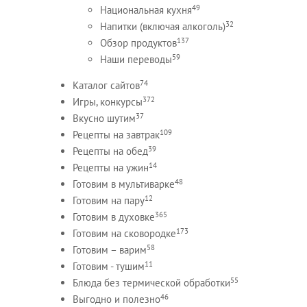
49
Национальная кухня
32
Напитки (включая алкоголь)
137
Обзор продуктов
59
Наши переводы
74
Каталог сайтов
372
Игры, конкурсы
37
Вкусно шутим
109
Рецепты на завтрак
39
Рецепты на обед
14
Рецепты на ужин
48
Готовим в мультиварке
12
Готовим на пару
365
Готовим в духовке
173
Готовим на сковородке
58
Готовим – варим
11
Готовим - тушим
55
Блюда без термической обработки
46
Выгодно и полезно