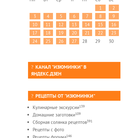
1
2
3
4
5
6
7
8
9
10
11
12
13
14
15
16
17
18
19
20
21
22
23
24
25
26
27
28
29
30
КАНАЛ "ИЗЮМИНКИ" В
ЯНДЕКС.ДЗЕН
РЕЦЕПТЫ ОТ "ИЗЮМИНКИ"
139
Кулинарные экскурсии
109
Домашние заготовки
391
Сборная солянка рецептов
Рецепты c фото
146
Рецепты форума