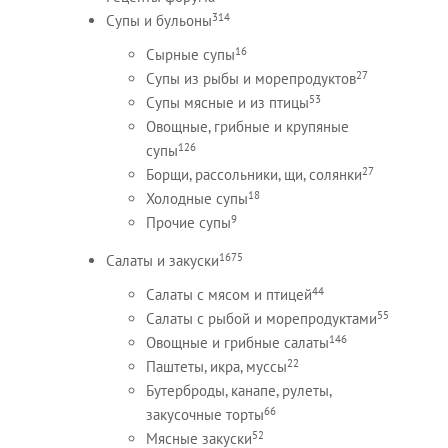
314
Супы и бульоны
16
Сырные супы
27
Супы из рыбы и морепродуктов
53
Супы мясные и из птицы
Овощные, грибные и крупяные
126
супы
27
Борщи, рассольники, щи, солянки
18
Холодные супы
9
Прочие супы
1675
Салаты и закуски
44
Салаты с мясом и птицей
55
Салаты с рыбой и морепродуктами
146
Овощные и грибные салаты
22
Паштеты, икра, муссы
Бутерброды, канапе, рулеты,
66
закусочные торты
52
Мясные закуски