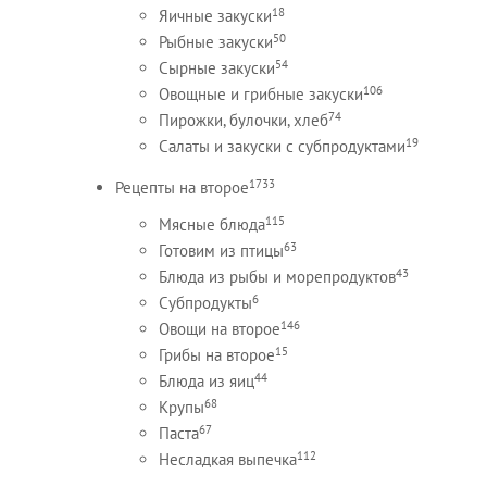
18
Яичные закуски
50
Рыбные закуски
54
Сырные закуски
106
Овощные и грибные закуски
74
Пирожки, булочки, хлеб
19
Салаты и закуски с субпродуктами
1733
Рецепты на второе
115
Мясные блюда
63
Готовим из птицы
43
Блюда из рыбы и морепродуктов
6
Субпродукты
146
Овощи на второе
15
Грибы на второе
44
Блюда из яиц
68
Крупы
67
Паста
112
Несладкая выпечка