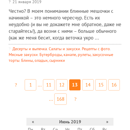
21 января 2019
Честно? В моем понимании блинные мешочки с
начинкой – это немного чересчур. Есть их
неудобно (и вы не докажете мне обратное, даже не
старайтесь!), да возни с ними – больше обычного
(как же меня бесит, когда веточка укро ...
Десерты и выпечка
,
Салаты и закуски
,
Рецепты c фото
,
Мясные закуски
,
Бутерброды, канапе, рулеты, закусочные
торты
,
Блины, оладьи, сырники
1
...
11
12
13
14
15
16
...
168
«
Июнь 2019
»
Пн
Вт
Ср
Чт
Пт
Сб
Вс