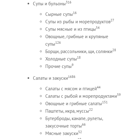
316
Супы и бульоны
16
Сырные супы
27
Супы из рыбы и морепродуктов
54
Супы мясные и из птицы
Овощные, грибные и крупяные
126
супы
28
Борщи, рассольники, щи, солянки
18
Холодные супы
9
Прочие супы
1686
Салаты и закуски
44
Салаты с мясом и птицей
59
Салаты с рыбой и морепродуктами
151
Овощные и грибные салаты
22
Паштеты, икра, муссы
Бутерброды, канапе, рулеты,
66
закусочные торты
52
Мясные закуски