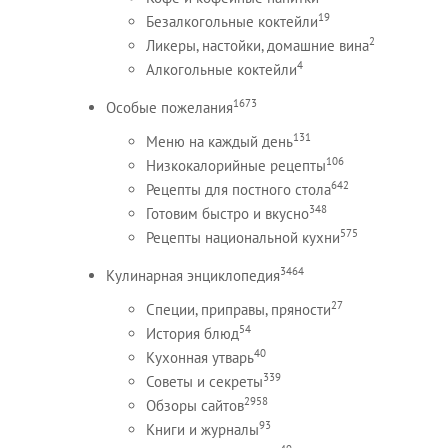
19
Безалкогольные коктейли
2
Ликеры, настойки, домашние вина
4
Алкогольные коктейли
1673
Особые пожелания
131
Меню на каждый день
106
Низкокалорийные рецепты
642
Рецепты для постного стола
348
Готовим быстро и вкусно
575
Рецепты национальной кухни
3464
Кулинарная энциклопедия
27
Специи, приправы, пряности
54
История блюд
40
Кухонная утварь
339
Советы и секреты
2958
Обзоры сайтов
93
Книги и журналы