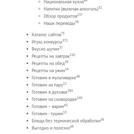
49
Национальная кухня
32
Напитки (включая алкоголь)
137
Обзор продуктов
59
Наши переводы
75
Каталог сайтов
372
Игры, конкурсы
37
Вкусно шутим
110
Рецепты на завтрак
39
Рецепты на обед
14
Рецепты на ужин
48
Готовим в мультиварке
12
Готовим на пару
385
Готовим в духовке
190
Готовим на сковородке
63
Готовим – варим
13
Готовим - тушим
56
Блюда без термической обработки
49
Выгодно и полезно