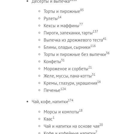
Десерты и выпечка
85
Торты и пирожные
14
Рулеты
77
Кексы и маффины
137
Пироги, запеканки, тарты
41
Выпечка из дрожжевого теста
116
Блины, оладьи, сырники
36
Торты и пирожные без выпечки
31
Конфеты
21
Мороженое и сорбеты
31
Желе, муссы, пана-котты
16
Кремы, глазури, украшения
124
Печенье
174
Чай, кофе, напитки
18
Морсы и компоты
1
Квас
20
Чай и напитки на основе чая
7
Кофе и кофейные напитки