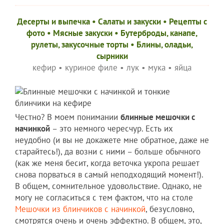
Десерты и выпечка
•
Салаты и закуски
•
Рецепты c
фото
•
Мясные закуски
•
Бутерброды, канапе,
рулеты, закусочные торты
•
Блины, оладьи,
сырники
кефир
•
куриное филе
•
лук
•
мука
•
яйца
Честно? В моем понимании
блинные мешочки с
начинкой
– это немного чересчур. Есть их
неудобно (и вы не докажете мне обратное, даже не
старайтесь!), да возни с ними – больше обычного
(как же меня бесит, когда веточка укропа решает
снова порваться в самый неподходящий момент!).
В общем, сомнительное удовольствие. Однако, не
могу не согласиться с тем фактом, что на столе
Мешочки из блинчиков с начинкой
, безусловно,
смотрятся очень и очень эффектно. В общем, это,