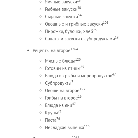
18
Яичные закуски
50
Рыбные закуски
54
Сырные закуски
108
Овощные и грибные закуски
75
Пирожки, булочки, хлеб
19
Салаты и закуски с субпродуктами
1764
Рецепты на второе
120
Мясные блюда
65
Готовим из птицы
47
Блюда из рыбы и морепродуктов
7
Субпродукты
153
Овощи на второе
16
Грибы на второе
47
Блюда из яиц
71
Крупы
76
Паста
113
Несладкая выпечка
2018