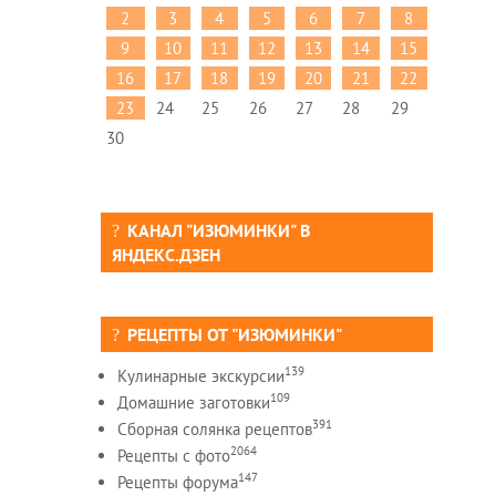
2
3
4
5
6
7
8
9
10
11
12
13
14
15
16
17
18
19
20
21
22
23
24
25
26
27
28
29
30
КАНАЛ "ИЗЮМИНКИ" В
ЯНДЕКС.ДЗЕН
РЕЦЕПТЫ ОТ "ИЗЮМИНКИ"
139
Кулинарные экскурсии
109
Домашние заготовки
391
Сборная солянка рецептов
2064
Рецепты c фото
147
Рецепты форума