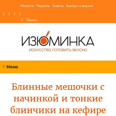
Новости
Рецепты
Советы
Быстро и вкусно
ИСКУССТВО ГОТОВИТЬ ВКУСНО
Меню
Блинные мешочки с
начинкой и тонкие
блинчики на кефире