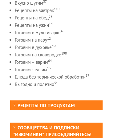
37
Вкусно шутим
110
Рецепты на завтрак
39
Рецепты на обед
14
Рецепты на ужин
48
Готовим в мультиварке
12
Готовим на пару
390
Готовим в духовке
198
Готовим на сковородке
64
Готовим – варим
13
Готовим - тушим
57
Блюда без термической обработки
51
Выгодно и полезно
РЕЦЕПТЫ ПО ПРОДУКТАМ
СООБЩЕСТВА И ПОДПИСКИ
"ИЗЮМИНКИ". ПРИСОЕДИНЯЙТЕСЬ!