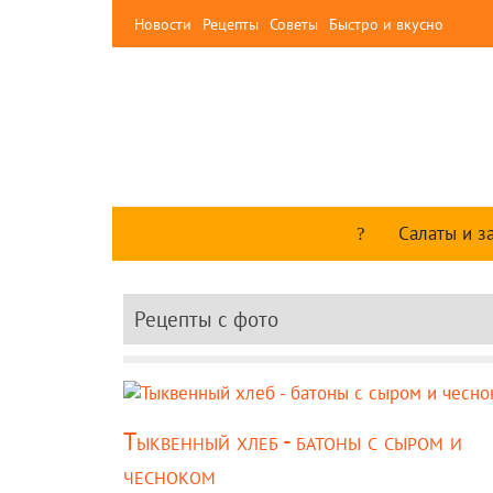
Новости
Рецепты
Советы
Быстро и вкусно
Салаты и з
Рецепты c фото
Тыквенный хлеб - батоны с сыром и
чесноком