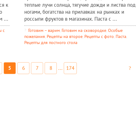
ся к
теплые лучи солнца, тягучие дожди и листва под
о
ногами, богатства на прилавках на рынках и
 ...
россыпи фруктов в магазинах. Паста с ...
ы c
Готовим – варим
,
Готовим на сковородке
,
Особые
пожелания
,
Рецепты на второе
,
Рецепты c фото
,
Паста
,
Рецепты для постного стола
5
6
7
8
...
174