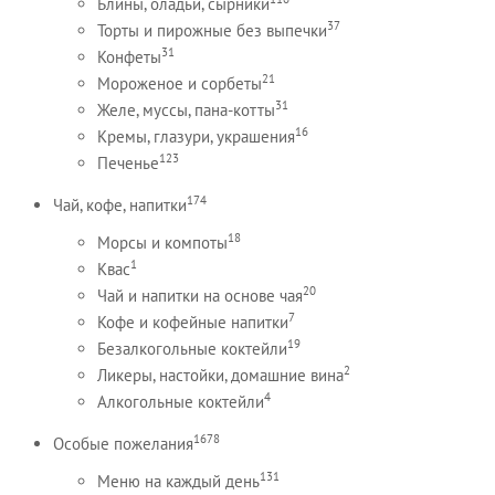
Блины, оладьи, сырники
37
Торты и пирожные без выпечки
31
Конфеты
21
Мороженое и сорбеты
31
Желе, муссы, пана-котты
16
Кремы, глазури, украшения
123
Печенье
174
Чай, кофе, напитки
18
Морсы и компоты
1
Квас
20
Чай и напитки на основе чая
7
Кофе и кофейные напитки
19
Безалкогольные коктейли
2
Ликеры, настойки, домашние вина
4
Алкогольные коктейли
1678
Особые пожелания
131
Меню на каждый день