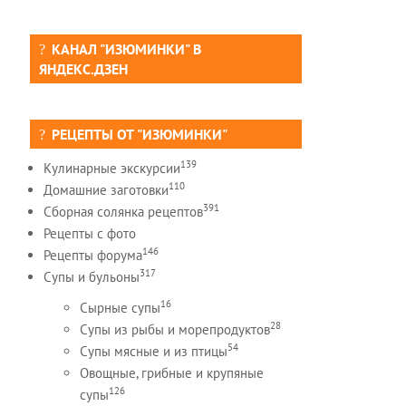
КАНАЛ "ИЗЮМИНКИ" В
ЯНДЕКС.ДЗЕН
РЕЦЕПТЫ ОТ "ИЗЮМИНКИ"
139
Кулинарные экскурсии
110
Домашние заготовки
391
Сборная солянка рецептов
Рецепты c фото
146
Рецепты форума
317
Супы и бульоны
16
Сырные супы
28
Супы из рыбы и морепродуктов
54
Супы мясные и из птицы
Овощные, грибные и крупяные
126
супы