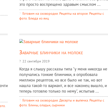
это просто воспрещено здравым смыслом ...
Готовим на сковородке
,
Рецепты на второе
,
Рецепты c
фото
,
Блюда из яиц
Заварные блинчики на молоке
22 сентября 2019
Когда я слышу рассказы типа "у меня никогда не
получались тонкие блинчики, я опробовала
миллион рецептов, но все было не так, но вот
очти
нашла такой-то вариант, и все наконец вышло, и
теперь готовлю только по нему", испытыв ...
Готовим на сковородке
,
Десерты и выпечка
,
Рецепты c
фото
,
Блины, оладьи, сырники
фото
,