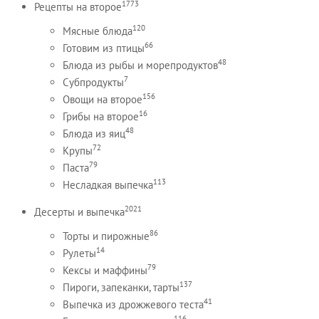
1773
Рецепты на второе
120
Мясные блюда
66
Готовим из птицы
48
Блюда из рыбы и морепродуктов
7
Субпродукты
156
Овощи на второе
16
Грибы на второе
48
Блюда из яиц
72
Крупы
79
Паста
113
Несладкая выпечка
2021
Десерты и выпечка
86
Торты и пирожные
14
Рулеты
79
Кексы и маффины
137
Пироги, запеканки, тарты
41
Выпечка из дрожжевого теста
116