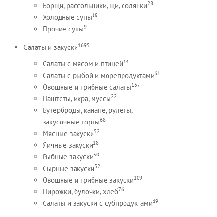
28
Борщи, рассольники, щи, солянки
18
Холодные супы
9
Прочие супы
1695
Салаты и закуски
44
Салаты с мясом и птицей
61
Салаты с рыбой и морепродуктами
157
Овощные и грибные салаты
22
Паштеты, икра, муссы
Бутерброды, канапе, рулеты,
68
закусочные торты
52
Мясные закуски
18
Яичные закуски
50
Рыбные закуски
52
Сырные закуски
109
Овощные и грибные закуски
76
Пирожки, булочки, хлеб
19
Салаты и закуски с субпродуктами