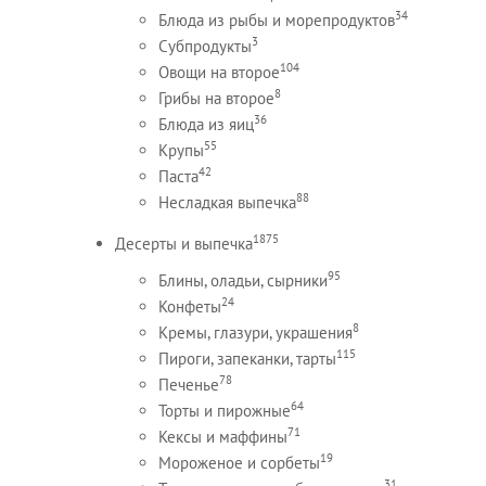
34
Блюда из рыбы и морепродуктов
3
Субпродукты
104
Овощи на второе
8
Грибы на второе
36
Блюда из яиц
55
Крупы
42
Паста
88
Несладкая выпечка
1875
Десерты и выпечка
95
Блины, оладьи, сырники
24
Конфеты
8
Кремы, глазури, украшения
115
Пироги, запеканки, тарты
78
Печенье
64
Торты и пирожные
71
Кексы и маффины
19
Мороженое и сорбеты
31