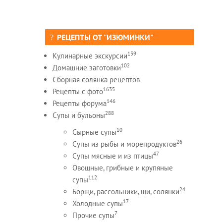
РЕЦЕПТЫ ОТ "ИЗЮМИНКИ"
139
Кулинарные экскурсии
102
Домашние заготовки
Сборная солянка рецептов
1635
Рецепты c фото
146
Рецепты форума
288
Супы и бульоны
10
Сырные супы
26
Супы из рыбы и морепродуктов
47
Супы мясные и из птицы
Овощные, грибные и крупяные
112
супы
24
Борщи, рассольники, щи, солянки
17
Холодные супы
7
Прочие супы