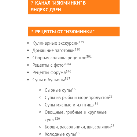
КАНАЛ "ИЗЮМИНКИ" В
ЯНДЕКС.ДЗЕН
РЕЦЕПТЫ ОТ "ИЗЮМИНКИ"
139
Кулинарные экскурсии
110
Домашние заготовки
391
Сборная солянка рецептов
2084
Рецепты c фото
146
Рецепты форума
317
Супы и бульоны
16
Сырные супы
28
Супы из рыбы и морепродуктов
54
Супы мясные и из птицы
Овощные, грибные и крупяные
126
супы
28
Борщи, рассольники, щи, солянки
18
Холодные супы