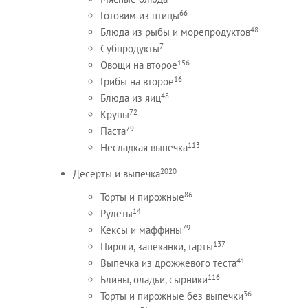
66
Готовим из птицы
48
Блюда из рыбы и морепродуктов
7
Субпродукты
156
Овощи на второе
16
Грибы на второе
48
Блюда из яиц
72
Крупы
79
Паста
113
Несладкая выпечка
2020
Десерты и выпечка
86
Торты и пирожные
14
Рулеты
79
Кексы и маффины
137
Пироги, запеканки, тарты
41
Выпечка из дрожжевого теста
116
Блины, оладьи, сырники
36
Торты и пирожные без выпечки