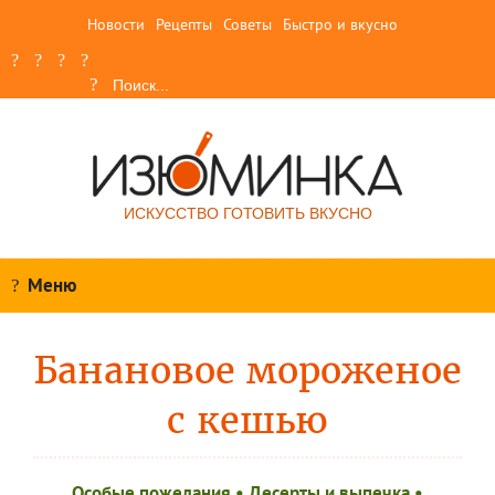
Новости
Рецепты
Советы
Быстро и вкусно
ИСКУССТВО ГОТОВИТЬ ВКУСНО
Меню
Банановое мороженое
с кешью
Особые пожелания
•
Десерты и выпечка
•