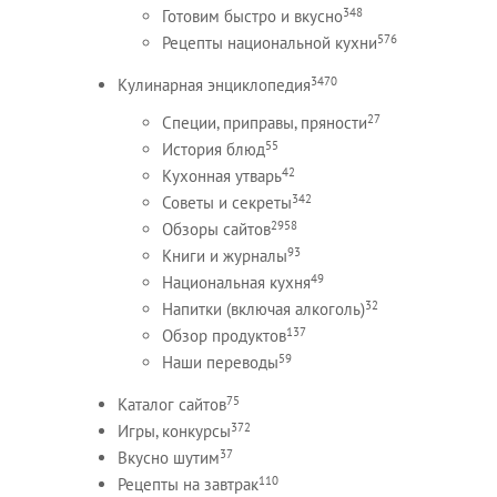
348
Готовим быстро и вкусно
576
Рецепты национальной кухни
3470
Кулинарная энциклопедия
27
Специи, приправы, пряности
55
История блюд
42
Кухонная утварь
342
Советы и секреты
2958
Обзоры сайтов
93
Книги и журналы
49
Национальная кухня
32
Напитки (включая алкоголь)
137
Обзор продуктов
59
Наши переводы
75
Каталог сайтов
372
Игры, конкурсы
37
Вкусно шутим
110
Рецепты на завтрак