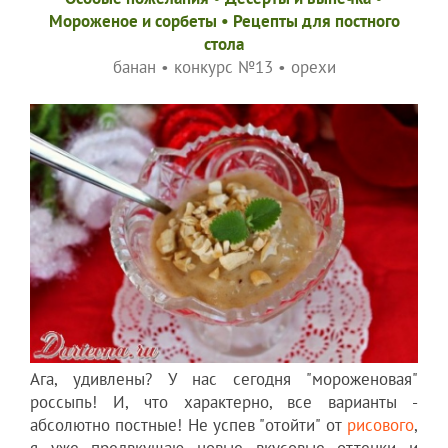
Мороженое и сорбеты
•
Рецепты для постного
стола
банан
•
конкурс №13
•
орехи
Ага, удивлены? У нас сегодня "мороженовая"
россыпь! И, что характерно, все варианты -
абсолютно постные! Не успев "отойти" от
рисового
,
я уже предвкушаю новые вкусовые оттенки и