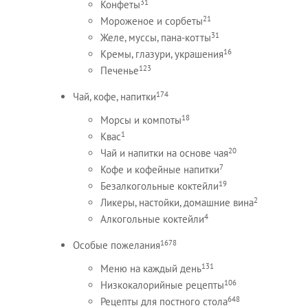
31
Конфеты
21
Мороженое и сорбеты
31
Желе, муссы, пана-котты
16
Кремы, глазури, украшения
123
Печенье
174
Чай, кофе, напитки
18
Морсы и компоты
1
Квас
20
Чай и напитки на основе чая
7
Кофе и кофейные напитки
19
Безалкогольные коктейли
2
Ликеры, настойки, домашние вина
4
Алкогольные коктейли
1678
Особые пожелания
131
Меню на каждый день
106
Низкокалорийные рецепты
648
Рецепты для постного стола