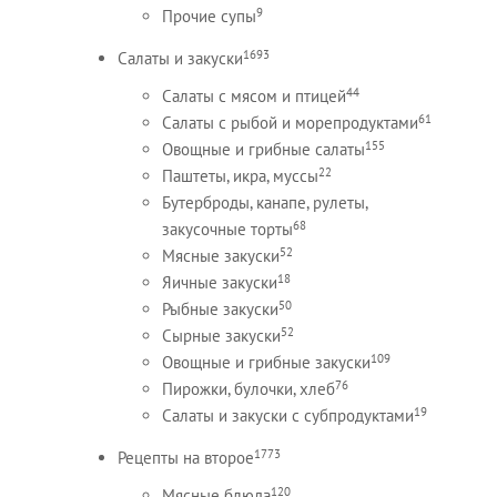
9
Прочие супы
1693
Салаты и закуски
44
Салаты с мясом и птицей
61
Салаты с рыбой и морепродуктами
155
Овощные и грибные салаты
22
Паштеты, икра, муссы
Бутерброды, канапе, рулеты,
68
закусочные торты
52
Мясные закуски
18
Яичные закуски
50
Рыбные закуски
52
Сырные закуски
109
Овощные и грибные закуски
76
Пирожки, булочки, хлеб
19
Салаты и закуски с субпродуктами
1773
Рецепты на второе
120
Мясные блюда