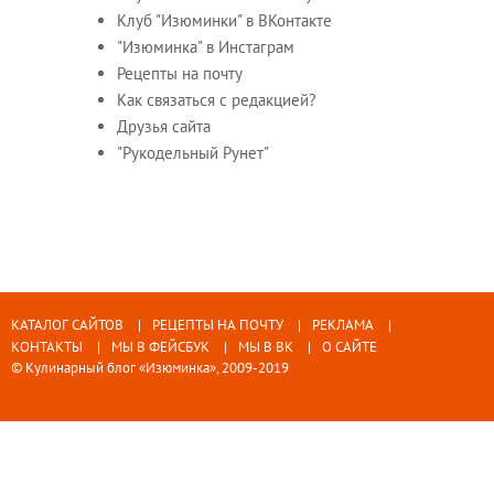
Клуб "Изюминки" в ВКонтакте
"Изюминка" в Инстаграм
Рецепты на почту
Как связаться с редакцией?
Друзья сайта
"Рукодельный Рунет"
КАТАЛОГ САЙТОВ
РЕЦЕПТЫ НА ПОЧТУ
РЕКЛАМА
КОНТАКТЫ
МЫ В ФЕЙСБУК
МЫ В ВК
О САЙТЕ
© Кулинарный блог «Изюминка», 2009-2019