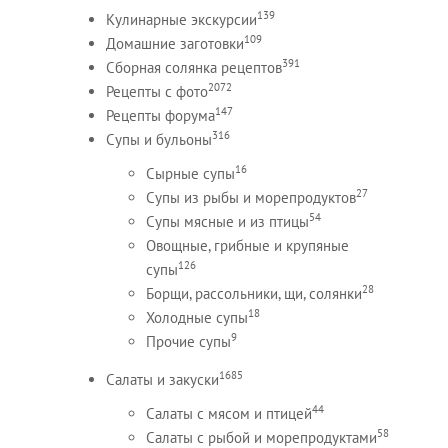
139
Кулинарные экскурсии
109
Домашние заготовки
391
Сборная солянка рецептов
2072
Рецепты c фото
147
Рецепты форума
316
Супы и бульоны
16
Сырные супы
27
Супы из рыбы и морепродуктов
54
Супы мясные и из птицы
Овощные, грибные и крупяные
126
супы
28
Борщи, рассольники, щи, солянки
18
Холодные супы
9
Прочие супы
1685
Салаты и закуски
44
Салаты с мясом и птицей
58
Салаты с рыбой и морепродуктами