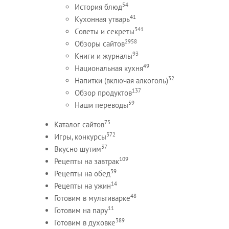
54
История блюд
41
Кухонная утварь
341
Советы и секреты
2958
Обзоры сайтов
93
Книги и журналы
49
Национальная кухня
32
Напитки (включая алкоголь)
137
Обзор продуктов
59
Наши переводы
75
Каталог сайтов
372
Игры, конкурсы
37
Вкусно шутим
109
Рецепты на завтрак
39
Рецепты на обед
14
Рецепты на ужин
48
Готовим в мультиварке
11
Готовим на пару
389
Готовим в духовке