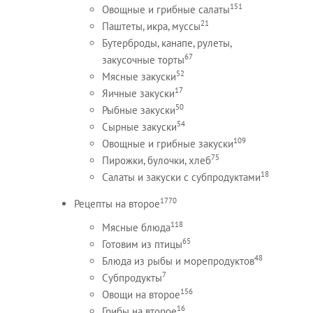
151
Овощные и грибные салаты
21
Паштеты, икра, муссы
Бутерброды, канапе, рулеты,
67
закусочные торты
52
Мясные закуски
17
Яичные закуски
50
Рыбные закуски
54
Сырные закуски
109
Овощные и грибные закуски
75
Пирожки, булочки, хлеб
18
Салаты и закуски с субпродуктами
1770
Рецепты на второе
118
Мясные блюда
65
Готовим из птицы
48
Блюда из рыбы и морепродуктов
7
Субпродукты
156
Овощи на второе
16
Грибы на второе