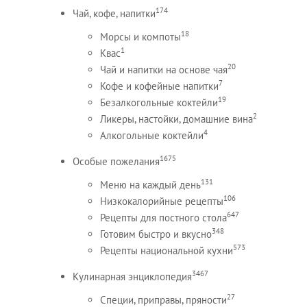
174
Чай, кофе, напитки
18
Морсы и компоты
1
Квас
20
Чай и напитки на основе чая
7
Кофе и кофейные напитки
19
Безалкогольные коктейли
2
Ликеры, настойки, домашние вина
4
Алкогольные коктейли
1675
Особые пожелания
131
Меню на каждый день
106
Низкокалорийные рецепты
647
Рецепты для постного стола
348
Готовим быстро и вкусно
573
Рецепты национальной кухни
3467
Кулинарная энциклопедия
27
Специи, приправы, пряности