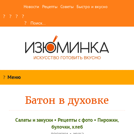
Новости
Рецепты
Советы
Быстро и вкусно
ИСКУССТВО ГОТОВИТЬ ВКУСНО
Меню
Батон в духовке
Салаты и закуски
•
Рецепты c фото
•
Пирожки,
булочки, хлеб
дрожжи
•
мука