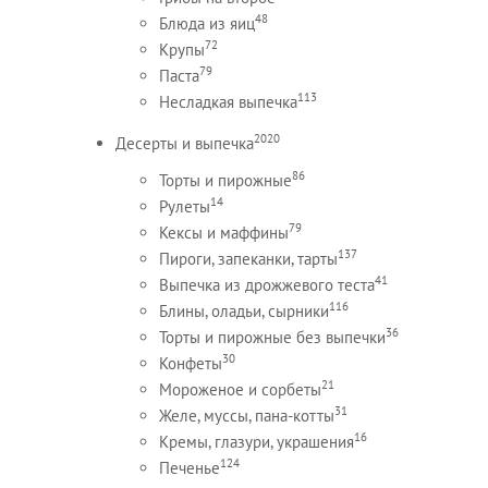
48
Блюда из яиц
72
Крупы
79
Паста
113
Несладкая выпечка
2020
Десерты и выпечка
86
Торты и пирожные
14
Рулеты
79
Кексы и маффины
137
Пироги, запеканки, тарты
41
Выпечка из дрожжевого теста
116
Блины, оладьи, сырники
36
Торты и пирожные без выпечки
30
Конфеты
21
Мороженое и сорбеты
31
Желе, муссы, пана-котты
16
Кремы, глазури, украшения
124
Печенье