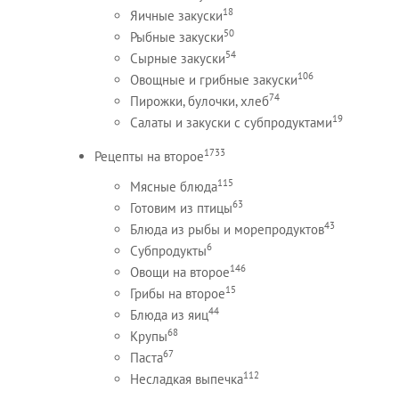
18
Яичные закуски
50
Рыбные закуски
54
Сырные закуски
106
Овощные и грибные закуски
74
Пирожки, булочки, хлеб
19
Салаты и закуски с субпродуктами
1733
Рецепты на второе
115
Мясные блюда
63
Готовим из птицы
43
Блюда из рыбы и морепродуктов
6
Субпродукты
146
Овощи на второе
15
Грибы на второе
44
Блюда из яиц
68
Крупы
67
Паста
112
Несладкая выпечка