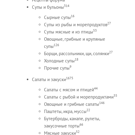
314
Супы и бульоны
16
Сырные супы
27
Супы из рыбы и морепродуктов
53
Супы мясные и из птицы
Овощные, грибные и крупяные
126
супы
27
Борщи, рассольники, щи, солянки
18
Холодные супы
9
Прочие супы
1675
Салаты и закуски
44
Салаты с мясом и птицей
55
Салаты с рыбой и морепродуктами
146
Овощные и грибные салаты
22
Паштеты, икра, муссы
Бутерброды, канапе, рулеты,
66
закусочные торты
52
Мясные закуски