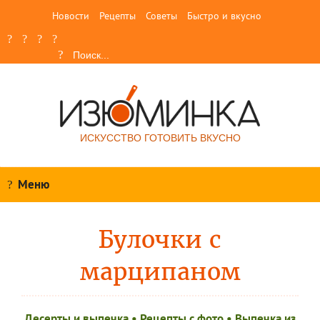
Новости
Рецепты
Советы
Быстро и вкусно
ИСКУССТВО ГОТОВИТЬ ВКУСНО
Меню
Булочки с
марципаном
Десерты и выпечка
•
Рецепты c фото
•
Выпечка из