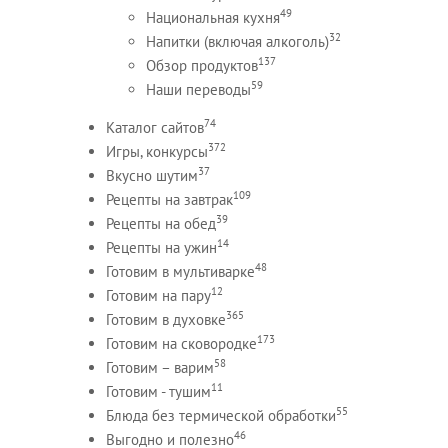
49
Национальная кухня
32
Напитки (включая алкоголь)
137
Обзор продуктов
59
Наши переводы
74
Каталог сайтов
372
Игры, конкурсы
37
Вкусно шутим
109
Рецепты на завтрак
39
Рецепты на обед
14
Рецепты на ужин
48
Готовим в мультиварке
12
Готовим на пару
365
Готовим в духовке
173
Готовим на сковородке
58
Готовим – варим
11
Готовим - тушим
55
Блюда без термической обработки
46
Выгодно и полезно