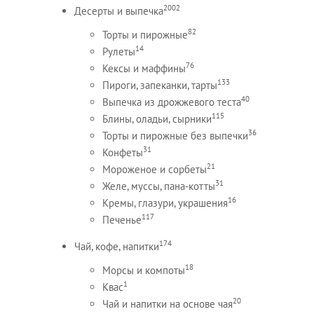
2002
Десерты и выпечка
82
Торты и пирожные
14
Рулеты
76
Кексы и маффины
133
Пироги, запеканки, тарты
40
Выпечка из дрожжевого теста
115
Блины, оладьи, сырники
36
Торты и пирожные без выпечки
31
Конфеты
21
Мороженое и сорбеты
31
Желе, муссы, пана-котты
16
Кремы, глазури, украшения
117
Печенье
174
Чай, кофе, напитки
18
Морсы и компоты
1
Квас
20
Чай и напитки на основе чая