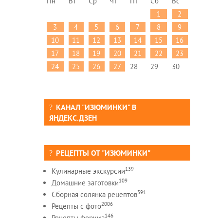
Пн
Вт
Ср
Чт
Пт
Сб
Вс
1
2
3
4
5
6
7
8
9
10
11
12
13
14
15
16
17
18
19
20
21
22
23
24
25
26
27
28
29
30
КАНАЛ "ИЗЮМИНКИ" В
ЯНДЕКС.ДЗЕН
РЕЦЕПТЫ ОТ "ИЗЮМИНКИ"
139
Кулинарные экскурсии
109
Домашние заготовки
391
Сборная солянка рецептов
2006
Рецепты c фото
146
Рецепты форума