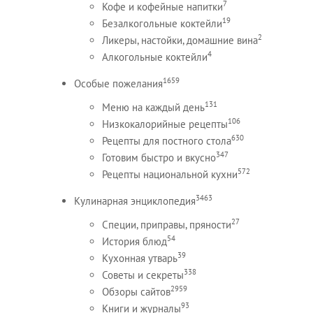
7
Кофе и кофейные напитки
19
Безалкогольные коктейли
2
Ликеры, настойки, домашние вина
4
Алкогольные коктейли
1659
Особые пожелания
131
Меню на каждый день
106
Низкокалорийные рецепты
630
Рецепты для постного стола
347
Готовим быстро и вкусно
572
Рецепты национальной кухни
3463
Кулинарная энциклопедия
27
Специи, приправы, пряности
54
История блюд
39
Кухонная утварь
338
Советы и секреты
2959
Обзоры сайтов
93
Книги и журналы